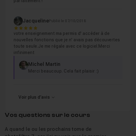
Leçon 8
parfaitement !
Jacqueline
L'outil Gestionnaire de calques
41s
Publié le 07/10/2018
Leçon 9
5
votre enseignement ma permis d' accéder à de
nouvelles fonctions que je n' avais pas découvertes
L'outil Déplacement
52s
Leçon 10
toute seule.Je me régale avec ce logiciel.Merci
infiniment
Michel Martin
L'outil Pipette
01m38
Leçon 11
Merci beaucoup. Cela fait plaisir :)
L'outil Baguette magique
05m13
Leçon 12
Voir plus d'avis
L'outil Ligne
01m05
Leçon 13
Vos questions sur le cours
L'outil Remplissage
01m53
A quand le ou les prochains tome de
Leçon 14