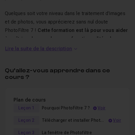
Quelques soit votre niveau dans le traitement d'images
et de photos, vous apprécierez sans nul doute
PhotoFiltre 7 !
Cette formation est là pour vous aider
à maîtriser les nombreuses fonctionnalités de
PhotoFiltre
.
Lire la suite de la description
Au programme de ce tuto
Qu’allez-vous apprendre dans ce
PhotoFiltre
cours ?
Après avoir fait vos premiers pas découvrant les outils
Plan de cours
de la palette d'outils, vous apprendrez (entre autres) à
Leçon 1
Pourquoi PhotoFiltre 7 ?
Voir
utiliser :
Leçon 2
Télécharger et installer Photofiltre 7
Voir
les filtres pour améliorer la qualité de vos photos ou
leur ajouter des effets spéciaux
Leçon 3
La fenêtre de Photofiltre