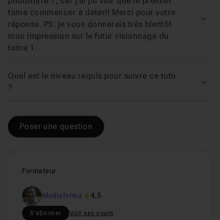
photofiltre 7, car j'ai pu voir que le premier
tome commencer à dater!! Merci pour votre
L'outil Aérographe
59s
Voir
réponse. PS: je vous donnerais très bientôt
Leçon 15
mon impression sur le futur visionnage du
tome 1.
L'outil Gomme
01m40
Leçon 16
Quel est le niveau requis pour suivre ce tuto
Voir
?
Les outils Pinceau et Pinceau avancé
02m
Leçon 17
Poser une question
L'outil Clonage
02m32
Leçon 18
L'outil Flou
01m18
Leçon 19
Formateur
Mediaforma
4,5
L'outil Doigt
58s
Leçon 20
S'abonner
Voir ses cours