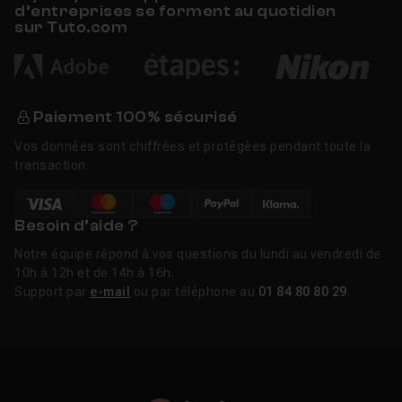
d’entreprises se forment au quotidien
sur Tuto.com
Ajouter du flou sur une partie d'une image
Leçon 34
Améliorer la netteté d'une photo
01m54
Leçon 35
Paiement 100% sécurisé
Vos données sont chiffrées et protégées pendant toute la
transaction.
Débruiter une photo
01m04
Leçon 36
Besoin d’aide ?
Appliquer une forme sur une image
04m19
Leçon 37
Notre équipe répond à vos questions du lundi au vendredi de
10h à 12h et de 14h à 16h.
Support par
e-mail
ou par téléphone au
01 84 80 80 29
.
Créer une forme
02m21
Leçon 38
Appliquer un masque à une image
02m34
Leçon 39