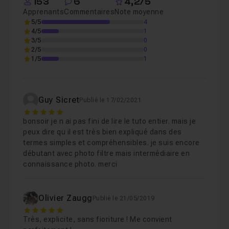
Leçon 2
153
6
4,2/5
Apprenants
Commentaires
Note moyenne
Voir
5/5
4
4/5
1
3/5
0
La fenêtre de Photofiltre
04m21
Leçon 3
2/5
0
1/5
1
Créer une image
01m40
Leçon 4
Guy Sicret
Publié le 17/02/2021
5
Ouvrir une image
01m26
Leçon 5
bonsoir je n ai pas fini de lire le tuto entier. mais je
peux dire qu il est très bien expliqué dans des
termes simples et compréhensibles. je suis encore
débutant avec photo filtre mais intermédiaire en
Sauvegarder l'image en cours d'édition
02
Leçon 6
connaissance photo. merci
Dessiner avec PhotoFiltre
01m39
Leçon 7
Olivier Zaugg
Publié le 21/05/2019
5
Très, explicite, sans fioriture ! Me convient
L'outil Sélection
03m25