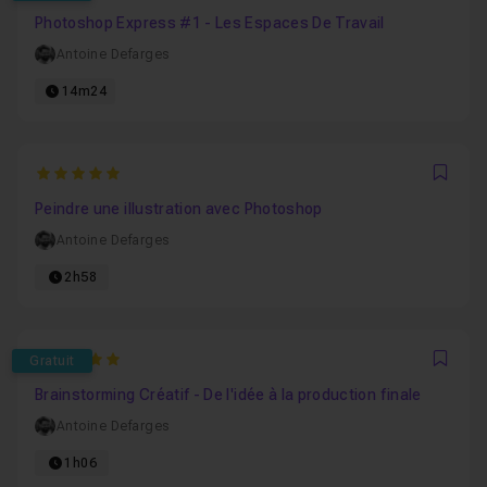
Favo
Photoshop Express #1 - Les Espaces De Travail
Antoine Defarges
14m24
5
Favo
Peindre une illustration avec Photoshop
Antoine Defarges
2h58
5
Gratuit
Favo
Brainstorming Créatif - De l'idée à la production finale
Antoine Defarges
1h06