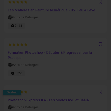
5
Favo
Les Matières en Peinture Numérique - 05 : Feu & Lave
Antoine Defarges
2h48
5
Favo
Formation Photoshop - Débuter & Progresser par la
Pratique
Antoine Defarges
5h36
5
Gratuit
Favo
Photoshop Express #4 - Les Modes RVB et CMJN
Antoine Defarges