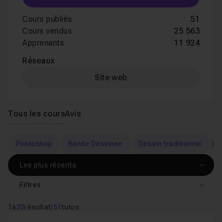
Cours publiés
51
Cours vendus
25 563
Apprenants
11 924
Réseaux
Site web
Tous les cours
Avis
Photoshop
Bande Dessinee
Dessin traditionnel
P
s
Filtres
1
à
20
résultat
|
51
tutos