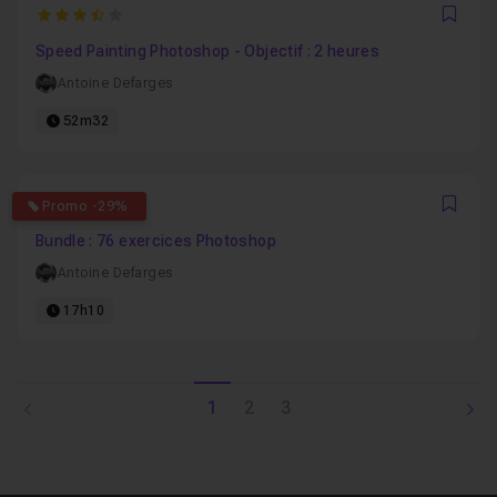
3.5
Favo
Speed Painting Photoshop - Objectif : 2 heures
Antoine Defarges
52m32
4.8888888888889
Promo -29%
Favo
Bundle : 76 exercices Photoshop
Antoine Defarges
17h10
1
2
3