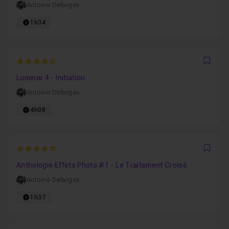
Antoine Defarges
1h34
4.8181818181818
Favo
Luminar 4 - Initiation
Antoine Defarges
4h08
4.7142857142857
Favo
Anthologie Effets Photo #1 - Le Traitement Croisé
Antoine Defarges
1h37