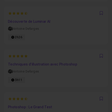
4.8181818181818
Favo
Découverte de Luminar AI
Antoine Defarges
2h26
5
Favo
Techniques d'illustration avec Photoshop
Antoine Defarges
3h11
4.7142857142857
Favo
Photoshop : Le Grand Test