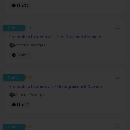
11m36
0
Gratuit
Favo
Photoshop Express #3 - Les Couches d'Images
Antoine Defarges
07m26
5
Gratuit
Favo
Photoshop Express #2 - Histogramme & Niveaux
Antoine Defarges
11m18
4.8333333333333
Gratuit