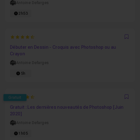
Antoine Defarges
2h53
4.6
Favo
Débuter en Dessin - Croquis avec Photoshop ou au
Crayon
Antoine Defarges
5h
4.6666666666667
Gratuit
Favo
Gratuit : Les dernières nouveautés de Photoshop [Juin
2020]
Antoine Defarges
1h05