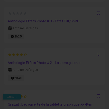
0
Favo
Anthologie Effets Photo #3 - Effet Tilt/Shift
Antoine Defarges
2h25
4.5
Favo
Anthologie Effets Photo #2 - La Lomographie
Antoine Defarges
2h38
4.9615384615385
Gratuit
Favo
Gratuit : Découverte de la tablette graphique XP-Pen