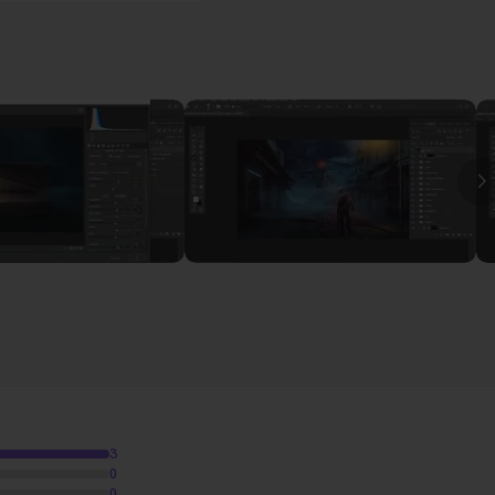
 Photo Créative Avancée Atelier 26
I
16m15
10m41
s du paysage
07m37
re de l'avant plan
15m08
e l'arbre et ajout d'ombre portée
05m37
nvenue"
26m54
3
irafe
24m23
0
0