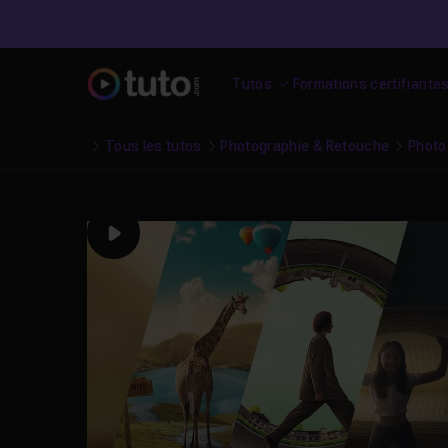
Tutos
Formations certifiante
Tous les tutos
Photographie & Retouche
Photo
Play