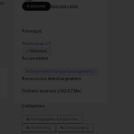
on
S'abonner
Voir ses cours
Prérequis
s
Photoshop CC
Débutant
Accessibilité
Sous-titres français (autogénérés)
Ressources téléchargeables
Fichiers sources
(162.67 Mo)
o,
Catégories
Photographie & Retouche
Photoshop
Compositing