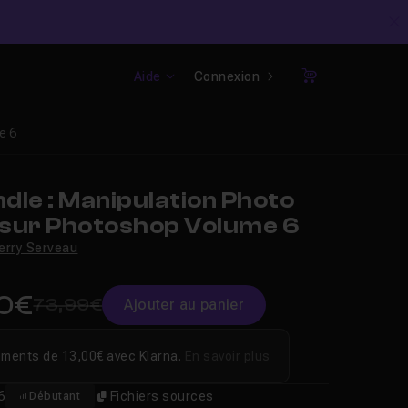
C
Aide
Connexion
Panier
e 6
le : Manipulation Photo
sur Photoshop Volume 6
erry Serveau
0€
73,99€
Ajouter au panier
ements de 13,00€ avec Klarna.
En savoir plus
6
Fichiers sources
Débutant