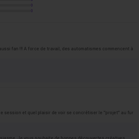
0
ts, retouches globales et conclusion
09m15
0
 Photo Créative Avancée Atelier 27
 aussi fan !!! A force de travail, des automatismes commencent à
 Photo Créative Avancée Atelier 28
 Photo Créative Avancée Atelier 29
ession et quel plaisir de voir se concrétiser le "projet" au fur
 Photo Créative Avancée Atelier 30
usiasme. Je vous souhaite de bonnes découvertes créatives.