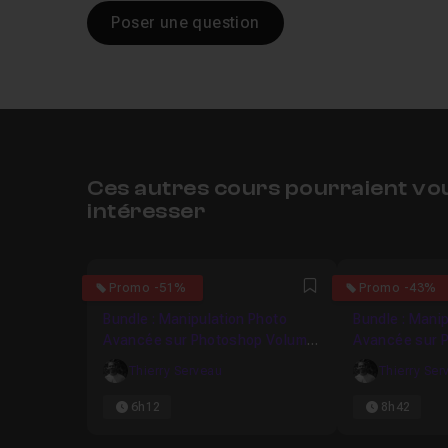
Poser une question
Ces autres cours pourraient vo
intéresser
5
5
Promo -51%
Promo -43%
Favori
Bundle : Manipulation Photo
Bundle : Mani
Avancée sur Photoshop Volume
Avancée sur 
4
3
Thierry Serveau
Thierry Ser
6h12
8h42