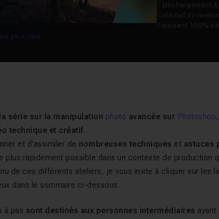
Téléchargement & v
Satisfait ou remb
Paiement 100% sé
our plus tard
la série sur la manipulation
photo
avancée sur
Photoshop
,
o technique et créatif
.
nner et d'assimiler de
nombreuses techniques
et
astuces 
r le plus rapidement possible dans un contexte de production q
u de ces différents ateliers, je vous invite à cliquer sur les l
'eux dans le sommaire ci-dessous.
s à pas
sont destinés aux personnes intermédiaires
ayant