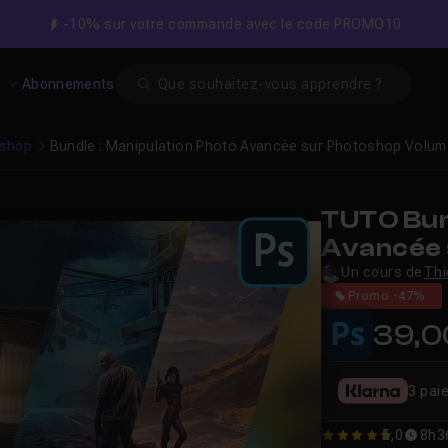
-10% sur votre commande avec le code PROMO10
Search
s
Abonnements
shop
Bundle : Manipulation Photo Avancée sur Photoshop Volum
TUTO Bund
Avancée 
Un cours de
Thi
Promo -47%
39,0
3 pai
5,0
8h3
5