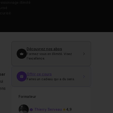
isionnage illimité
oursé
curisé
Découvrez nos abos
Formez-vous en illimité. Visez
l’excellence.
par
Offrir ce cours
Faites un cadeau qui a du sens.
ui
iens
Formateur
Thierry Serveau
4,9