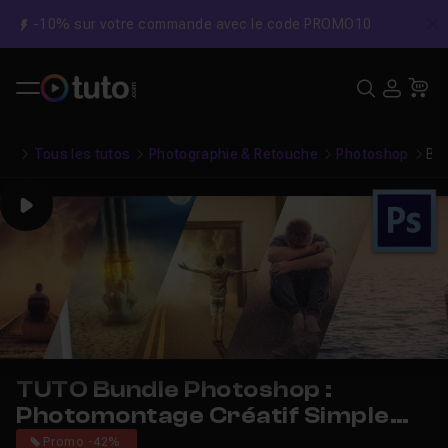
-10% sur votre commande avec le code PROMO10
C
Recher
USE
Pa
Tous les tutos
Photographie & Retouche
Photoshop
Bun
Play
TUTO Bundle Photoshop :
Photomontage Créatif Simple
par la Pratique avec Photoshop
Promo -42%