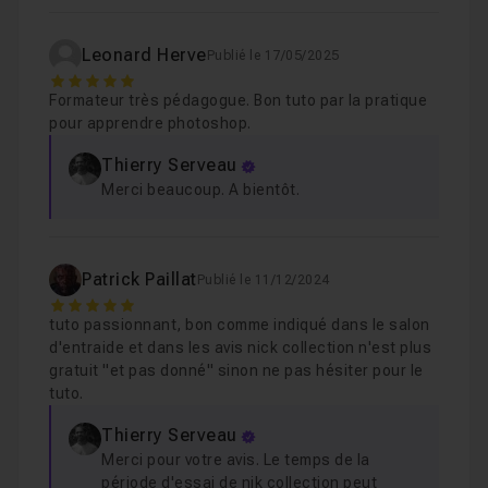
Cours 5
53m08
Leonard Herve
Publié le 17/05/2025
Photoshop - Réaliser un photomontage créatif simp
5
Formateur très pédagogue. Bon tuto par la pratique
pour apprendre photoshop.
Cours 6
42m29
Photoshop - Donnez un look onirique à vos photo
Thierry Serveau
Merci beaucoup. A bientôt.
Patrick Paillat
Publié le 11/12/2024
5
tuto passionnant, bon comme indiqué dans le salon
d'entraide et dans les avis nick collection n'est plus
gratuit "et pas donné" sinon ne pas hésiter pour le
tuto.
Thierry Serveau
Merci pour votre avis. Le temps de la
période d'essai de nik collection peut