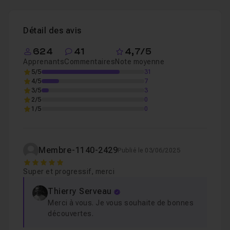
Etape 5 - Mise en place des ombres et lumière
Leçon 5
Etape 6 - Détourage et intégration complète d
Leçon 6
Détail des avis
Etape 7 - Retouches ciblées et globales de la 
Leçon 7
624
41
4,7/5
Apprenants
Commentaires
Note moyenne
Final - Récapitulatif du workflow et conclusion
Leçon 8
5/5
31
4/5
7
3/5
3
2/5
0
Cours 2
1h50
1/5
0
Photoshop - Réaliser un photomontage créatif simp
Membre-1140-2429
Publié le 03/06/2025
Cours 3
1h24
5
Photoshop - Réaliser un photomontage créatif simp
Super et progressif, merci
Thierry Serveau
Cours 4
1h03
Merci à vous. Je vous souhaite de bonnes
Photoshop - Réaliser un photomontage créatif simp
découvertes.