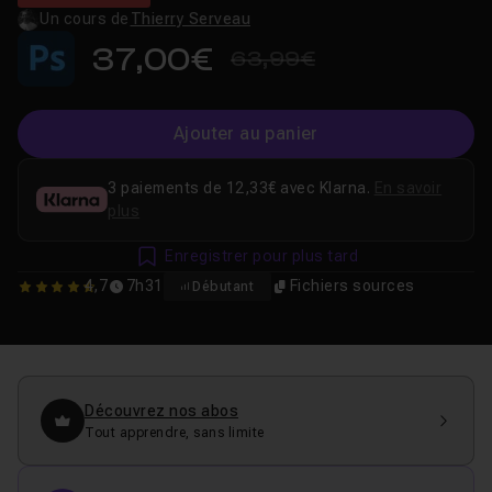
Un cours de
Thierry Serveau
37,00€
63,99€
Ajouter au panier
3 paiements de 12,33€ avec Klarna.
En savoir
plus
Enregistrer pour plus tard
4,7
7h31
Fichiers sources
Débutant
4.6829268292683
Découvrez nos abos
Tout apprendre, sans limite