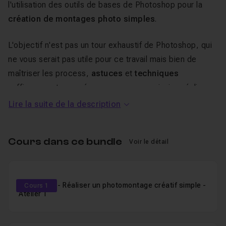
l'utilisation des outils de bases de Photoshop pour la
création de montages photo simples
.
L'objectif n'est pas un tour exhaustif de Photoshop, qui
ne vous serait pas utile pour ce travail mais bien de
maîtriser les process,
astuces
et
techniques
suffisamment poussés pour que vous puissiez réaliser
vos propres montages photo créatifs.
Lire la suite de la description
À la fin de ces ateliers, vous aurez donc en quelques
Cours dans ce bundle
heures un
bagage suffisamment large et solide
pour
Voir le détail
vous mettre au travail avec confiance
et pouvoir
approfondir vos compétences techniques et créatives
sur des ateliers plus avancés.
Photoshop - Réaliser un photomontage créatif simple -
Cours 1
Atelier 1
Durant ces ateliers, pour en finaliser les rendus, j'utilise
pour la plupart un
plugin
Nik Collection
alors gratuit mais