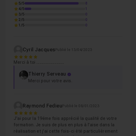
5/5
8
4/5
1
3/5
Etape 7 - Retouches globales, topo créatif et 
0
Leçon 7
2/5
0
1/5
0
Cyril Jacques
Publié le 13/04/2023
5
Merci à toi ..........................
Thierry Serveau
Merci pour votre avis.
Raymond Fedieu
Publié le 08/01/2023
5
J'ai pour la 19éme fois apprécié la qualité de votre
formation. Je suis de plus en plus à l'aise dans la
réalisation et j'ai cette fois-ci été particulièrement