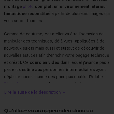
montage
photo
complet, un environnement
intérieur
fantastique reconstitué
à partir de plusieurs images qui
vous seront fournies.
Comme de coutume, cet atelier va être l'occasion de
manipuler des techniques, déjà vues, appliquées à de
nouveaux sujets mais aussi et surtout de découvrir de
nouvelles astuces afin d'enrichir votre bagage technique
et créatif. Ce
cours en vidéo
dans lequel j'avance pas à
pas est
destiné aux personnes intermédiaires
ayant
déjà une connaissance des principaux outils d'Adobe
Photoshop
, notamment les masques de fusions, la
gestion générale des calques, l'utilisation des calques
Lire la suite de la description
de réglages et des masques d’écrêtage.
Qu’allez-vous apprendre dans ce
Si vous n'êtes pas encore familiers de ces outils et que