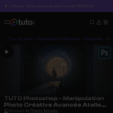
-10% sur votre commande avec le code PROMO10
C
Recher
USE
Pa
Tous les tutos
Photographie & Retouche
Photoshop
Pho
Play
TUTO Photoshop - Manipulation
Photo Créative Avancée Atelier
19
Un cours de
Thierry Serveau