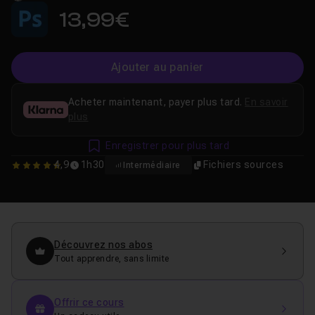
13,99€
Ajouter au panier
Acheter maintenant, payer plus tard.
En savoir
plus
Enregistrer pour plus tard
4,9
1h30
Fichiers sources
Intermédiaire
4.8888888888889
Découvrez nos abos
Tout apprendre, sans limite
Offrir ce cours