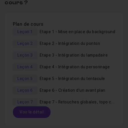
cours ?
ce type de rendu vous intéresse, alors je vous invite
vivement à suivre le pack "
Bundle Photoshop :
Photomontage Créatif Simple par la Pratique
" dans
Plan de cours
lequel je détaille plus précisément les outils employés
Leçon 1
Etape 1 - Mise en place du background
afin de vous constituer des bases solides pour les
Leçon 2
Etape 2 - Intégration du ponton
ateliers plus avancés comme celui-ci.
Leçon 3
Etape 3 - Intégration du lampadaire
Vous pourrez, si nécessaire, utiliser l'espace d'
entraide
Leçon 4
Etape 4 - Intégration du personnage
afin d'obtenir des réponses à vos soucis. Je reste à
votre disposition pour toutes questions.
Leçon 5
Etape 5 - Intégration du tentacule
Parce que j'avance en temps réel sans
timelapse
,
Leçon 6
Etape 6 - Création d'un avant plan
n'hésitez pas si le besoin s'en fait sentir, à accélérer la
vidéo, l'outil de visionnage le permet.
Leçon 7
Etape 7 - Retouches globales, topo créatif et conclusion
Tous les
fichiers nécessaires
sont
fournis
.
Voir le détail
Je vous souhaite une bonne formation et vous dis à tout
de suite dans la première vidéo de ce nouvel atelier.