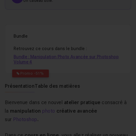
Un cadeau utile.
Bundle
Retrouvez ce cours dans le bundle :
Bundle : Manipulation Photo Avancée sur Photoshop
Volume 4
Promo -51%
Présentation
Table des matières
Bienvenue dans ce nouvel
atelier pratique
consacré à
la
manipulation
photo
créative avancée
sur
Photoshop
.
Dans ce
cours en ligne
, vous allez réaliser un nouveau