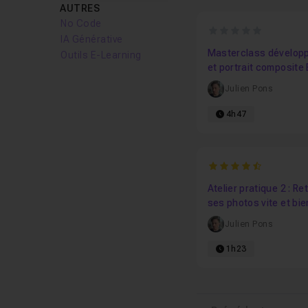
AUTRES
No Code
0
IA Générative
Masterclass dévelop
Outils E-Learning
et portrait composite 
Londres
Julien Pons
4h47
4.5555555555556
Atelier pratique 2 : R
ses photos vite et bie
Julien Pons
1h23