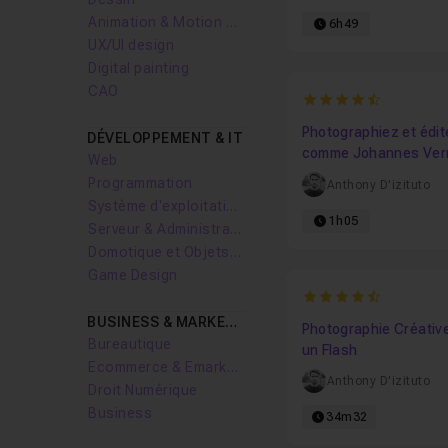
Animation & Motion design
6h49
UX/UI design
Digital painting
CAO
4.8620689655172
Photographiez et édit
DÉVELOPPEMENT & IT
comme Johannes Ver
Web
Programmation
Anthony D'izituto
Système d'exploitation
1h05
Serveur & Administration Systèmes
Domotique et Objets Connectés
Game Design
4.5
BUSINESS & MARKETING
Photographie Créativ
Bureautique
un Flash
Ecommerce & Emarketing
Anthony D'izituto
Droit Numérique
Business
34m32