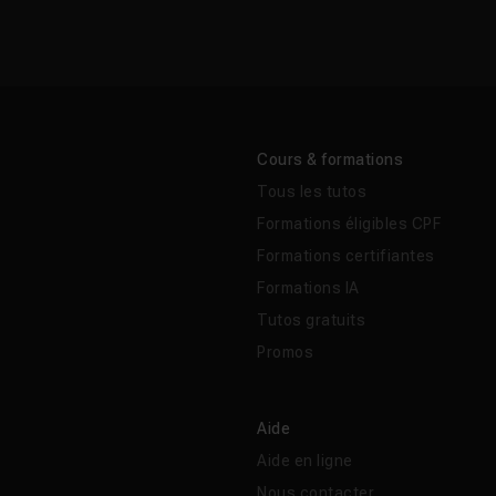
es outils de masquage IA. La version actuelle, Camera Raw 18.
Cloud et continue d'ajouter le support de nouveaux boîtiers e
e artificielle à chaque mise à jour trimestrielle.
Cours & formations
Tous les tutos
era Raw dans Photoshop ?
Formations éligibles CPF
Formations certifiantes
ence entre Camera Raw et Lightroom ?
Formations IA
Tutos gratuits
atuit ?
Promos
 en charge mon appareil photo ?
Aide
Aide en ligne
our Camera Raw ?
Nous contacter