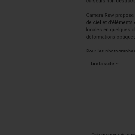
curseurs non destruct
Camera Raw propose au
de ciel et d'éléments
locales en quelques c
déformations optiques 
Pour les photographes
paramètres de dévelop
Lire la suite
retouche avancée néc
Ce que vous al
Les cours Camera Raw d
Julien Pons, photogr
formation complète de
courbe des tonalités, 
pratiques : retouche 
couleurs avec Vincent
Entrepreneur du num