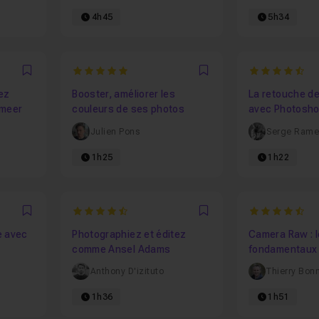
4h45
5h34
5
4.857142857
Favori
Favori
ez
Booster, améliorer les
La retouche d
meer
couleurs de ses photos
avec Photosho
Noel
Julien Pons
Serge Ramel
1h25
1h22
4.3157894736842
4.285714285
Favori
Favori
e avec
Photographiez et éditez
Camera Raw : les
comme Ansel Adams
fondamentaux
Anthony D'izituto
Thierry Bon
1h36
1h51