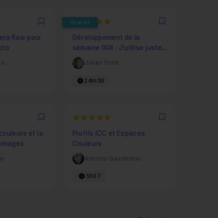
5
Gratuit
Favori
Favori
era Raw pour
Développement de la
oto
semaine 004 : J'utilise juste
la courbe
us
Julien Pons
24m30
5
Favori
Favori
couleurs et la
Profils ICC et Espaces
 images
Couleurs
le
Antonio Gaudencio
3h07