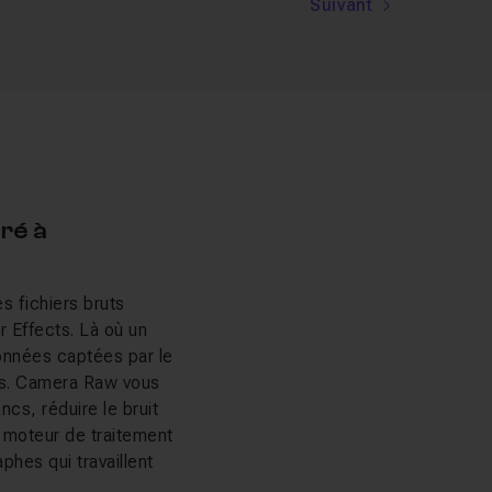
Suivant
ré à
 fichiers bruts
 Effects. Là où un
données captées par le
res. Camera Raw vous
ncs, réduire le bruit
 moteur de traitement
phes qui travaillent