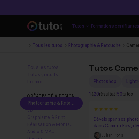
Tutos
Formations certifiante
Tous les tutos
Photographie & Retouche
Came
Tutos Came
Tous les tutos
Tutos gratuits
Photoshop
Light
Promos
1
à
20
résultat
|
50
tutos
CRÉATIVITÉ & DESIGN
Photographie & Retouche
5
3D
Graphisme & Print
Développer ses phot
Réalisation & Montage vidéo
dans Camera Raw, de
Audio & MAO
réglages de base aux
Julien Pons
Dessin
masques IA