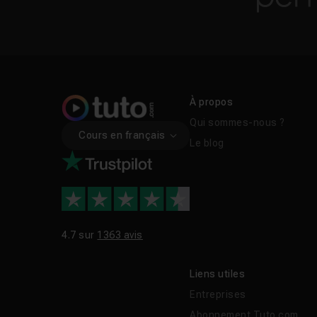
interface et l'ajout d
applications Creative 
fonctions d'intelligenc
FAQ
À propos
Qui sommes-nous ?
Comment ouvrir Cam
Cours en français
Le blog
Quelle est la différ
Camera Raw est-il gr
4.7 sur
1363 avis
Camera Raw prend-il
Liens utiles
Entreprises
Comment mettre à j
Abonnement Tuto.com