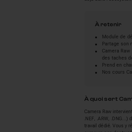
À retenir
Module de dé
Partage son 
Camera Raw 1
des taches de
Prend en char
Nos cours Ca
À quoi sert Ca
Camera Raw intervient
.NEF, .ARW, .DNG…) d
travail dédié. Vous y r