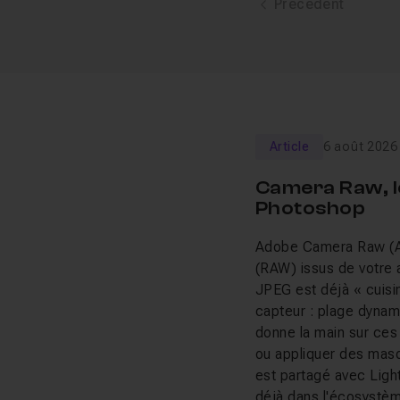
Précédent
Article
6 août 2026
Camera Raw, l
Photoshop
Adobe Camera Raw (ACR
(RAW) issus de votre 
JPEG est déjà « cuisin
capteur : plage dynam
donne la main sur ces 
ou appliquer des masq
est partagé avec Light
déjà dans l'écosystè