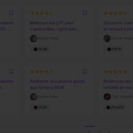
4.6
4.5
Favori
Favori
pement
Maîtriser les LUT pour
Découvrir Cam
EP1 :
Camera Raw, Lightroom
la retouche ph
Classic et Photoshop
Julien Pons
Olivier Krak
1h49
1h19
4.2352941176471
5
Favori
Favori
etoucher
Améliorer ses photos grâce
Renforcez les 
n
aux fichiers RAW
netteté de vos
Julien Pons
Zoé Jouavil
1h25
21m29