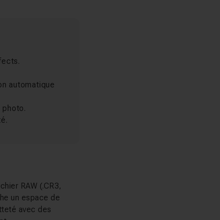
fects.
ion automatique
 photo.
é.
ichier RAW (.CR3,
che un espace de
netteté avec des