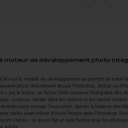
1
2
3
e moteur de développement photo intég
) est le module de développement qui permet de traiter les
appareil photo directement depuis Photoshop, Bridge ou After
é » par le boîtier, un fichier RAW conserve l'intégralité des 
ique, couleurs, détails dans les ombres et les hautes lumiè
données pour corriger l'exposition, ajuster la balance des bla
ues ciblés avant même d'ouvrir l'image dans Photoshop. Son
room Classic, ce qui en fait un outil familier pour les photogra
me Adobe.