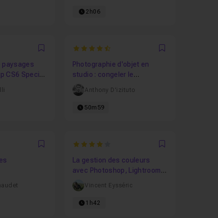
2h06
1429
4.5384615384615
Favori
Favori
e paysages
Photographie d'objet en
p CS6 Special
studio : congeler le
mouvement.
li
Anthony D'izituto
50m59
7143
4
Favori
Favori
La gestion des couleurs
avec Photoshop, Lightroom
Classic et Camera RAW
naudet
Vincent Eysséric
1h42