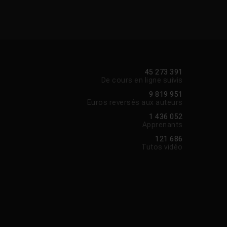
x, fonctionne avec les
t de nouvelles
45 273 391
De cours en ligne suivis
Voir la réponse
9 819 951
Euros reversés aux auteurs
1 436 052
Apprenants
Voir la réponse
121 686
Tutos vidéo
Voir la réponse
Voir la réponse
Voir la réponse