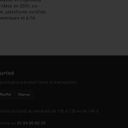
 d'eMob en 2005, co-
elà de Camera Raw, le
m, plateforme certifiée
sus complet menant à
mériques et à l'IA.
. La suppression
 capteur sans
élioré pour produire
d désormais en charge
urisé
l'élément « Neige »
protégées pendant toute la transaction.
ptionnel pour
tions du lundi au vendredi de 10h à 12h et de 14h à
le a suivi les
phone au
01 84 80 80 29
.
mplète de son