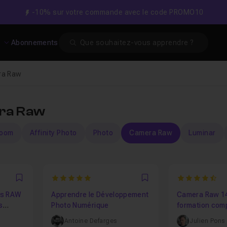
-10% sur votre commande avec le code PROMO10
Search
s
Abonnements
ra Raw
ra Raw
room
Affinity Photo
Photo
Camera Raw
Luminar
5
4.9375
Favori
Favori
os RAW
Apprendre le Développement
Camera Raw 14
s
Photo Numérique
formation com
Antoine Defarges
Julien Pons