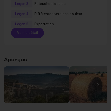
Leçon 3
Retouches locales
Leçon 4
Différentes versions couleur
Leçon 5
Exportation
Voir le détail
Table des matières
Aperçus
Introduction théorique au RAW
18m11
Leçon 1
La sous exposition
17m41
Leçon 2
Image
Retouches locales
10m31
Leçon 3