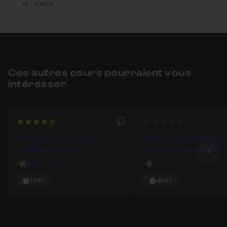
ID : 43675
Ces autres cours pourraient vous
intéresser
4.6666666666667
0
Favori
Retouche de paysages :
Masterclass développem
techniques de pro
portrait composite EP1 :
Ima
Julien Pons
Julien Pons
1h51
4h47