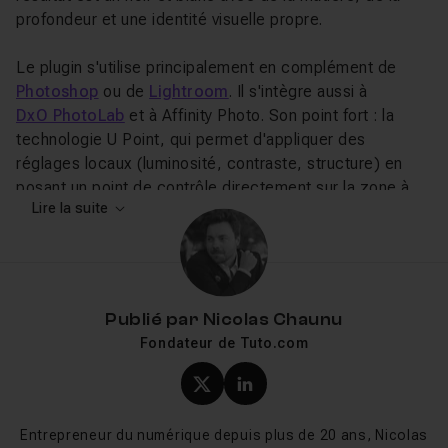
profondeur et une identité visuelle propre.
Le plugin s'utilise principalement en complément de
Photoshop
ou de
Lightroom
. Il s'intègre aussi à
DxO PhotoLab
et à Affinity Photo. Son point fort : la
technologie U Point, qui permet d'appliquer des
réglages locaux (luminosité, contraste, structure) en
posant un point de contrôle directement sur la zone à
Lire la suite
corriger, sans manipuler de masques complexes.
Ce que vous allez apprendre sur
Tuto.com
Publié par
Nicolas Chaunu
Les tutos Silver Efex Pro sur Tuto.com couvrent la prise
Fondateur de Tuto.com
en main du plugin, le choix des émulations de pellicule
selon le sujet (portrait, paysage, rue), et les techniques
Profil X (twitter) de Nicol
Profil LinkedIn de Ni
de dodge and burn numériques pour sculpter la lumière
dans vos images. Vous découvrirez aussi comment
Entrepreneur du numérique depuis plus de 20 ans, Nicolas