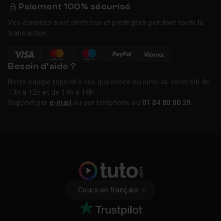
Paiement 100% sécurisé
Silver Efex Pro est né chez Nik Software, une société
américaine spécialisée dans les plugins photo. Après le
Vos données sont chiffrées et protégées pendant toute la
rachat de Nik Software par Google en 2012, la suite a
transaction.
été rendue gratuite avant d'être plus ou moins
abandonnée. En 2017, DxO a repris la Nik Collection et
Besoin d’aide ?
relancé son développement actif. Depuis, chaque
version annuelle apporte des améliorations
Notre équipe répond à vos questions du lundi au vendredi de
significatives. Silver Efex reste aujourd'hui considéré
10h à 12h et de 14h à 16h.
comme le meilleur outil de conversion noir et blanc
Support par
e-mail
ou par téléphone au
01 84 80 80 29
.
disponible en plugin.
FAQ
Silver Efex Pro est-il gratuit ?
Voir
Cours en français
Quelle est la différence entre Silver Efex Pro
Voir
et la conversion noir et blanc de Lightroom ?