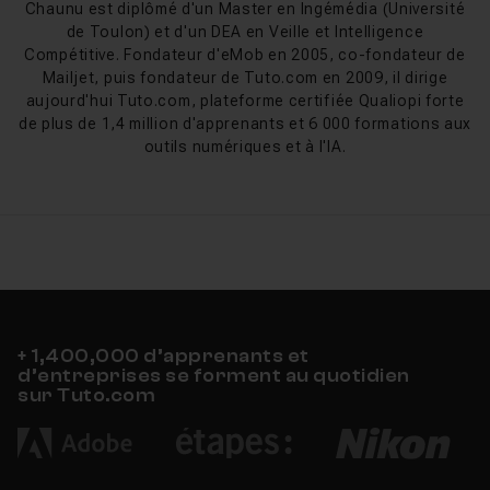
intégrer Silver Efex dans un workflow complet avec
Chaunu est diplômé d'un Master en Ingémédia (Université
de Toulon) et d'un DEA en Veille et Intelligence
Lightroom
ou
Photoshop
, et comment exploiter les
Compétitive. Fondateur d'eMob en 2005, co-fondateur de
préréglages pour accélérer votre traitement tout en
Mailjet, puis fondateur de Tuto.com en 2009, il dirige
gardant un rendu personnel.
aujourd'hui Tuto.com, plateforme certifiée Qualiopi forte
de plus de 1,4 million d'apprenants et 6 000 formations aux
Nouveautés Silver Efex Pro (Nik
outils numériques et à l'IA.
Collection 8 et 8.1)
La Nik Collection 8, sortie en mai 2025, a profondément
remanié Silver Efex : nouvelle interface alignée sur Color
Efex et Analog Efex, image de référence couleur visible
pendant le traitement noir et blanc, et transfert
bidirectionnel des masques avec Photoshop. La mise à
jour 8.1 de juillet 2025 a ajouté la comparaison directe
+ 1,400,000 d’apprenants et
d’entreprises se forment au quotidien
entre la version N&B et l'original couleur, ainsi que des
sur Tuto.com
correctifs de stabilité pour l'ensemble des plugins.
Historique de Silver Efex Pro