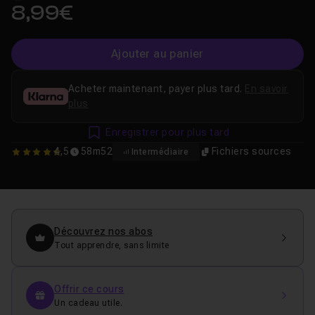
8,99€
Ajouter au panier
Acheter maintenant, payer plus tard.
En savoir
plus
Enregistrer pour plus tard
4,5
58m52
Fichiers sources
Intermédiaire
4.5070422535211
Découvrez nos abos
Tout apprendre, sans limite
Offrir ce cours
Un cadeau utile.