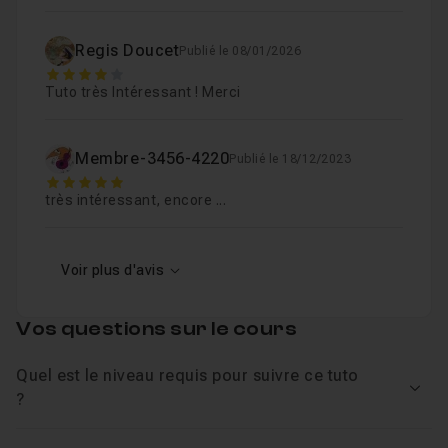
faciliteront la vie sur Photoshop. Chaque retouche est
expliquée de A à Z, rendant ce
tuto Photoshop
Regis Doucet
Publié le 08/01/2026
(utilisable dès CS4), accessible autant au débutant qu'à
4
l'utilisateur confirmé.
Tuto très Intéressant ! Merci
Membre-3456-4220
Publié le 18/12/2023
5
très intéressant, encore ...
Voir plus d'avis
Vos questions sur le cours
Quel est le niveau requis pour suivre ce tuto
Voir
?