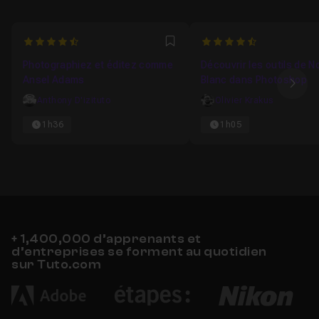
4.3157894736842
4.25
Favori
Photographiez et éditez comme
Découvrir les outils de No
Ansel Adams
Blanc dans Photoshop
Ima
Anthony D'izituto
Olivier Krakus
1h36
1h05
+ 1,400,000 d’apprenants et
d’entreprises se forment au quotidien
sur Tuto.com