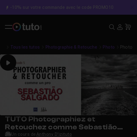
-10% sur votre commande avec le code PROMO10
C
Recher
USE
Pa
Tous les tutos
Photographie & Retouche
Photo
Photogr
Play
TUTO Photographiez et
Retouchez comme Sebastião
Salgado
Un cours de
Anthony D'izituto