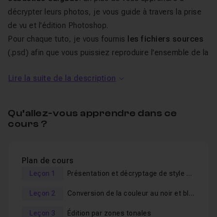
décrypter leurs photos, je vous guide à travers la prise
de vu et l'édition Photoshop.
Pour chaque tuto, je vous fournis
les fichiers sources
(.psd) afin que vous puissiez reproduire l'ensemble de la
formation chez vous. Ce tuto est le 5° épisode de la
Lire la suite de la description
série. Grâce à ces ateliers « photographier et retoucher
comme un pro », vous apprenez des plus grands. Vous
comprenez non seulement les différents éléments qui
Qu’allez-vous apprendre dans ce
entrent en jeu dans la prise de photo pro, mais en plus
cours ?
vous apprenez à
décrypter
les images des magazines
pour pouvoir tenter de les reproduire. Vous serez
Plan de cours
également capable de modifier votre image sur
Leçon 1
Présentation et décryptage de style Sebastião Salgado
Photoshop, pour donner à vos portraits
cette touche
professionnelle
qui les fait sortir du lot !
Leçon 2
Conversion de la couleur au noir et blanc - théorie
Au programme de ce tuto photo
Leçon 3
Édition par zones tonales