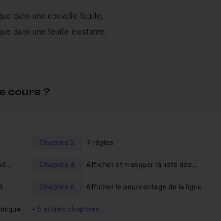
ue dans une nouvelle feuille,
ue dans une feuille existante,
namique,
ique,
e cours ?
nes,
lonnes,
Chapitre 2
7 régles
sé
Chapitre 4
Afficher et masquer la liste des
champs
t
Chapitre 6
Afficher le pourcentage de la ligne
parente
 dynamique.
namique
+ 5 autres chapitres…
ation des segments avec les tableaux croisés dynamique