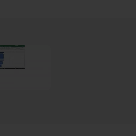
utilisation des graphiques croisés dynamiques
.
r répondre à vos éventuelles questions sur ce cours.
roisé dynamique
05m59
s champs
49s