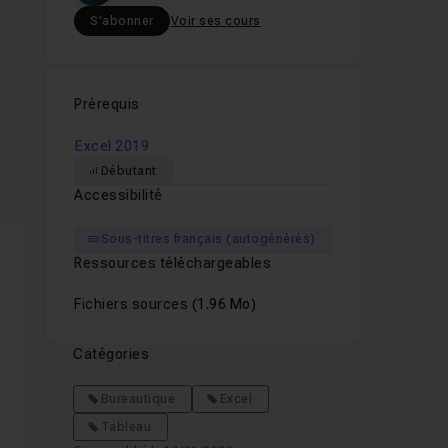
S'abonner
Voir ses cours
Prérequis
Excel 2019
Débutant
Accessibilité
Sous-titres français (autogénérés)
Ressources téléchargeables
Fichiers sources
(1.96 Mo)
Catégories
Bureautique
Excel
Tableau
s
.