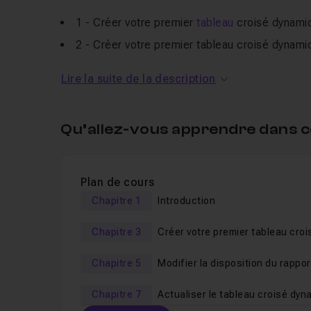
1 - Créer votre premier
tableau
croisé dynamiq
2 - Créer votre premier tableau croisé dynamiq
3 - Copier un tableau croisé dynamique,
Lire la suite de la description
4 - Supprimer les totaux du tableau croisé dy
5 - Ajouter les totaux au tableau croisé dynam
Qu’allez-vous apprendre dans c
6 - Filtrer dans les étiquettes de lignes,
7 - Supprimer les filtres des étiquettes de lig
8 - Filtrer dans les étiquettes de colonnes,
Plan de cours
9 - Supprimer les filtres des étiquettes de co
Chapitre 1
Introduction
10 - Trier un tableau croisé dynamique,
Chapitre 3
Créer votre premier tableau croi
11- Modifier la synthèse du TCD.
dynamique
Chapitre 5
Modifier la disposition du rappor
Nous aborderons un cas réel d’un tableau croisé
Chapitre 7
Actualiser le tableau croisé dy
Dans un seconde temps le cours aborde l’
utilis