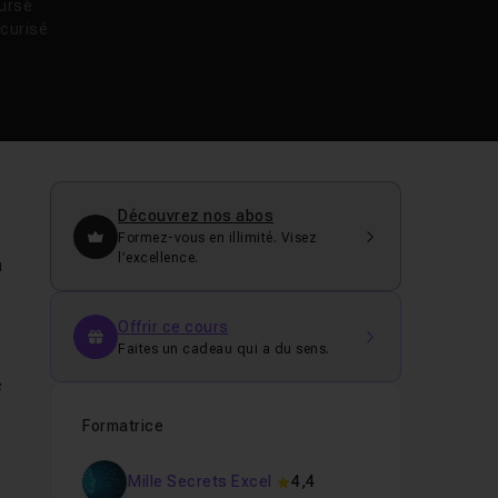
oursé
curisé
Découvrez nos abos
Formez-vous en illimité. Visez
l’excellence.
a
Offrir ce cours
Faites un cadeau qui a du sens.
e
Formatrice
Mille Secrets Excel
4,4