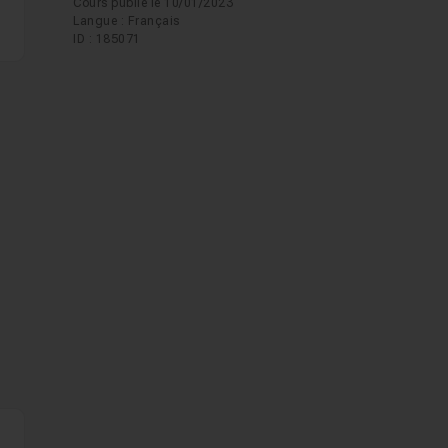
Cours publié le 10/01/2023
Langue : Français
ID : 185071