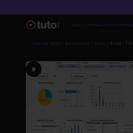
Tutos
Formations certifiante
Tous les tutos
Bureautique
Excel
Excel - Ta
Play