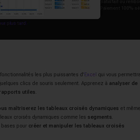
Satisfait ou remb
Paiement 100% sé
our plus tard
fonctionnalités les plus puissantes d'
Excel
qui vous permettr
quelques clics de souris seulement. Apprenez à
analyser de
rapports utiles
.
ous maîtriserez les tableaux croisés dynamiques
et mêm
ableaux croisés dynamiques comme les
segments
.
s bases pour
créer et manipuler les tableaux croisés