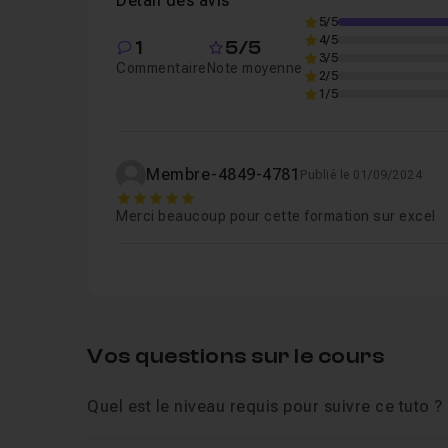
Détail des avis
Chapitre 5 : Modifier la disposition du rapp
5/5
4/5
1
5/5
3/5
Commentaire
Note moyenne
2/5
Chapitre 6 : Afficher le pourcentage de la l
1/5
Chapitre 7 : Actualiser le tableau croisé d
Membre-4849-4781
Publié le 01/09/2024
5
Merci beaucoup pour cette formation sur excel
Chapitre 8 : Modifier la synthèse de la zone
Chapitre 9 : Ajouter un champ calculé
07m
Chapitre 10 : Masquer les sous totaux
13s
Vos questions sur le cours
Quel est le niveau requis pour suivre ce tuto ?
Chapitre 11 : Cas pratique : tableau de bo