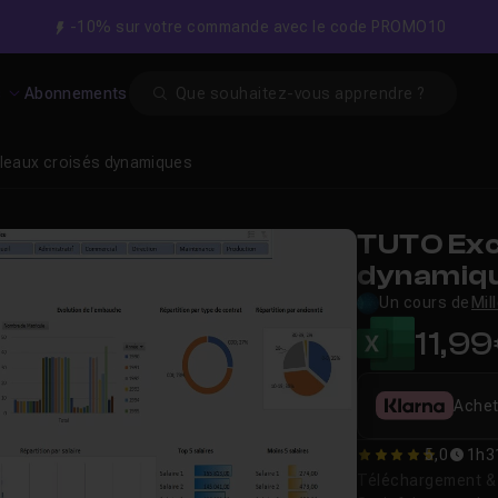
-10% sur votre commande avec le code PROMO10
Search
s
Abonnements
bleaux croisés dynamiques
TUTO Exce
dynamiq
Un cours de
Mil
11,9
Achet
5,0
1h3
5
Téléchargement & v