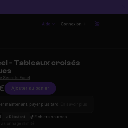
C
Aide
Connexion
Panier
l - Tableaux croisés
ues
le Secrets Excel
9€
Ajouter au panier
er maintenant, payer plus tard.
En savoir plus
1
Fichiers sources
Débutant
isionnage illimité