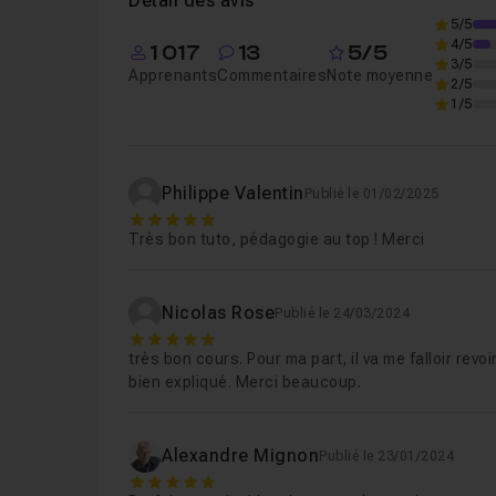
Détail des avis
5/5
Chapitre 5 : La modularité en python
50m5
4/5
1 017
13
5/5
3/5
Apprenants
Commentaires
Note moyenne
2/5
Chapitre 6 : La Programmation Orientée Obje
1/5
Chapitre 7 : Interface Graphique (Tkinter)
Philippe Valentin
Publié le 01/02/2025
5
Très bon tuto, pédagogie au top ! Merci
Chapitre 8 : Aide et ressources en python
Nicolas Rose
Publié le 24/03/2024
Chapitre 9 : Gestion des données avec les f
5
très bon cours. Pour ma part, il va me falloir revo
bien expliqué. Merci beaucoup.
Chapitre 10 : Manipuler les chaines de cara
Alexandre Mignon
Publié le 23/01/2024
Chapitre 11 : Python et base de données (sq
5