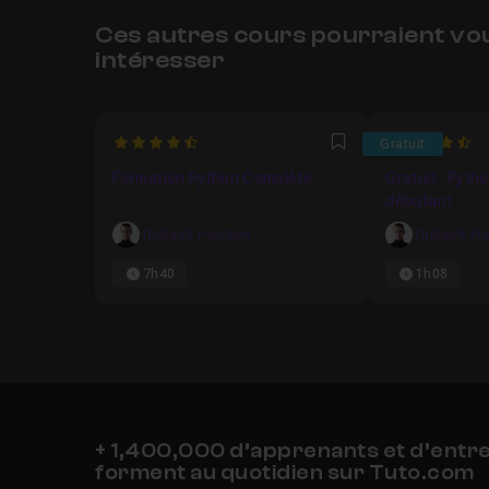
Ces autres cours pourraient vo
intéresser
4.8
4.641509433
Gratuit
Favori
Formation Python Complète
Gratuit : Pyth
débutant
Thibault Houdon
Thibault H
7h40
1h08
+ 1,400,000 d’apprenants et d’entr
forment au quotidien sur Tuto.com