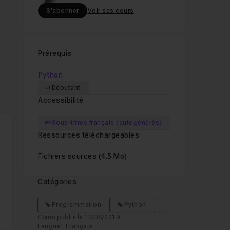
S'abonner
Voir ses cours
Prérequis
Python
Débutant
Accessibilité
Sous-titres français (autogénérés)
Ressources téléchargeables
Fichiers sources
(4.5 Mo)
Catégories
ent
Programmation
Python
Cours publié le 12/08/2019
Langue : Français