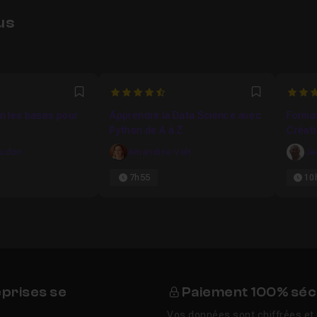
us
9623
4.7272727272727
4
Favori
Favori
on les bases pour
Apprendre la Data Science avec
Format
Python de A à Z
Créati
oudon
Amandine Velt
Je
7h55
10
eprises se
Paiement 100% séc
Vos données sont chiffrées et 