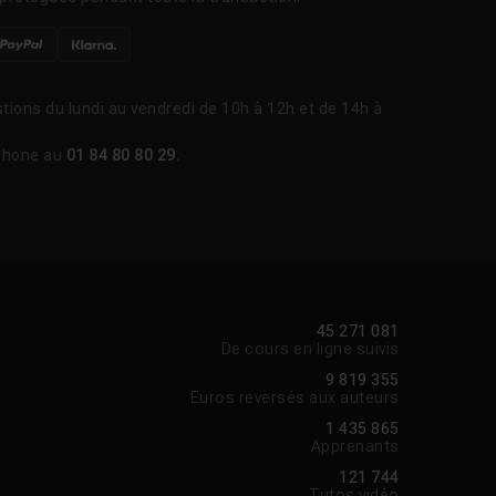
tions du lundi au vendredi de 10h à 12h et de 14h à
phone au
01 84 80 80 29
.
45 271 081
De cours en ligne suivis
9 819 355
Euros reversés aux auteurs
1 435 865
Apprenants
121 744
Tutos vidéo