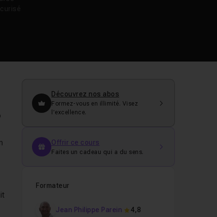
curisé
Découvrez nos abos
Formez-vous en illimité. Visez
l’excellence.
b
n
Offrir ce cours
Faites un cadeau qui a du sens.
Formateur
it
Jean Philippe Parein
4,8