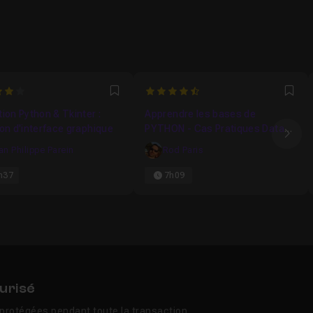
4.6
Favori
Fav
ion Python & Tkinter :
Apprendre les bases de
on d'interface graphique
PYTHON - Cas Pratiques Data
Ima
Sciences inclus
an Philippe Parein
Rod Paris
h37
7h09
urisé
protégées pendant toute la transaction.