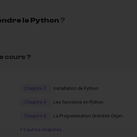
ndre le Python
?
 général (application, jeux, site web, etc..),
e cours ?
e,
s les plus matures,
science des données,,
Chapitre 2
Installation de Python
tez ajouter un langage à votre bibliothèque existante, la
Chapitre 4
Les fonctions en Python
orme.
Chapitre 6
La Programmation Orientée Objet
oin d'aucun pré-requis, d'aucune compétence en développem
(P.O.O)
+ 5 autres chapitres…
prendre le Python.