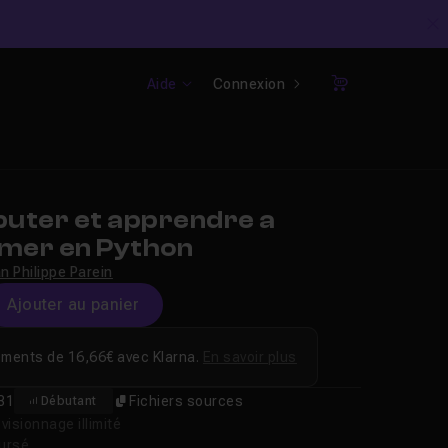
C
Aide
Connexion
Panier
uter et apprendre a
mer en Python
n Philippe Parein
Ajouter au panier
ements de 16,66€ avec Klarna.
En savoir plus
31
Fichiers sources
Débutant
isionnage illimité
oursé