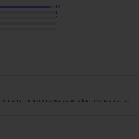
12
2
1
0
0
t (P.O.O)
1h50
0
1h59
39m33
ichiers
33m37
ir plusieurs fois les cours pour assimilé tout cela mais tout est
ctères en python
46m19
lite)
58m27