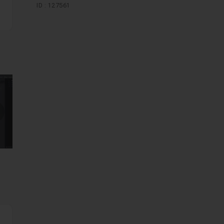
ID : 127561
mages suivantes