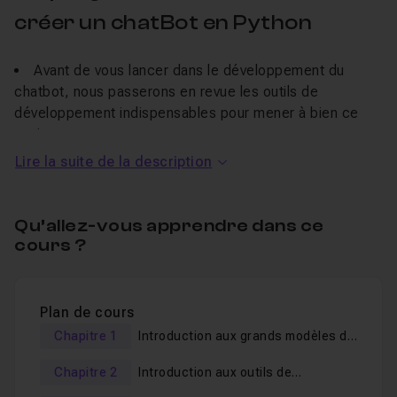
créer un chatBot en Python
Avant de vous lancer dans le développement du
chatbot, nous passerons en revue les outils de
développement indispensables pour mener à bien ce
projet.
Lire la suite de la description
Vous apprendrez à configurer votre environnement
de travail, à installer les bibliothèques nécessaires, et à
exploiter les outils d'IA les plus performants disponibles.
Qu’allez-vous apprendre dans ce
Puis, nous passerons sur la partie pratique : la mise
cours ?
en place et le codage de notre chatBot conversationnel.
Que vous soyez débutant ou que vous ayez déjà de
Plan de cours
l'expérience en intelligence artificielle, ce guide vous
Chapitre 1
Introduction aux grands modèles de
fournira les connaissances et les ressources
langage
nécessaires pour concevoir un chatbot capable de
Chapitre 2
Introduction aux outils de
développement