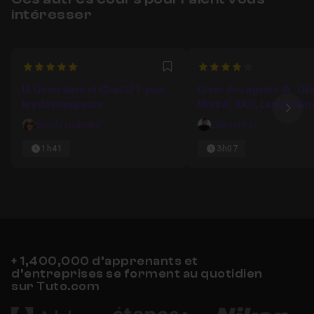
intéresser
5
4
Favori
IA Générative et ChatGPT pour
Créer des agents IA : Oll
les développeurs
Mistral, RAG, LangChain 
Ima
Python
Sandy Ludosky
Clément Lv
1h41
3h07
+ 1,400,000 d’apprenants et
d’entreprises se forment au quotidien
sur Tuto.com