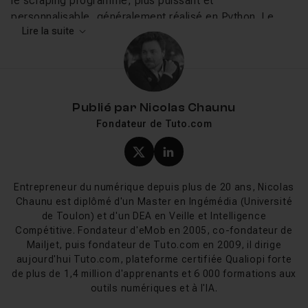
le scraping programmé, plus puissant et
personnalisable, généralement réalisé en Python. Le
Lire la suite
choix dépend du volume de données, de la complexité
des sites visés et des compétences techniques
disponibles.
Ce que vous allez apprendre sur
Publié par
Nicolas Chaunu
Tuto.com
Fondateur de Tuto.com
Nos tutos abordent le web scraping de façon
Profil X (twitter) de Nicol
Profil LinkedIn de Ni
volontairement accessible, sans prérequis en
programmation. Gabin Desserprit montre comment
Entrepreneur du numérique depuis plus de 20 ans, Nicolas
scraper une page en quelques minutes, extraire des
Chaunu est diplômé d'un Master en Ingémédia (Université
de Toulon) et d'un DEA en Veille et Intelligence
données directement dans Google Sheet, puis crawler
Compétitive. Fondateur d'eMob en 2005, co-fondateur de
et scraper un site entier sans écrire de code. Frédéric
Mailjet, puis fondateur de Tuto.com en 2009, il dirige
Ferri propose une approche pédagogique pour tout
aujourd'hui Tuto.com, plateforme certifiée Qualiopi forte
comprendre au web scraping sans savoir coder, idéale
de plus de 1,4 million d'apprenants et 6 000 formations aux
pour poser les bases avant de passer à des outils plus
outils numériques et à l'IA.
avancés. Le web scraping étant un levier transversal,