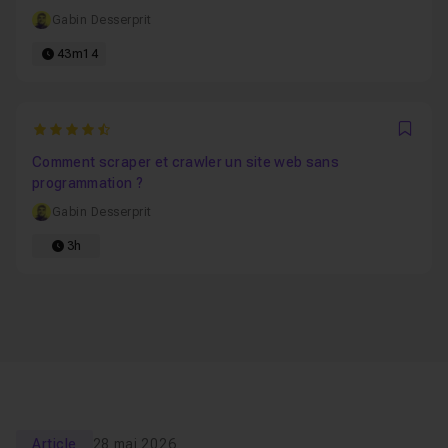
Gabin Desserprit
43m14
4.2777777777778
Favo
Comment scraper et crawler un site web sans
programmation ?
Gabin Desserprit
3h
Article
28 mai 2026