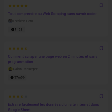
5
Favo
Tout comprendre au Web Scraping sans savoir coder
Frédéric Ferri
1h32
4.7407407407407
Favo
Comment scraper une page web en 2 minutes et sans
programmation
Gabin Desserprit
37m56
3.8
Favo
Extraire facilement les données d'un site internet dans
Google Sheet