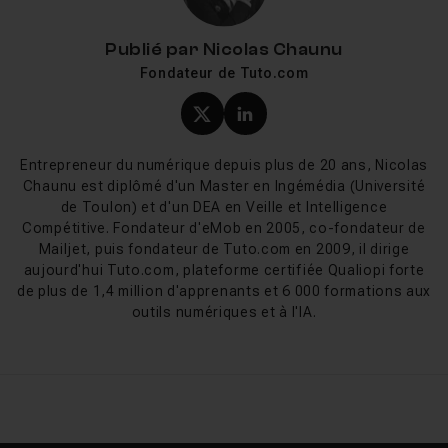
Ce que vous allez apprendre sur
Publié par
Nicolas Chaunu
Tuto.com
Fondateur de Tuto.com
Les tutos Ecwid de Tuto.com vous accompagnent sur
Profil X (twitter) de Nicol
Profil LinkedIn de Ni
les étapes clés : création de votre boutique,
paramétrage du catalogue produits, configuration des
Entrepreneur du numérique depuis plus de 20 ans, Nicolas
moyens de paiement et des frais de livraison,
Chaunu est diplômé d'un Master en Ingémédia (Université
personnalisation du design et mise en place de la vente
de Toulon) et d'un DEA en Veille et Intelligence
sur les réseaux sociaux. Les cours sont pensés pour les
Compétitive. Fondateur d'eMob en 2005, co-fondateur de
Mailjet, puis fondateur de Tuto.com en 2009, il dirige
débutants qui n'ont aucune expérience en
aujourd'hui Tuto.com, plateforme certifiée Qualiopi forte
développement web.
de plus de 1,4 million d'apprenants et 6 000 formations aux
outils numériques et à l'IA.
Nouveautés Ecwid 2026
En 2026, Ecwid poursuit son intégration dans
l'écosystème Lightspeed. La marque est officiellement
devenue "Ecwid by Lightspeed", avec un accès aux
outils de point de vente physique (POS) et une