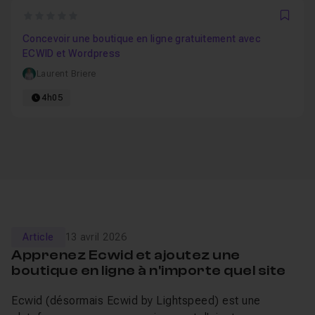
0
Favo
Concevoir une boutique en ligne gratuitement avec
ECWID et Wordpress
Laurent Briere
4h05
Article
13 avril 2026
Apprenez Ecwid et ajoutez une
boutique en ligne à n'importe quel site
Ecwid (désormais Ecwid by Lightspeed) est une