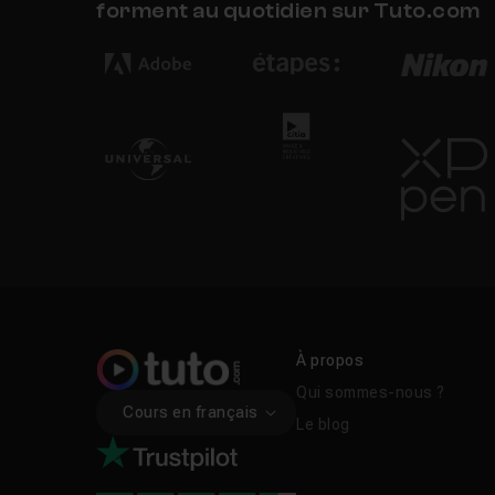
forment au quotidien sur Tuto.com
de l'entreprise, du co
FAQ
C'est quoi le marketi
Comment se lancer d
Quels sont les outils
Faut-il une formation
À propos
Qui sommes-nous ?
Cours en français
Marketing digital ou 
Le blog