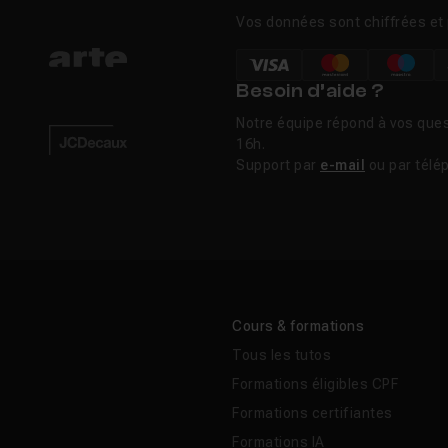
mmerce à la relation client.
Vos données sont chiffrées et 
Besoin d’aide ?
Notre équipe répond à vos ques
ng digital ?
16h.
Support par
e-mail
ou par télé
ans le marketing digital quand on débute ?
 du marketing digital ?
 pour travailler dans le marketing digital ?
Cours & formations
Tous les tutos
marketing traditionnel : quelle différence ?
Formations éligibles CPF
Formations certifiantes
Formations IA