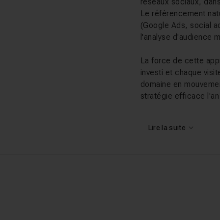
réseaux sociaux, dans
Le référencement nature
(Google Ads, social ads
l'analyse d'audience m
La force de cette appr
investi et chaque visi
domaine en mouvement 
stratégie efficace l'a
Ce que vous al
Lire la suite
Nos tutos couvrent l'e
pouvez démarrer par 
Carmona, puis explorer
tutos Google Ads
, l
Mathilde Le Rouzic. P
en combinant
growth h
structurée, la formati