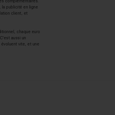
ines complémentaires.
 la publicité en ligne
ation client, et
ditionnel, chaque euro
 C'est aussi un
évoluent vite, et une
il confirmé. Vous
d marketing
avec Alex
licité avec les
ujet traité par
élérer son acquisition
ée en compétences
le de ces leviers