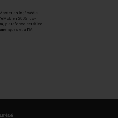
as Chaunu
colas Chaunu
 Master en Ingémédia
 d'eMob en 2005, co-
m, plateforme certifiée
imple outil pour
mériques et à l'IA.
uter des tâches
es usages, et près de
allèle, la recherche se
ger de nouveaux
igital aujourd'hui,
changent pas :
ait au départ l'usage
t élargi pour
n parle aujourd'hui
urisé
s toutes les fonctions