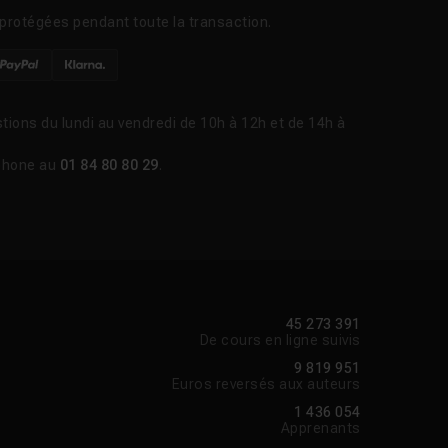
protégées pendant toute la transaction.
tions du lundi au vendredi de 10h à 12h et de 14h à
Voir la réponse
phone au
01 84 80 80 29
.
Voir la réponse
Voir la réponse
45 273 391
Voir la réponse
De cours en ligne suivis
9 819 951
Euros reversés aux auteurs
Voir la réponse
1 436 054
Apprenants