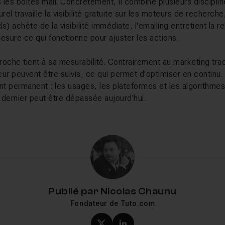
 les boîtes mail. Concrètement, il combine plusieurs discipl
l travaille la visibilité gratuite sur les moteurs de recherche,
) achète de la visibilité immédiate, l'emailing entretient la rel
esure ce qui fonctionne pour ajuster les actions.
oche tient à sa mesurabilité. Contrairement au marketing tra
teur peuvent être suivis, ce qui permet d'optimiser en continu.
permanent : les usages, les plateformes et les algorithmes 
n dernier peut être dépassée aujourd'hui.
lez apprendre sur Tuto.com
nsemble des leviers du marketing digital, du débutant au prof
les fondamentaux de la
stratégie de contenu et de l'inboun
 les canaux d'acquisition : le
référencement naturel
, la pub
a présence sur les
réseaux sociaux
ou encore l'
emailing
, un s
Publié par
Nicolas Chaunu
our aller plus loin, Marie-Laure Bonnaud montre comment acc
Fondateur de Tuto.com
acking et intelligence artificielle
. Si vous visez une mont
on certifiante
Responsable Marketing Digital
couvre l'ensemb