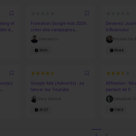
0
0
Favori
Favori
ting et
Formation Google Ads 2026 :
Devenez Journa
udes de
créer des campagnes
Influenceur
Search, Shopping et
Clément Lv
Nicolas De 
Performance Max rentables
2h01
5h44
4.75
3.8
Favori
Favori
boostez
Google Ads (Adwords) : se
Affiliation : R
a
lancer sur Youtube
partant de 0
Davy Martial
Sébastien Ti
2h37
1h03