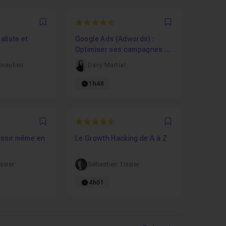
4.75
Favori
Favori
liste et
Google Ads (Adwords) :
Optimiser ses campagnes de
recherche
Beaulieu
Davy Martial
1h48
4.375
Favori
Favori
éussir même en
Le Growth Hacking de A à Z
ssier
Sébastien Tissier
4h01