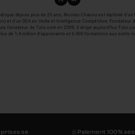
Profil X (twitter) de Nicol
Profil LinkedIn de Ni
plet.
érique depuis plus de 20 ans, Nicolas Chaunu est diplômé d'un
gital en 2026 : l'IA au cœur des stratégies
on) et d'un DEA en Veille et Intelligence Compétitive. Fondateur
uis fondateur de Tuto.com en 2009, il dirige aujourd'hui Tuto.co
basculement : l'intelligence artificielle quitte le statut de s
plus de 1,4 million d'apprenants et 6 000 formations aux outils nu
stratégies d'acquisition. L'IA dite agentique, capable d'exéc
fier un prospect ou piloter une campagne, s'installe dans l
 sur dix déclarent désormais utiliser l'IA au quotidien. En par
e, les assistants IA et les réseaux sociaux, ce qui fait émer
isation pour les moteurs génératifs. Se former au marketing d
égrer ces outils sans perdre de vue les fondamentaux qui ne 
ce, produire un contenu utile et mesurer ses résultats.
au marketing digital
b commercial à la fin des années 1990, le e-marketing désign
es web à des fins commerciales. Le terme s'est progressivemen
ent, la publicité en ligne, les réseaux sociaux puis la data. O
eprises se
Paiement 100% séc
keting digital, une discipline transversale qui irrigue désormai