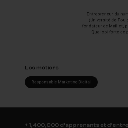
dans un parcours com
Entrepreneur du num
Le marketing di
(Université de Toul
fondateur de Mailjet, p
L'année 2026 marque un 
Qualiopi forte de 
devenir le moteur des 
complètes comme quali
neuf équipes marketing
fragmente entre Googl
réflexes comme l'optim
Les métiers
c'est apprendre à int
comprendre son audien
Responsable Marketing Digital
Du e-marketing 
Né avec l'essor du we
de l'email et des sit
englober le référencem
+ 1,400,000 d’apprenants et d’entr
plus volontiers de mar