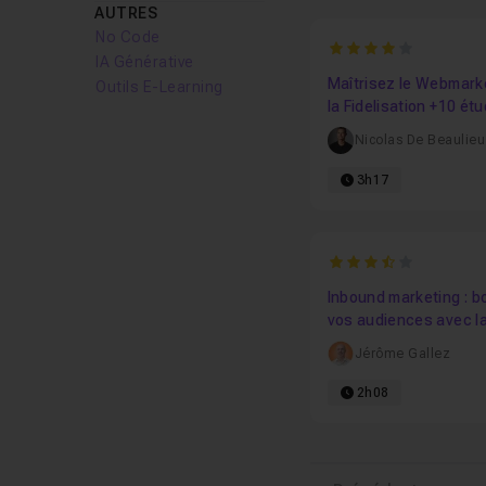
AUTRES
No Code
4
IA Générative
Maîtrisez le Webmarke
Outils E-Learning
la Fidelisation +10 ét
cas
Nicolas De Beaulieu
3h17
3.8333333333333
Inbound marketing : 
vos audiences avec l
stratégie de contenu
Jérôme Gallez
2h08