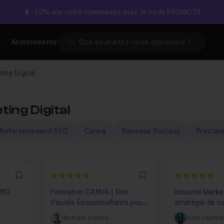
-10% sur votre commande avec le code PROMO10
Search
s
Abonnements
ing Digital
ing Digital
Referencement SEO
Canva
Reseaux Sociaux
Prestas
5
5
Favori
Favori
PRO
Formation CANVA | Des
Inbound Market
Visuels Époustouflants pour
stratégie de c
les Réseaux Sociaux
Z
Romain Duclos
Alex Carmo