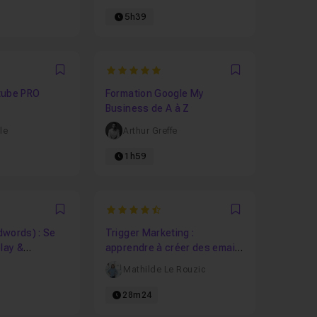
5h39
6667
5
Favori
Favori
tube PRO
Formation Google My
Business de A à Z
le
Arthur Greffe
1h59
4.7142857142857
Favori
Favori
dwords) : Se
Trigger Marketing :
play &
apprendre à créer des emails
automatisés
l
Mathilde Le Rouzic
28m24