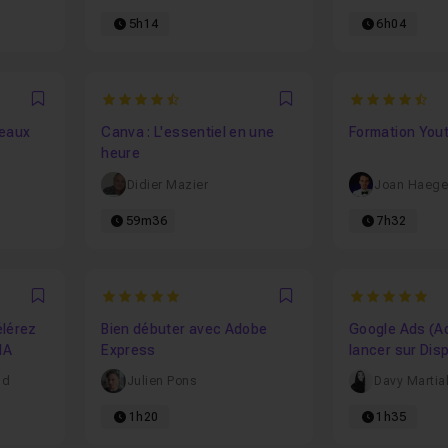
5h14
6h04
4.5
4.866666666
Favori
Favori
seaux
Canva : L'essentiel en une
Formation You
heure
Didier Mazier
Joan Haege
59m36
7h32
5
5
Favori
Favori
élérez
Bien débuter avec Adobe
Google Ads (A
IA
Express
lancer sur Dis
Remarketing
ud
Julien Pons
Davy Martia
1h20
1h35