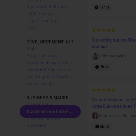
Animation & Motion design
12h56
UX/UI design
Digital painting
CAO
5
Marketing sur les Ré
DÉVELOPPEMENT & IT
Sociaux
Web
Programmation
Romain Duclos
Système d'exploitation
7h21
Serveur & Administration Systèmes
Domotique et Objets Connectés
Game Design
4.5
BUSINESS & MARKETING
Growth Hacking : acc
Bureautique
votre Business avec l'
Ecommerce & Emarketing
Marie-Laure Bonna
Droit Numérique
Business
5h06