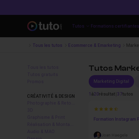
Tutos
Formations certifiante
Tous les tutos
Ecommerce & Emarketing
Market
Tutos Market
Tous les tutos
Tutos gratuits
Marketing Digital
Promos
1
à
20
résultat
|
37
tutos
CRÉATIVITÉ & DESIGN
Photographie & Retouche
4.4444444444444
3D
Graphisme & Print
Formation Instagram 
Réalisation & Montage vidéo
Audio & MAO
Joan Haegele
Dessin