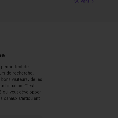
Suivant
ne
i permettent de
urs de recherche,
 bons visiteurs, de les
 l'intuition. C'est
é qui veut développer
s canaux s'articulent