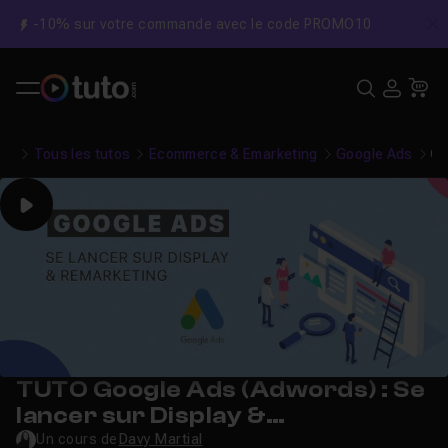
-10% sur votre commande avec le code PROMO10
C
Recher
USE
Pa
Tous les tutos
Ecommerce & Emarketing
Google Ads
Go
Play
TUTO Google Ads (Adwords) : Se
lancer sur Display &
Remarketing
Un cours de
Davy Martial