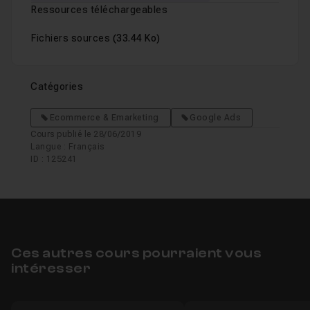
Ressources téléchargeables
Chapitre 22 : Le remarketing sur le réseau display
0
Fichiers sources
(33.44 Ko)
Chapitre 23 : Audiences personnalisées : Consultati
Catégories
Chapitre 24 : Ou se trouvent-elles et les conditions d'
Ecommerce & Emarketing
Google Ads
Cours publié le 28/06/2019
Langue : Français
ID : 125241
Chapitre 25 : Les audiences similaires (Réseau de re
Chapitre 26 : Le remarketing sur le réseau de recher
Ces autres cours pourraient vous
Chapitre 27 : L'exclusion d'audience
03m21
intéresser