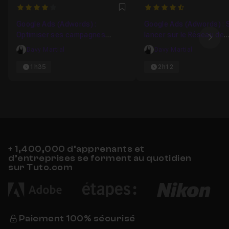
4
4.7777777777778
Favori
Google Ads (Adwords) :
Google Ads (Adwords) : 
Optimiser ses campagnes
lancer sur le Réseau de
Ima
display
recherche
Davy Martial
Davy Martial
1h35
2h12
+ 1,400,000 d’apprenants et
d’entreprises se forment au quotidien
sur Tuto.com
Paiement 100% sécurisé