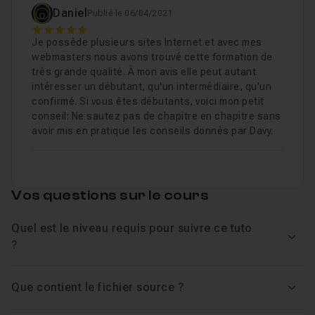
Chapitre 8 : Les audiences d'affinité (Réseau de rec
Daniel
informations essentielles du réseau de recherche afin
Publié le 06/04/2021
5
de vous permettre d'aider à votre tour d'autres
Je possède plusieurs sites Internet et avec mes
personnes dans le besoin.
Chapitre 9 : Les audiences d'affinité personnalisées
webmasters nous avons trouvé cette formation de
très grande qualité. À mon avis elle peut autant
intéresser un débutant, qu'un intermédiaire, qu'un
La plateforme Google Ads est une plateforme assez
Chapitre 10 : Les audiences "événements de la vie" 
confirmé. Si vous êtes débutants, voici mon petit
complète ce qui m'a incité à créer un cours spécifique
conseil: Ne sautez pas de chapitre en chapitre sans
sur le réseau display afin de
bien maîtriser cette partie
avoir mis en pratique les conseils donnés par Davy.
Chapitre 11 : Les audiences de marché (Réseau de r
essentielle
, qui peut vous permettre d' acquérir de
nouveaux clients et augmenter votre retour sur
investissement.
Vos questions sur le cours
Chapitre 12 : Les audiences d'intention personnalis
Je vous souhaite un trés bon cours !
Quel est le niveau requis pour suivre ce tuto
Chapitre 13 : Comment supprimer une audience sur 
Voir
?
Chapitre 14 : Comment rajouter une audience sur un
Que contient le fichier source ?
Voir