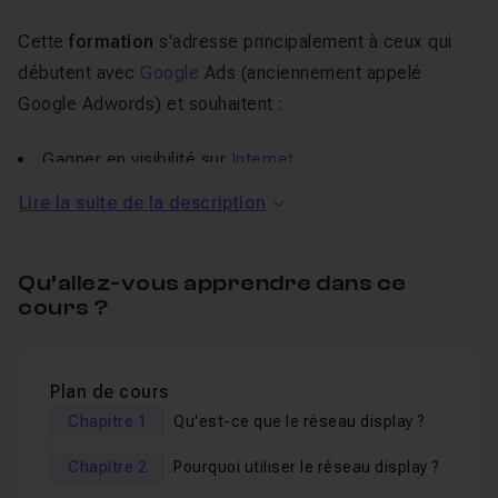
Cette
formation
s'adresse principalement à ceux qui
débutent avec
Google
Ads (anciennement appelé
Google Adwords) et souhaitent :
Gagner en visibilité sur
Internet
,
Créer des campagnes Display rentables,
Lire la suite de la description
Attirer de nouveaux clients,
Se former pour conseiller des entreprises,
Qu’allez-vous apprendre dans ce
Maîtriser un outil essentiel du marketing digital.
cours ?
Au programme de cette
Plan de cours
Chapitre 1
Qu'est-ce que le réseau display ?
formation Google Ads
se lancer
sur
Display
et le
remarketing
Chapitre 2
Pourquoi utiliser le réseau display ?