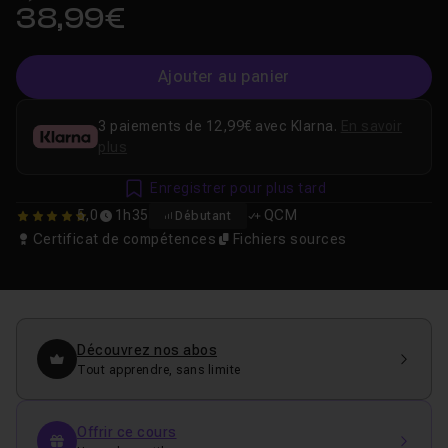
38,99€
Ajouter au panier
3 paiements de 12,99€ avec Klarna.
En savoir
plus
Enregistrer pour plus tard
5,0
1h35
QCM
Débutant
5
Certificat de compétences
Fichiers sources
Découvrez nos abos
Tout apprendre, sans limite
Offrir ce cours