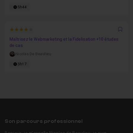
5h44
4
Favo
Maîtrisez le Webmarketing et la Fidelisation +10 études
de cas
Nicolas De Beaulieu
3h17
Son parcours professionnel