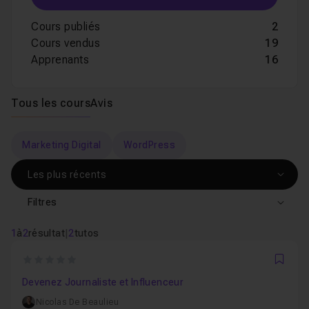
Cours publiés
2
Cours vendus
19
Apprenants
16
Tous les cours
Avis
Marketing Digital
WordPress
Filtres
1
à
2
résultat
|
2
tutos
0
Favo
Devenez Journaliste et Influenceur
Nicolas De Beaulieu