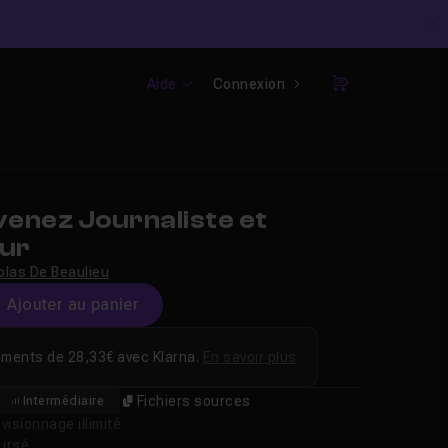
C
Aide
Connexion
Panier
enez Journaliste et
eur
olas De Beaulieu
Ajouter au panier
ements de 28,33€ avec Klarna.
En savoir plus
Fichiers sources
Intermédiaire
isionnage illimité
oursé