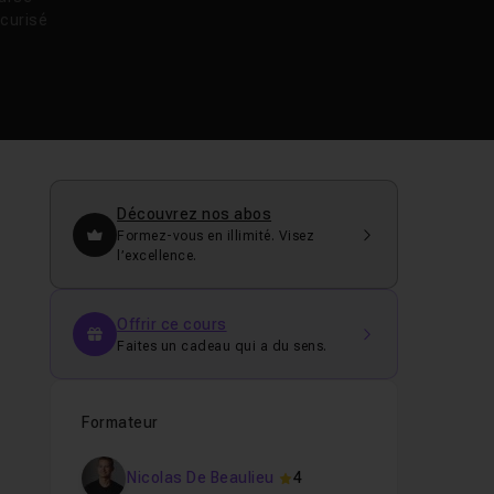
curisé
Découvrez nos abos
Formez-vous en illimité. Visez
l’excellence.
Offrir ce cours
Faites un cadeau qui a du sens.
Formateur
Nicolas De Beaulieu
4