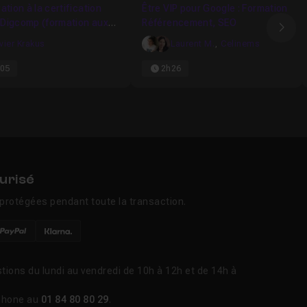
ation à la certification
Être VIP pour Google : Formation
Digcomp (formation aux
Référencement, SEO
Ima
tences numériques de
ivier Krakus
Laurent M.
,
Celinems
05
2h26
urisé
protégées pendant toute la transaction.
tions du lundi au vendredi de 10h à 12h et de 14h à
phone au
01 84 80 80 29
.