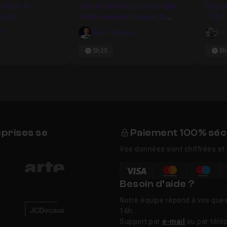
e Web : la
Vise la 1ère Page sur Google -
Prépar
plète
Référencement naturel, la
TOSA 
r répondre à vos éventuelles questions sur ce cours.
formation complète
compé
of
Joan Haegele
Ol
base)
5h25
8h
eprises se
Paiement 100% séc
Vos données sont chiffrées et 
Besoin d’aide ?
Notre équipe répond à vos ques
16h.
Support par
e-mail
ou par télé