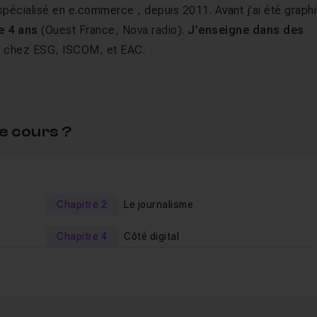
pécialisé en e.commerce , depuis 2011. Avant j’ai été graph
te 4 ans
(Ouest France, Nova radio).
J’enseigne dans des
 chez ESG, ISCOM, et EAC.
tion Journalisme, influenceurs et
e cours ?
our une
durée de visionnage de près de 5h
.
ns les thèmes suivants :
Chapitre 2
Le journalisme
Chapitre 4
Côté digital
hiérarchie,