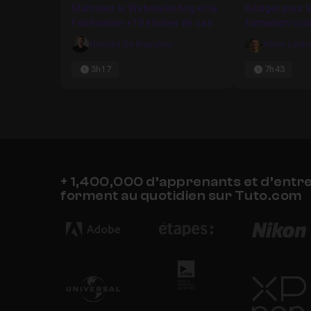
Maîtrisez le Webmarketing et la
Rédiger pour l
métier de journaliste en ligne.
Fidelisation +10 études de cas
formation com
Je reste disponible dans le
salon d'entraide
pou
Nicolas De Beaulieu
Kévin Lenh
3h17
7h43
+ 1,400,000 d’apprenants et d’entr
forment au quotidien sur Tuto.com