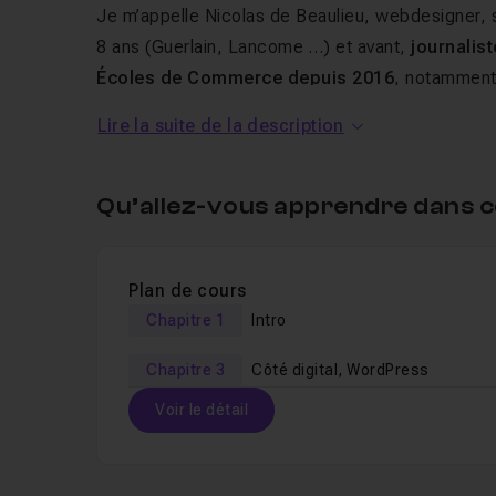
Je m’appelle Nicolas de Beaulieu, webdesigner, s
8 ans (Guerlain, Lancome …) et avant,
journalis
Écoles de Commerce depuis 2016
, notamment
Lire la suite de la description
Au programme de cette forma
rentabilité d'un blog
Qu’allez-vous apprendre dans c
Ce
cours en ligne
est composé de
23 vidéos
p
Tout au long de cette
formation
, nous abordero
Plan de cours
Chapitre 1
Intro
les origines du journalisme,
les grands auteurs,
Chapitre 3
Côté digital, WordPress
les 5W,
Voir le détail
les sources, grille d'analyse,
les style, brèves, interview, reportage, angle, 
Table des matières