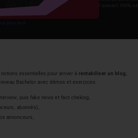
Paiement 100% sé
our plus tard
 notions essentielles pour arriver à
rentabiliser un blog
,
e niveau Bachelor avec démos et exercices.
terview, puis fake news et fact cheking,
onceurs, abonnés),
vos annonceurs,