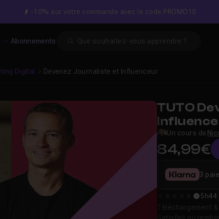
-10% sur votre commande avec le code PROMO10
Search
s
Abonnements
ing Digital
Devenez Journaliste et Influenceur
TUTO Dev
Influenc
Un cours de
Nic
84,99€
3 pai
5h44
0
Téléchargement & v
Satisfait ou remb