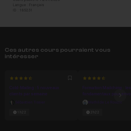
Langue : Français
ID : 185231
Ces autres cours pourraient vous
intéresser
4.1818181818182
4.4285714285714
Favori
Cold-Mailing : 5 nouveaux
Formation Mailchimp : le
clients par semaine
fondamentaux pour envo
Ima
premiers emailings
Sébastien Tissier
Mathilde Le Rouzic
1h22
2h22