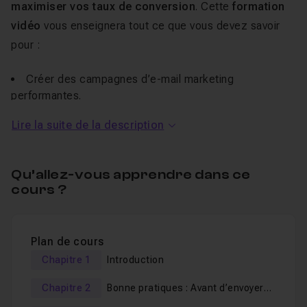
maximiser
vos taux de conversion
. Cette
formation
vidéo
vous enseignera tout ce que vous devez savoir
pour :
Créer des campagnes d’e-mail marketing
performantes.
Atteindre vos objectifs de conversion.
Lire la suite de la description
Nous vous présenterons les meilleures pratiques
éprouvées pour s’assurer que vos e-mails n'arrivent pas
Qu’allez-vous apprendre dans ce
cours ?
en spam.
Nous verrons comment écrire des objets pertinents,
créer des listes de diffusion ciblées et utiliser au mieux
Plan de cours
les rapports pour mesurer l'efficacité de vos
Chapitre 1
Introduction
campagnes.
Chapitre 2
Bonne pratiques : Avant d’envoyer
Pourquoi suivre ce cours ?
un e-mail