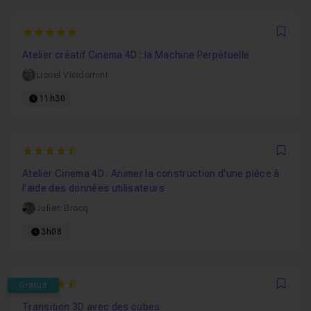
5
Favo
Atelier créatif Cinema 4D : la Machine Perpétuelle
Lionel Vicidomini
11h30
4.8235294117647
Favo
Atelier Cinema 4D : Animer la construction d'une pièce à
l'aide des données utilisateurs
Julien Brocq
3h08
4.8235294117647
Gratuit
Favo
Transition 3D avec des cubes