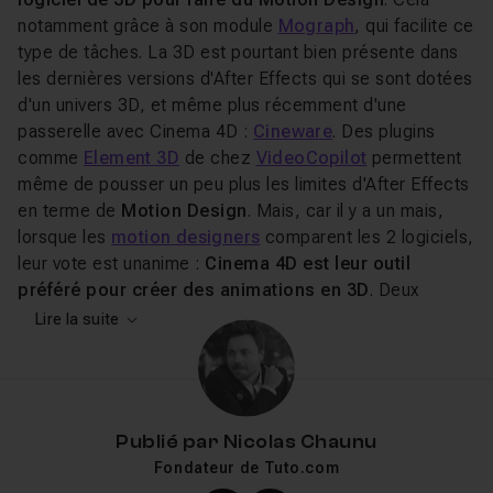
notamment grâce à son module
Mograph
, qui facilite ce
type de tâches. La 3D est pourtant bien présente dans
les dernières versions d'After Effects qui se sont dotées
d'un univers 3D, et même plus récemment d'une
passerelle avec Cinema 4D :
Cineware
. Des plugins
comme
Element 3D
de chez
VideoCopilot
permettent
même de pousser un peu plus les limites d'After Effects
en terme de
Motion Design
. Mais, car il y a un mais,
lorsque les
motion designers
comparent les 2 logiciels,
leur vote est unanime :
Cinema 4D est leur outil
préféré pour créer des animations en 3D
. Deux
raisons sont principalement évoquées : la stabilité et les
Lire la suite
capacités natives évoluées lorsqu'il s'agit de manipuler
de la 3D, notamment des scènes ou objets complexes
(chose qu'After Effects semble encore avoir du mal à
gérer). Quitte à travailler sur un
motion design 3D
,
Publié par
Nicolas Chaunu
autant donc vous lancer dans un soft qui lui est dédié,
Fondateur de Tuto.com
plutôt que de s'arracher les cheveux pendant des