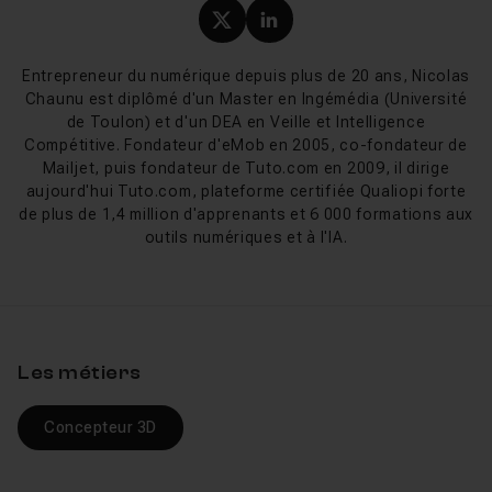
heures à bricoler votre scène.
Profil X (twitter) de Nicol
Profil LinkedIn de Ni
Tuto Motion Design Cinema 4D
Entrepreneur du numérique depuis plus de 20 ans, Nicolas
Chaunu est diplômé d'un Master en Ingémédia (Université
Vous trouverez donc ici des
tuto Motion Design sous
de Toulon) et d'un DEA en Veille et Intelligence
Cinema 4D
qui vous aideront à construire des scènes
Compétitive. Fondateur d'eMob en 2005, co-fondateur de
Mailjet, puis fondateur de Tuto.com en 2009, il dirige
plus complexes. Vous allez ainsi
acquérir de nouvelles
aujourd'hui Tuto.com, plateforme certifiée Qualiopi forte
compétences
et proposer de nouvelles choses à vos
de plus de 1,4 million d'apprenants et 6 000 formations aux
clients. Nous vous recommandons dans un premier
outils numériques et à l'IA.
temps de vous
former à Cinema 4D
, avant de passer à
ces
ateliers motion design
.
Liens utiles
Les métiers
Tutos Cinema 4D gratuits
Concepteur 3D