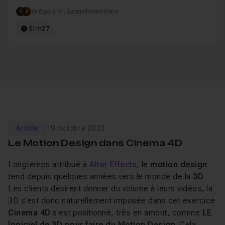
Grégory V.
,
Lesudformations
51m27
Article
19 octobre 2023
Le Motion Design dans Cinema 4D
Longtemps attribué à
After Effects
, le
motion design
tend depuis quelques années vers le monde de la
3D
.
Les clients désirent donner du volume à leurs vidéos, la
3D s'est donc naturellement imposée dans cet exercice.
Cinema 4D
s'est positionné, très en amont, comme
LE
logiciel de 3D pour faire du Motion Design
. Cela