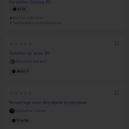
Formation Cinema 4D
412h
Mentor individuel
Certification professionnelle
0
Favo
Solidifier un texte 3D
Sébastien Bellamy
48m17
0
Favo
Reveal logo avec des objets dynamiques
Guillaume Cosson
51m36