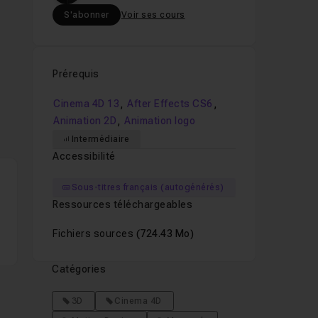
S'abonner
Voir ses cours
Prérequis
,
,
Cinema 4D 13
After Effects CS6
,
Animation 2D
Animation logo
Intermédiaire
Accessibilité
Sous-titres français (autogénérés)
Ressources téléchargeables
Fichiers sources
(724.43 Mo)
Catégories
3D
Cinema 4D