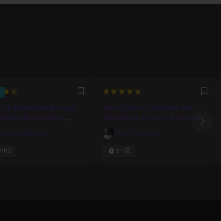
5
Favori
Fav
t : 4 Animations de Logo
After Effects - Réalisez des
sionnelles sur After
animations de logo / Volume 4
Ima
s
vin Mendiboure
Thierry Serveau
m03
1h35