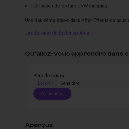
l'utilisation de texture UVW mapping
Une deuxième étape dans After Effects où nous 
Lire la suite de la description
des corrections de couleurs
la technique du "tilt shift"
Qu’allez-vous apprendre dans c
l'ajout de
motion
blur ou flou de bougé
et le rendu final
Plan de cours
Bon tuto !
Leçon 1
Sans titre
Voir le détail
Table des matières
Aperçus