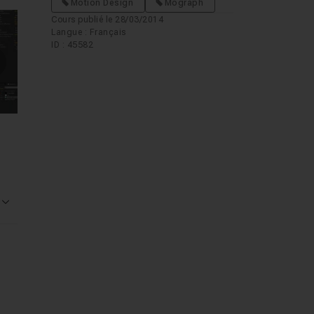
Motion Design
Mograph
Cours publié le 28/03/2014
Langue : Français
ID : 45582
mages suivantes
Voir la réponse