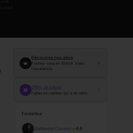
oursé
curisé
Découvrez nos abos
Formez-vous en illimité. Visez
l’excellence.
s
Offrir ce cours
Faites un cadeau qui a du sens.
Formateur
Guillaume Cosson
4,8