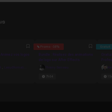
us
5714
4
4.84
Promo -38%
Gratuit
Favori
Favori
: Animez vos logos
Bundle : Réalisez des animations
Gratui
de logo sur After Effects
Profes
Effect
B.
,
Lesudformations
Thierry Serveau
Ke
7h04
15