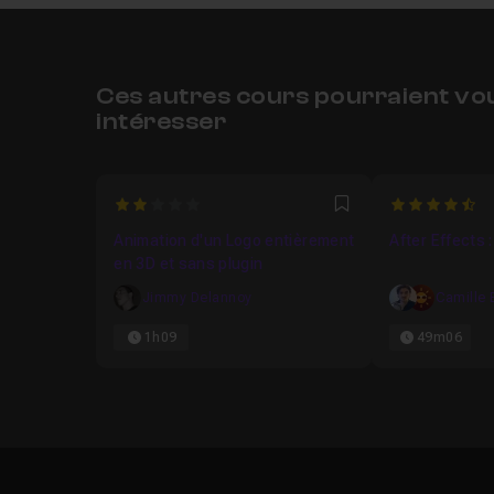
Ces autres cours pourraient vo
intéresser
2
4.928571428
Favori
Animation d'un Logo entièrement
After Effects 
en 3D et sans plugin
Jimmy Delannoy
Camille 
1h09
49m06