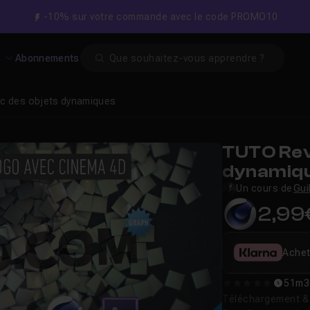
-10% sur votre commande avec le code PROMO10
Search
s
Abonnements
ec des objets dynamiques
TUTO Reve
dynamiq
Un cours de
Gui
2,99
Achet
51m3
0
Téléchargement & v