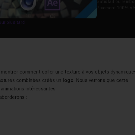
Satisfait ou remb
Paiement 100% sé
our plus tard
us montrer comment coller une texture à vos objets dynamique
s textures combinées créés un
logo
. Nous verrons que cette
 animations intéressantes.
aborderons :