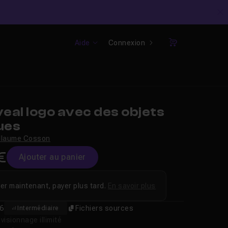
C
Aide
Connexion
Panier
al logo avec des objets
ues
llaume Cosson
€
Ajouter au panier
er maintenant, payer plus tard.
En savoir plus
6
Fichiers sources
Intermédiaire
isionnage illimité