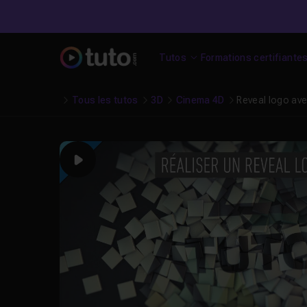
Tutos
Formations certifiante
Tous les tutos
3D
Cinema 4D
Reveal logo av
Play