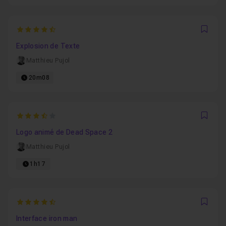
4.3333333333333
Favo
Explosion de Texte
Matthieu Pujol
20m08
3.3333333333333
Favo
Logo animé de Dead Space 2
Matthieu Pujol
1h17
4.625
Favo
Interface iron man