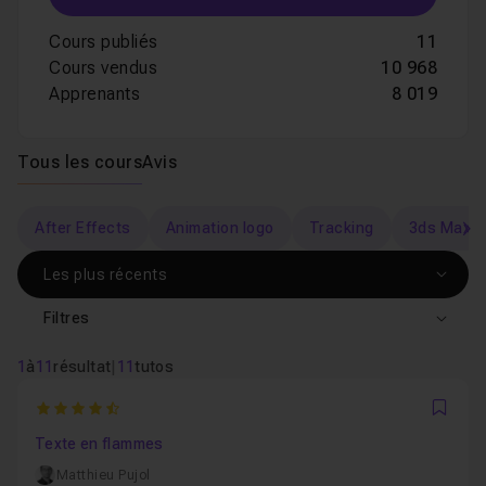
Cours publiés
11
Cours vendus
10 968
Apprenants
8 019
Tous les cours
Avis
After Effects
Animation logo
Tracking
3ds Max
s
Filtres
1
à
11
résultat
|
11
tutos
4.5714285714286
Favo
Texte en flammes
Matthieu Pujol