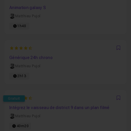
Favo
Animation galaxy S
Matthieu Pujol
1h40
4.4
Favo
Générique 24h chrono
Matthieu Pujol
2h13
4.7272727272727
Gratuit
Favo
Intégrez le vaisseau de district 9 dans un plan filmé
Matthieu Pujol
40m20