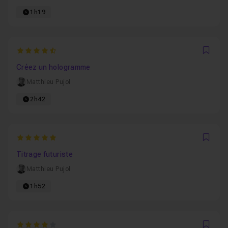
1h19
4.2222222222222
Favo
Créez un hologramme
Matthieu Pujol
2h42
5
Favo
Titrage futuriste
Matthieu Pujol
1h52
4