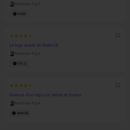
Matthieu Pujol
1h46
4.75
Favo
Le logo animé de Diablo III
Matthieu Pujol
1h13
4.4666666666667
Favo
Gravure d'un logo sur métal en fusion
Matthieu Pujol
44m46