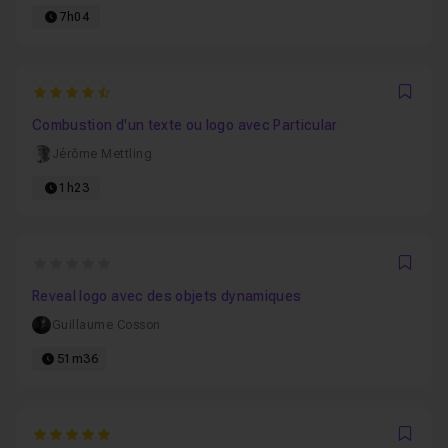
7h04
4.9130434782609
Favo
Combustion d'un texte ou logo avec Particular
Jérôme Mettling
1h23
0
Favo
Reveal logo avec des objets dynamiques
Guillaume Cosson
51m36
5
Favo