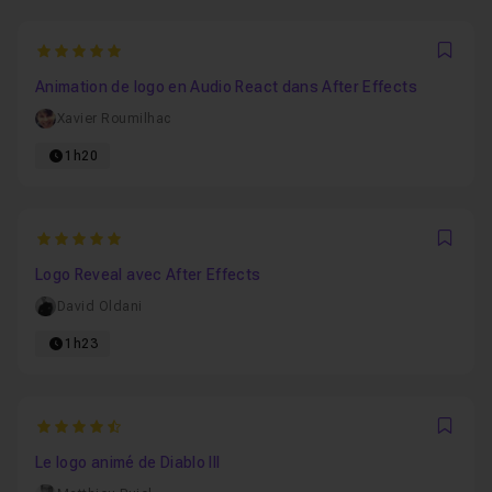
5
Favo
Animation de logo en Audio React dans After Effects
Xavier Roumilhac
1h20
5
Favo
Logo Reveal avec After Effects
David Oldani
1h23
4.75
Favo
Le logo animé de Diablo III