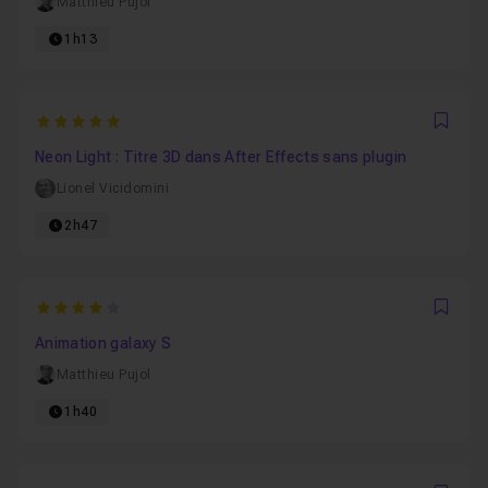
Matthieu Pujol
1h13
5
Favo
Neon Light : Titre 3D dans After Effects sans plugin
Lionel Vicidomini
2h47
4
Favo
Animation galaxy S
Matthieu Pujol
1h40