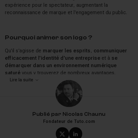
expérience pour le spectateur, augmentant la
reconnaissance de marque et l'engagement du public.
Pourquoi animer son logo ?
Qu'il s'agisse de
marquer les esprits
,
communiquer
efficacement l'identité d'une entreprise
et à
se
démarquer dans un environnement numérique
saturé
vous y trouverez de nombreux avantages.
L'animation apporte une dimension supplémentaire au
Lire la suite
branding, enrichissant l'expérience utilisateur et
favorisant une connexion émotionnelle avec le public.
Des logiciels tels qu'
After Effects
, accompagnés de
ses nombreux plugins
, sont fréquemment utilisés. Ils
Publié par
Nicolas Chaunu
offrent aux designers la flexibilité et les outils
Fondateur de Tuto.com
nécessaires pour animer des logos de manière créative,
en intégrant des effets, des transitions, et des