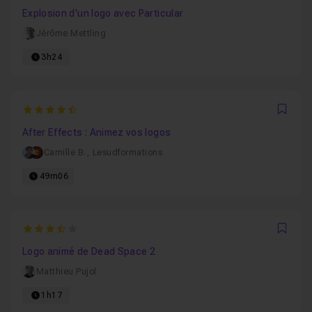
Explosion d'un logo avec Particular
Jérôme Mettling
3h24
4.9285714285714
Favo
After Effects : Animez vos logos
Camille B.
,
Lesudformations
49m06
3.3333333333333
Favo
Logo animé de Dead Space 2
Matthieu Pujol
1h17