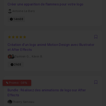
Créer une apparition de flammes pour votre logo
Antoine Le Bars
14m08
5
Favo
Création d'un logo animé Motion Design avec Illustrator
et After Effects
Damien G.
,
Kévin B.
2h08
4
Promo -38%
Favo
Bundle : Réalisez des animations de logo sur After
Effects
Thierry Serveau