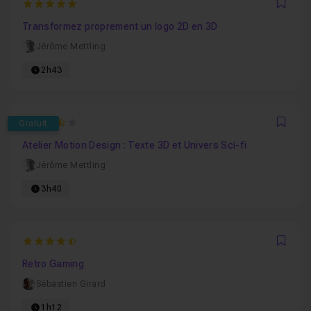
5
Favo
Transformez proprement un logo 2D en 3D
Jérôme Mettling
2h43
3.5
Gratuit
Favo
Atelier Motion Design : Texte 3D et Univers Sci-fi
Jérôme Mettling
3h40
4.5
Favo
Retro Gaming
Sébastien Girard
1h12