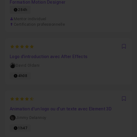
Formation Motion Designer
284h
Mentor individuel
Certification professionnelle
5
Favo
Logo d'introduction avec After Effects
David Oldani
4h08
4.8461538461538
Favo
Animation d'un logo ou d'un texte avec Element 3D
Jimmy Delannoy
1h47