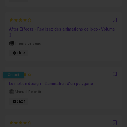
4.6666666666667
Favo
After Effects - Réalisez des animations de logo / Volume
3
Thierry Serveau
1h18
4.6
Gratuit
Favo
Le motion design - L'animation d'un polygone
Manuel Reichör
2h24
4.6666666666667
Favo