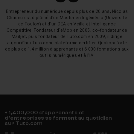
Profil X (twitter) de Nicol
Profil LinkedIn de Ni
mouvements fluides qui captivent et retiennent
l'attention.
Entrepreneur du numérique depuis plus de 20 ans, Nicolas
Chaunu est diplômé d'un Master en Ingémédia (Université
Formations Animation de Logo
de Toulon) et d'un DEA en Veille et Intelligence
Compétitive. Fondateur d'eMob en 2005, co-fondateur de
sur Tuto.com
Mailjet, puis fondateur de Tuto.com en 2009, il dirige
aujourd'hui Tuto.com, plateforme certifiée Qualiopi forte
Tuto.com est votre allié pour
maîtriser l'art de
de plus de 1,4 million d'apprenants et 6 000 formations aux
l'animation de logo
. Nos formations sont
outils numériques et à l'IA.
spécifiquement conçues pour couvrir tous les aspects
de cette compétence essentielle, de la conception
initiale au rendu final, en utilisant Adobe After Effects et
ses plugins. Que vous soyez un graphiste souhaitant
élargir votre gamme de services, ou un entrepreneur
cherchant à dynamiser votre marque, nos cours vous
fourniront les compétences et les connaissances
nécessaires pour créer des animations de logo
+ 1,400,000 d’apprenants et
d’entreprises se forment au quotidien
professionnelles. Apprenez des techniques de pointe et
sur Tuto.com
des astuces créatives auprès d'experts reconnus dans