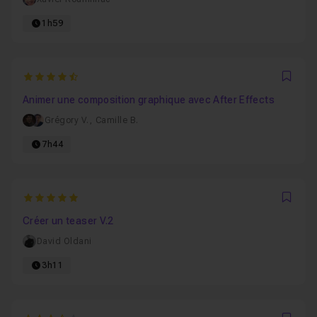
1h59
4.9
Favo
Animer une composition graphique avec After Effects
Grégory V.
,
Camille B.
7h44
5
Favo
Créer un teaser V.2
David Oldani
3h11