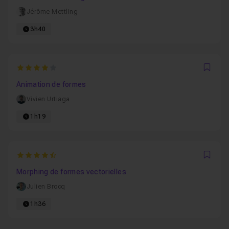
Jérôme Mettling
3h40
4
Favo
Animation de formes
Vivien Urtiaga
1h19
4.75
Favo
Morphing de formes vectorielles
Julien Brocq
1h36