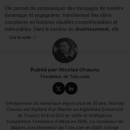
Elle permet de communiquer des messages de manière
dynamique et engageante, transformant des idées
complexes en histoires visuelles compréhensibles et
mémorables. Dans le secteur du
divertissement
, elle
crée des univers captivants pour
films
,
séries
Lire la suite
télévisées
et
jeux vidéo
. En
publicité
, elle attire
l'attention sur des produits et des services avec
originalité. Dans le domaine
éducatif
, elle simplifie
l'apprentissage en rendant l'information plus accessible.
Publié par
Nicolas Chaunu
Elle est également un outil précieux dans la narration
Fondateur de Tuto.com
d'histoires, permettant aux créateurs de transmettre
émotions et messages de manière unique.
Profil X (twitter) de Nicol
Profil LinkedIn de Ni
Tuto Animation 2D sur Tuto.com
Entrepreneur du numérique depuis plus de 20 ans, Nicolas
Chaunu est diplômé d'un Master en Ingémédia (Université
Sur Tuto.com, nous proposons une gamme étendue de
de Toulon) et d'un DEA en Veille et Intelligence
formations en animation 2D
, conçues pour s'adapter à
Compétitive. Fondateur d'eMob en 2005, co-fondateur de
tous les niveaux, des débutants curieux aux
Mailjet, puis fondateur de Tuto.com en 2009, il dirige