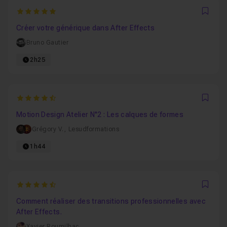
5
Favo
Créer votre générique dans After Effects
Bruno Gautier
2h25
4.7777777777778
Favo
Motion Design Atelier N°2 : Les calques de formes
Grégory V.
,
Lesudformations
1h44
4.8888888888889
Favo
Comment réaliser des transitions professionnelles avec
After Effects.
Xavier Roumilhac