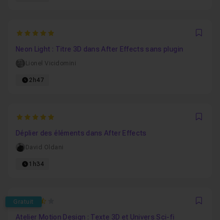
5
Favo
Neon Light : Titre 3D dans After Effects sans plugin
Lionel Vicidomini
2h47
5
Favo
Déplier des éléments dans After Effects
David Oldani
1h34
3.5
Gratuit
Favo
Atelier Motion Design : Texte 3D et Univers Sci-fi