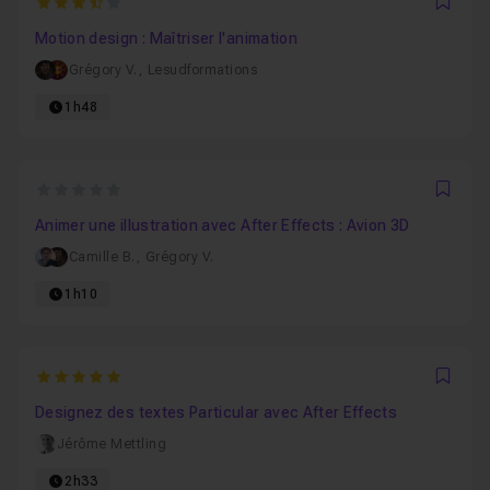
3.952380952381
Favo
Motion design : Maîtriser l'animation
Grégory V.
,
Lesudformations
1h48
0
Favo
Animer une illustration avec After Effects : Avion 3D
Camille B.
,
Grégory V.
1h10
5
Favo
Designez des textes Particular avec After Effects
Jérôme Mettling
2h33