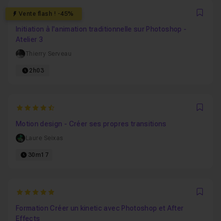
0
Vente flash ! -45%
Favo
Initiation à l'animation traditionnelle sur Photoshop -
Atelier 3
Thierry Serveau
2h03
4.7142857142857
Favo
Motion design - Créer ses propres transitions
Laure Seixas
30m17
5
Favo
Formation Créer un kinetic avec Photoshop et After
Effects