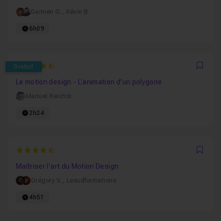
Damien G.
,
Kévin B.
6h09
4.6
Gratuit
Favo
Le motion design - L'animation d'un polygone
Manuel Reichör
2h24
4.6
Favo
Maîtriser l'art du Motion Design
Grégory V.
,
Lesudformations
4h51