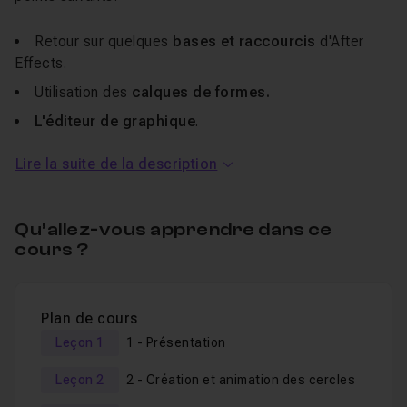
Retour sur quelques
bases et raccourcis
d'After
Effects.
Utilisation des
calques de formes.
L'éditeur de graphique
.
Lissage de
vitesse et animation.
Lire la suite de la description
Caches Alpha
et
mode de
fusion
.
Notions de base sur la
typo.
Qu’allez-vous apprendre dans ce
Et plein d'autres choses encore...
cours ?
Les fichiers sources et le projet
After Effects CS6
sont
fournis avec cette formation. Bien que chaque étape soit
Plan de cours
détaillée et les notions de base rappelées, je vous
Leçon 1
1 - Présentation
recommande de connaître un minimum l'interface et les
Leçon 2
2 - Création et animation des cercles
bases du logiciel.