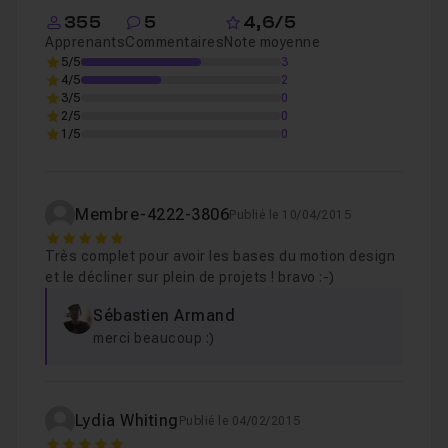
355
5
4,6/5
Apprenants
Commentaires
Note moyenne
5/5
3
3 - La croix centrale
10m
Leçon 3
4/5
2
3/5
0
2/5
0
1/5
0
4 - La bannière
13m50
Leçon 4
5 - Animation du texte
16m14
Leçon 5
Membre-4222-3806
Publié le 10/04/2015
5
Très complet pour avoir les bases du motion design
et le décliner sur plein de projets ! bravo :-)
6 - Lettres autour de la croix
12m53
Leçon 6
Sébastien Armand
merci beaucoup :)
7 - Détails et masque
09m10
Leçon 7
Lydia Whiting
8 - Finalisations
16m36
Publié le 04/02/2015
Leçon 8
5