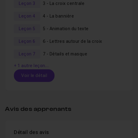
Très bon tuto à tous.
Leçon 3
3 - La croix centrale
Leçon 4
4 - La bannière
Leçon 5
5 - Animation du texte
Leçon 6
6 - Lettres autour de la croix
Leçon 7
7 - Détails et masque
+ 1 autre leçon…
Voir le détail
Table des matières
Avis des apprenants
1 - Présentation
02m11
Leçon 1
Détail des avis
2 - Création et animation des cercles
14m5
Leçon 2