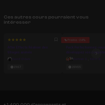
Ces autres cours pourraient vous
intéresser
5
5
Promo -24%
Favori
After Effects Réaliser des
Pack Perfectionnez-vous
titrages animés
développez vos compét
Ima
en Motion Design
David Oldani
Damien G.
,
Kévin B.
2h57
20h55
+ 1,400,000 d’apprenants et