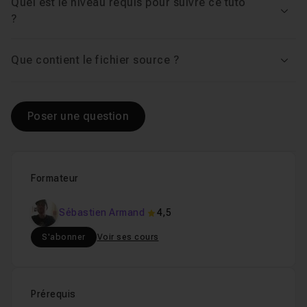
Quel est le niveau requis pour suivre ce tuto
Voir
?
Que contient le fichier source ?
Voir
Poser une question
Formateur
Sébastien Armand
4,5
S'abonner
Voir ses cours
Prérequis