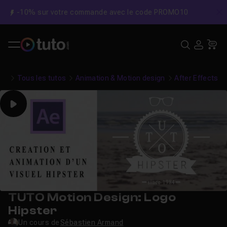
-10% sur votre commande avec le code PROMO10
C
Recher
USE
Pa
Tous les tutos
Animation & Motion design
After Effects
Play
TUTO Motion Design: Logo
Hipster
Un cours de
Sébastien Armand