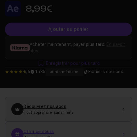
8,99€
Ajouter au panier
Acheter maintenant, payer plus tard.
En savoir
plus
Enregistrer pour plus tard
4,6
1h35
Fichiers sources
Intermédiaire
4.6
Découvrez nos abos
Tout apprendre, sans limite
Offrir ce cours