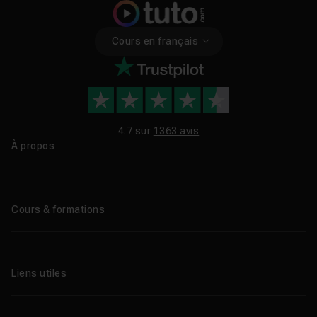
Cours en français
4.7 sur
1363 avis
À propos
Qui sommes-nous ?
Le blog
Cours & formations
Tous les tutos
Formations éligibles CPF
Liens utiles
Formations certifiantes
Formations IA
Entreprises