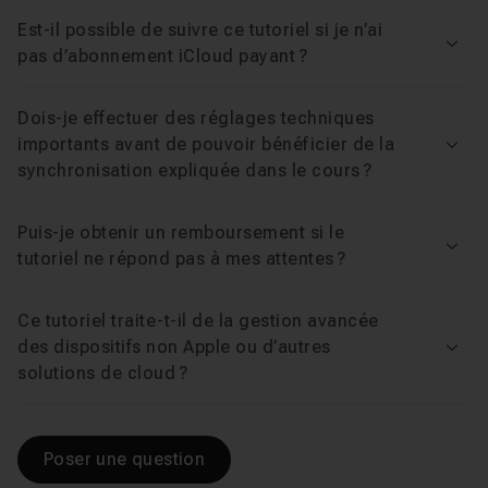
perdus, plus de transferts laborieux : juste vos appareils
Est-il possible de suivre ce tutoriel si je n’ai
qui travaillent enfin ensemble.
Voir
pas d’abonnement iCloud payant ?
Dois-je effectuer des réglages techniques
importants avant de pouvoir bénéficier de la
Voir
synchronisation expliquée dans le cours ?
Puis-je obtenir un remboursement si le
Voir
tutoriel ne répond pas à mes attentes ?
Ce tutoriel traite-t-il de la gestion avancée
des dispositifs non Apple ou d’autres
Voir
solutions de cloud ?
Poser une question