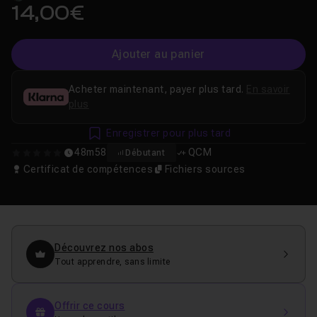
14,00€
Ajouter au panier
Acheter maintenant, payer plus tard.
En savoir
plus
Enregistrer pour plus tard
48m58
QCM
Débutant
0
Certificat de compétences
Fichiers sources
Découvrez nos abos
Tout apprendre, sans limite
Offrir ce cours