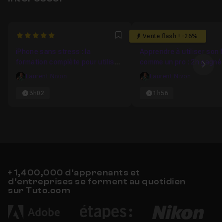
5
0
Vente flash ! -26%
Favori
iPhone sans stress : la
Apprendre à utiliser son
formation complète pour utiliser
comme un pro : 2h gagné
Ima
votre iPhone en toute sérénité
semaine
Laurent Nivon
Laurent Nivon
après 60 ans
3h02
1h56
+ 1,400,000 d’apprenants et
d’entreprises se forment au quotidien
sur Tuto.com