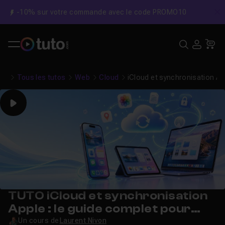
-10% sur votre commande avec le code PROMO10
C
Recher
USE
Pa
Tous les tutos
Web
Cloud
iCloud et synchronisation App
Play
TUTO iCloud et synchronisation
Apple : le guide complet pour
maîtriser iPhone, iPad et Mac
Un cours de
Laurent Nivon