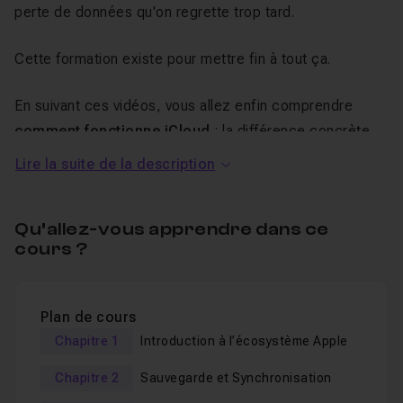
perte de données qu'on regrette trop tard.
Cette formation existe pour mettre fin à tout ça.
En suivant ces vidéos, vous allez enfin comprendre
comment fonctionne iCloud
: la différence concrète
entre une sauvegarde et une synchronisation, où sont
Lire la suite de la description
réellement rangés vos fichiers, et comment éviter de
saturer votre stockage. Vous apprendrez à
Qu’allez-vous apprendre dans ce
synchroniser correctement vos appareils Apple
, à
cours ?
sécuriser vos données, et à exploiter les fonctions qui
font gagner un temps fou au quotidien : AirDrop pour
partager sans connexion Internet, Handoff et le presse-
Plan de cours
papier universel pour passer de l'iPhone au Mac en un
Chapitre 1
Introduction à l’écosystème Apple
geste, le trousseau iCloud pour ne plus jamais chercher
Chapitre 2
Sauvegarde et Synchronisation
un mot de passe, la fonction Localiser pour retrouver un