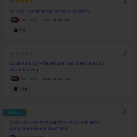
4.8841201716738
Favo
Le logo : la démarche créative complète
Camille B.
,
Lesudformations
1h41
1
Favo
Cours Le Logo - Développer ses idées avec un
brainstorming
Camille B.
,
Lesudformations
1h10
4.8571428571429
Gratuit
Favo
Créer un Logo typographique avec une grille
personnalisée sur Illustrator