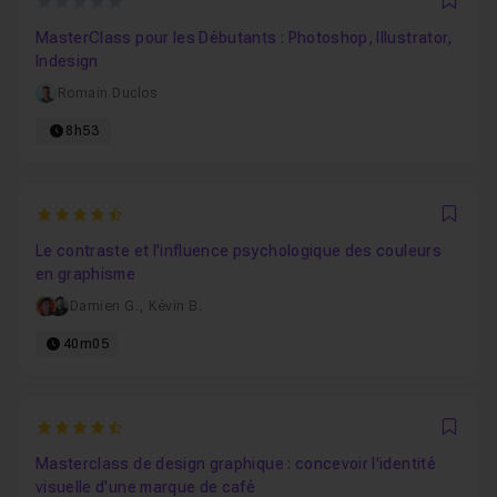
0
Favo
MasterClass pour les Débutants : Photoshop, Illustrator,
Indesign
Romain Duclos
8h53
4.8514851485149
Favo
Le contraste et l'influence psychologique des couleurs
en graphisme
Damien G.
,
Kévin B.
40m05
4.7692307692308
Favo
Masterclass de design graphique : concevoir l'identité
visuelle d'une marque de café