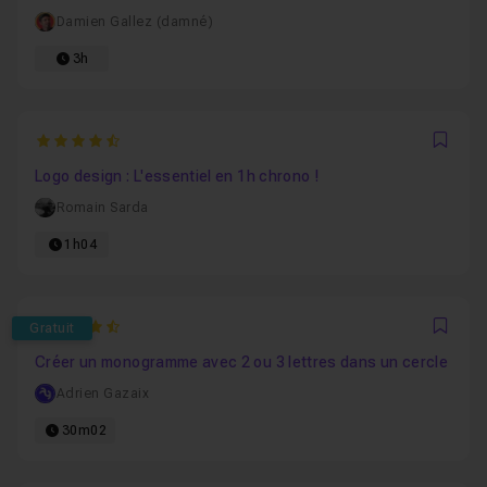
Damien Gallez (damné)
3h
4.5
Favo
Logo design : L'essentiel en 1h chrono !
Romain Sarda
1h04
4.8
Gratuit
Favo
Créer un monogramme avec 2 ou 3 lettres dans un cercle
Adrien Gazaix
30m02