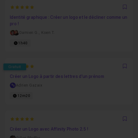
5
Favo
Identité graphique : Créer un logo et le décliner comme un
pro !
Damien G.
,
Koen T.
1h40
5
Gratuit
Favo
Créer un Logo à partir des lettres d'un prénom
Adrien Gazaix
12m20
5
Favo
Créer un Logo avec Affinity Photo 2.5 !