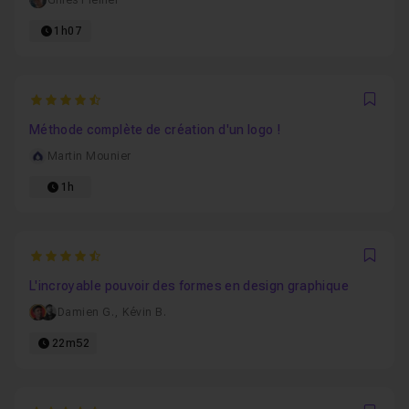
Gilles Pfeiffer
1h07
4.7142857142857
Favo
Méthode complète de création d'un logo !
Martin Mounier
1h
4.9333333333333
Favo
L'incroyable pouvoir des formes en design graphique
Damien G.
,
Kévin B.
22m52