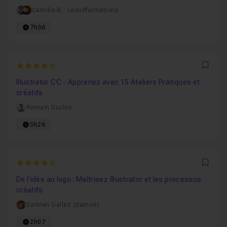
Camille B.
,
Lesudformations
7h36
4.7878787878788
Favo
Illustrator CC - Apprenez avec 15 Ateliers Pratiques et
créatifs
Romain Duclos
5h26
4.7857142857143
Favo
De l’idée au logo : Maîtrisez Illustrator et les processus
créatifs
Damien Gallez (damné)
2h07