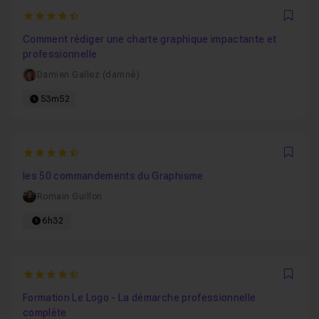
4.9615384615385
Favo
Comment rédiger une charte graphique impactante et
professionnelle
Damien Gallez (damné)
53m52
4.4
Favo
les 50 commandements du Graphisme
Romain Guillon
6h32
4.8571428571429
Favo
Formation Le Logo - La démarche professionnelle
complète