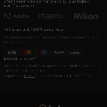
Pour ce faire, des logiciels comme
Adobe
Illustrator
,
d’entreprises se forment au quotidien
sur Tuto.com
Photoshop
,
Affinity Designer
ou encore
Inkscape
sont
couramment utilisés.
Les styles de logos
Paiement 100% sécurisé
Il existe plusieurs styles, chacun ayant ses propres
Vos données sont chiffrées et protégées pendant toute la
avantages :
transaction.
Typographiques
: Utilisation de polices de
caractères uniques.
Besoin d’aide ?
Pictographiques
: Utilisation d'icônes ou de
Notre équipe répond à vos questions du lundi au vendredi de
symboles.
10h à 12h et de 14h à 16h.
Combinés
: Combinaison de texte et de symboles.
Support par
e-mail
ou par téléphone au
01 84 80 80 29
.
Abstraits
: Utilisation de formes géométriques ou
d'illustrations abstraites.
Nos tutos création de logos