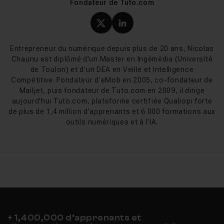
Fondateur de Tuto.com
cherchant à établir une identité visuelle distincte.
Profil X (twitter) de Nicol
Profil LinkedIn de Ni
Le prix
Entrepreneur du numérique depuis plus de 20 ans, Nicolas
Le coût peut
varier considérablement en fonction de
Chaunu est diplômé d'un Master en Ingémédia (Université
la complexité du design, de l'expérience du
de Toulon) et d'un DEA en Veille et Intelligence
designer et des besoins spécifiques de l'entreprise
Compétitive. Fondateur d'eMob en 2005, co-fondateur de
.
Mailjet, puis fondateur de Tuto.com en 2009, il dirige
Il existe des options allant des services abordables en
aujourd'hui Tuto.com, plateforme certifiée Qualiopi forte
ligne aux agences de design haut de gamme.
de plus de 1,4 million d'apprenants et 6 000 formations aux
outils numériques et à l'IA.
Les éléments clés d'un bon logo
L'importance du design
Le design d'un logo doit être simple, unique et pertinent.
Il doit capter l'essence de la marque et être facilement
reconnaissable. Les éléments de design incluent la
typographie, les couleurs, les formes et les images.
+ 1,400,000 d’apprenants et