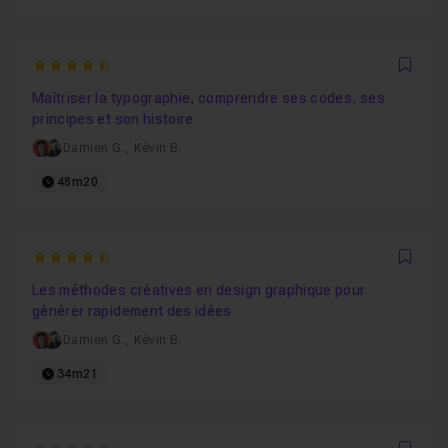
4.7625
Favo
Maîtriser la typographie, comprendre ses codes, ses
principes et son histoire
Damien G.
,
Kévin B.
48m20
4.7209302325581
Favo
Les méthodes créatives en design graphique pour
générer rapidement des idées
Damien G.
,
Kévin B.
34m21