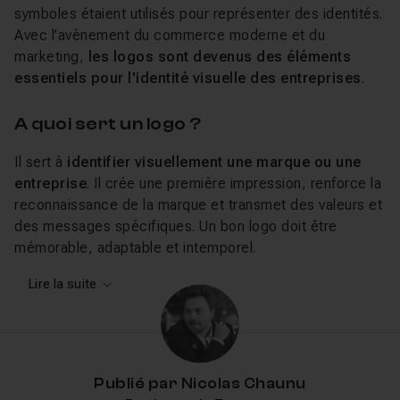
symboles étaient utilisés pour représenter des identités.
Avec l'avènement du commerce moderne et du
marketing,
les logos sont devenus des éléments
essentiels pour l'identité visuelle des entreprises
.
A quoi sert un logo ?
Il sert à
identifier visuellement une marque ou une
entreprise
. Il crée une première impression, renforce la
reconnaissance de la marque et transmet des valeurs et
des messages spécifiques. Un bon logo doit être
mémorable, adaptable et intemporel.
Lire la suite
Pour quel public ?
Les logos sont indispensables pour toute
entreprise
,
qu'elle soit petite, moyenne ou grande. Ils sont
également essentiels pour les
entrepreneurs
, les
Publié par
Nicolas Chaunu
organisations à but non lucratif
et toute entité