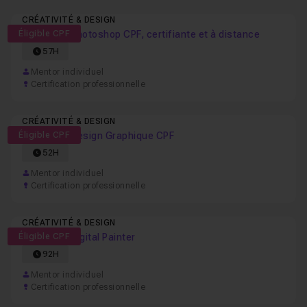
CRÉATIVITÉ & DESIGN
Éligible CPF
Formation Photoshop CPF, certifiante et à distance
57H
Mentor individuel
Certification professionnelle
CRÉATIVITÉ & DESIGN
Éligible CPF
Formation Design Graphique CPF
52H
Mentor individuel
Certification professionnelle
CRÉATIVITÉ & DESIGN
Éligible CPF
Formation Digital Painter
92H
Mentor individuel
Certification professionnelle