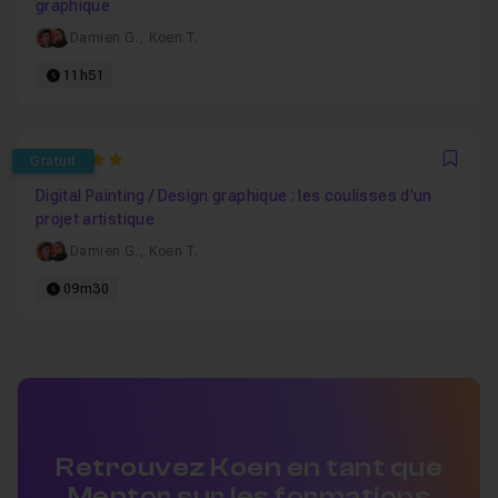
graphique
Damien G.
,
Koen T.
11h51
5
Gratuit
Favo
Digital Painting / Design graphique : les coulisses d'un
projet artistique
Damien G.
,
Koen T.
09m30
Retrouvez Koen en tant que
Mentor sur les formations