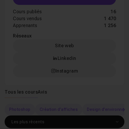
Cours publiés
16
Cours vendus
1 470
Apprenants
1 256
Réseaux
Site web
Linkedin
Instagram
Tous les cours
Avis
Photoshop
Création d'affiches
Design d'environnem
s