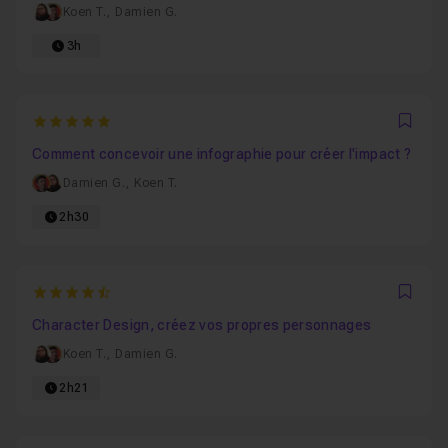
Koen T.
,
Damien G.
3h
5
Favo
Comment concevoir une infographie pour créer l'impact ?
Damien G.
,
Koen T.
2h30
4.8571428571429
Favo
Character Design, créez vos propres personnages
Koen T.
,
Damien G.
2h21