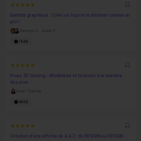
5
Favo
Identité graphique : Créer un logo et le décliner comme un
pro !
Damien G.
,
Koen T.
1h40
5
Favo
Props 3D Gaming - Modélisez et texturez à la manière
des pros
Koen Thorrée
4h55
5
Favo
Création d'une affiche de A à Z : du DESSIN au DESIGN