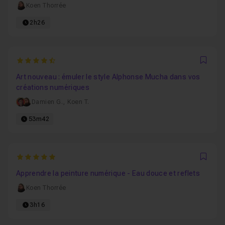
Koen Thorrée
2h26
4.75
Favo
Art nouveau : émuler le style Alphonse Mucha dans vos
créations numériques
Damien G.
,
Koen T.
53m42
5
Favo
Apprendre la peinture numérique - Eau douce et reflets
Koen Thorrée
3h16