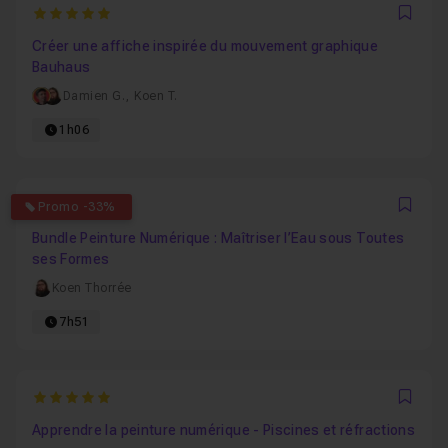
5
Favo
Créer une affiche inspirée du mouvement graphique
Bauhaus
Damien G.
,
Koen T.
1h06
0
Promo -33%
Favo
Bundle Peinture Numérique : Maîtriser l’Eau sous Toutes
ses Formes
Koen Thorrée
7h51
5
Favo
Apprendre la peinture numérique - Piscines et réfractions