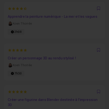
4.375
Favo
Apprendre la peinture numérique - La mer et les vagues
Koen Thorrée
2h08
5
Favo
Créer un personnage 3D au rendu stylisé !
Koen Thorrée
7h30
5
Favo
Créer une figurine dans Blender destinée à l'impression
3D