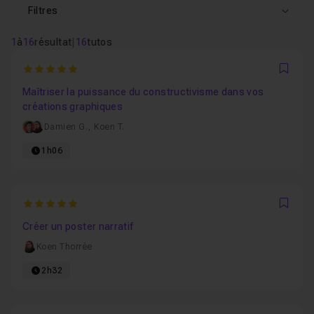
Filtres
1
à
16
résultat
|
16
tutos
5
Favo
Maîtriser la puissance du constructivisme dans vos
créations graphiques
Damien G.
,
Koen T.
1h06
5
Favo
Créer un poster narratif
Koen Thorrée
2h32