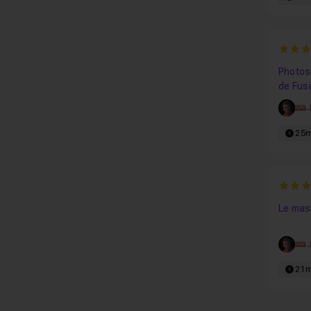
4.888
Photos
de Fus
25
4.5
Le mas
21