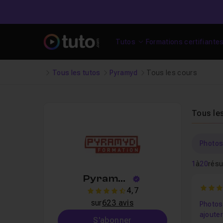
Tutos
Formations certifiante
Tous les tutos
Pyramyd
Tous les cours
Tous le
Photo
1
à
20
résu
Pyramyd
5
4,7
4.7
sur
623 avis
Photos
ajouter
S'abonner