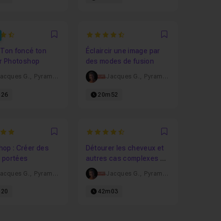
3333333333
4.9
Favori
Favori
 Ton foncé ton
Éclaircir une image par
ur Photoshop
des modes de fusion
acques G.
,
Pyramyd
Jacques G.
,
Pyramyd
26
20m52
4.8260869565217
Favori
Favori
hop : Créer des
Détourer les cheveux et
 portées
autres cas complexes de
détourage
acques G.
,
Pyramyd
Jacques G.
,
Pyramyd
20
42m03