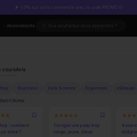
-10% sur votre commande avec le code PROMO10
Search
s
Abonnements
s cours
Avis
shop
Illustrator
Data Science
Ergonomie
InDesign
ltat
|
43
tutos
4.6666666666667
5
Favori
Favori
hop : comment
Corriger une peau trop
4 exerc
 un arbre ?
rouge, jaune, bleue
intégre