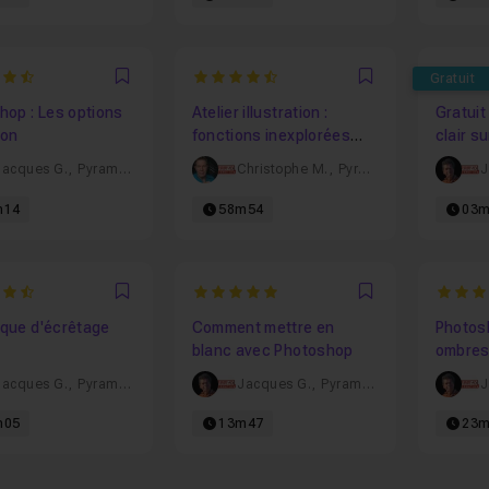
8888888889
4.6666666666667
4.708
Gratuit
Favori
Favori
hop : Les options
Atelier illustration :
Gratuit
ion
fonctions inexplorées
clair s
d'Illustrator
Jacques G.
,
Pyramyd
Christophe M.
,
Pyramyd
J
m14
58m54
03m
5
5
Favori
Favori
que d'écrêtage
Comment mettre en
Photos
blanc avec Photoshop
ombres
Jacques G.
,
Pyramyd
Jacques G.
,
Pyramyd
J
m05
13m47
23m