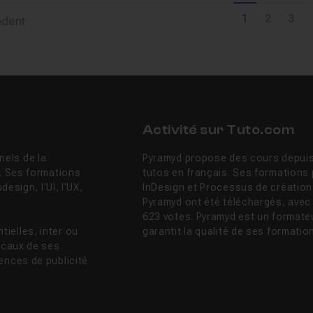
1
2
3
édent
Activité sur Tuto.com
els de la
Pyramyd propose des cours depuis 
n. Ses formations
tutos en français. Ses formations 
design, l'UI, l'UX,
InDesign et Processus de création .
Pyramyd ont été téléchargés, avec
623 votes. Pyramyd est un formateu
ielles, inter ou
garantit la qualité de ses formatio
locaux de ses
ences de publicité