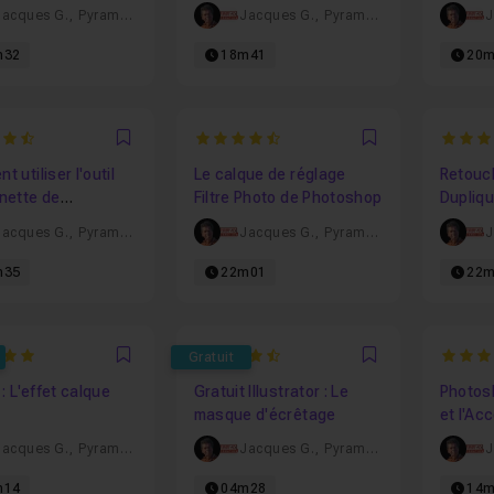
arrond
Jacques G.
,
Pyramyd
Jacques G.
,
Pyramyd
J
m32
18m41
20m
4.6666666666667
4.857
Favori
Favori
 utiliser l'outil
Le calque de réglage
Retouc
nette de
Filtre Photo de Photoshop
Dupliqu
hop ?
Jacques G.
,
Pyramyd
Jacques G.
,
Pyramyd
J
m35
22m01
22m
4.5454545454545
4.571
Gratuit
Favori
Favori
 : L'effet calque
Gratuit Illustrator : Le
Photosh
masque d'écrêtage
et l'Ac
Jacques G.
,
Pyramyd
Jacques G.
,
Pyramyd
J
m14
04m28
14m