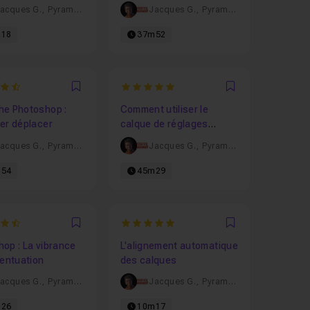
is dans Photoshop
acques G.
,
Pyramyd
Jacques G.
,
Pyramyd
18
37m52
1428571429
5
Favori
Favori
he Photoshop :
Comment utiliser le
er déplacer
calque de réglages
Niveaux dans Photoshop
acques G.
,
Pyramyd
Jacques G.
,
Pyramyd
?
54
45m29
4285714286
5
Favori
Favori
op : La vibrance
L'alignement automatique
centuation
des calques
acques G.
,
Pyramyd
Jacques G.
,
Pyramyd
26
10m17