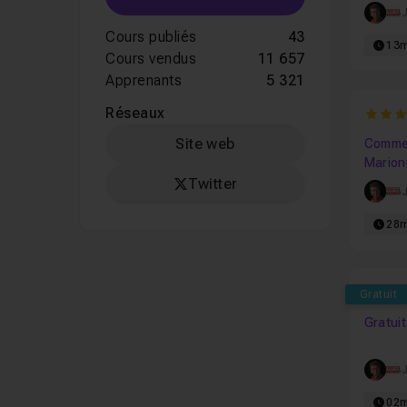
Cours publiés
43
13
Cours vendus
11 657
Apprenants
5 321
Réseaux
4.5
Site web
Comment
Marion
Photos
Twitter
28
5
Gratuit
Gratuit
02