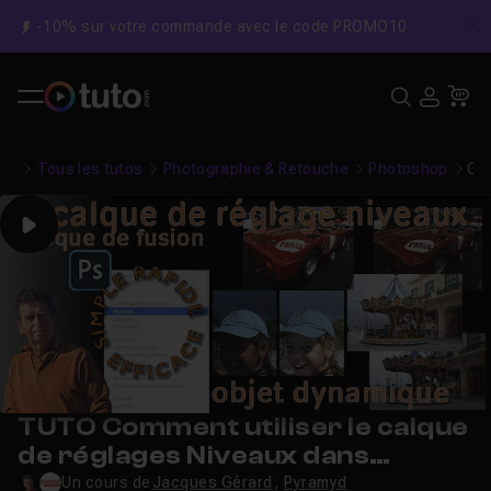
-10% sur votre commande avec le code PROMO10
C
Recher
USE
Pa
Tous les tutos
Photographie & Retouche
Photoshop
Com
Play
TUTO Comment utiliser le calque
de réglages Niveaux dans
Photoshop ?
Un cours de
Jacques Gérard
,
Pyramyd