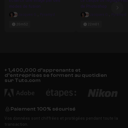
Éclaircir une image par des
Le calque de réglage Filt
modes de fusion
de Photoshop
Ima
Jacques G.
,
Pyramyd
Jacques G.
,
Pyramyd
20m52
22m01
+ 1,400,000 d’apprenants et
d’entreprises se forment au quotidien
sur Tuto.com
Paiement 100% sécurisé
Vos données sont chiffrées et protégées pendant toute la
transaction.