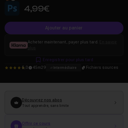
4,99€
Ajouter au panier
Acheter maintenant, payer plus tard.
En savoir
plus
Enregistrer pour plus tard
5,0
45m29
Fichiers sources
Intermédiaire
5
Découvrez nos abos
Tout apprendre, sans limite
Offrir ce cours