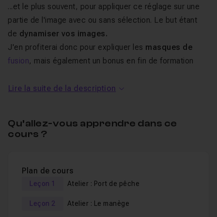
...et le plus souvent, pour appliquer ce réglage sur une
partie de l'image avec ou sans sélection. Le but étant
de
dynamiser vos images.
J'en profiterai donc pour expliquer les
masques de
fusion
, mais également un bonus en fin de formation
sans passer par le calque de réglage, mais par l'
objet
dynamique.
Lire la suite de la description
Un cours en ligne destiné à tous les niveaux.
Qu’allez-vous apprendre dans ce
cours ?
Je montre aussi les raccourcis importants pour vous
faire gagner du temps.
Je reste disponible dans le
salon d'entraide
pour
Plan de cours
répondre à vos éventuelles questions sur ce cours.
Leçon 1
Atelier : Port de pêche
Leçon 2
Atelier : Le manège