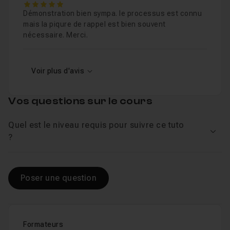
5
Démonstration bien sympa. le processus est connu
Atelier : Casquette abeille
06m27
mais la piqure de rappel est bien souvent
Leçon 9
nécessaire. Merci.
Atelier : Statue
05m33
Leçon 10
Voir plus d'avis
Atelier : Chalet
06m06
Leçon 11
Vos questions sur le cours
Quel est le niveau requis pour suivre ce tuto
Bonus : Objet dynamique
46s
Leçon 12
Voir
?
Poser une question
Formateurs