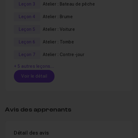
Leçon 3
Atelier : Bateau de pêche
Leçon 4
Atelier : Brume
Leçon 5
Atelier : Voiture
Leçon 6
Atelier : Tombe
Leçon 7
Atelier : Contre-jour
+ 5 autres leçons…
Voir le détail
Table des matières
Avis des apprenants
Atelier : Port de pêche
03m01
Leçon 1
Détail des avis
Atelier : Le manège
02m52