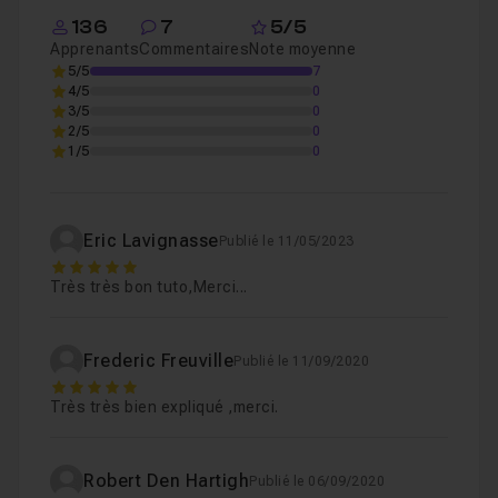
Leçon 2
136
7
5/5
Apprenants
Commentaires
Note moyenne
5/5
7
Atelier : Bateau de pêche
05m36
Leçon 3
4/5
0
3/5
0
2/5
0
1/5
0
Atelier : Brume
01m33
Leçon 4
Atelier : Voiture
04m39
Leçon 5
Eric Lavignasse
Publié le 11/05/2023
5
Très très bon tuto,Merci...
Atelier : Tombe
02m31
Leçon 6
Frederic Freuville
Publié le 11/09/2020
5
Atelier : Contre-jour
03m57
Leçon 7
Très très bien expliqué ,merci.
Atelier : Femme
02m28
Leçon 8
Robert Den Hartigh
Publié le 06/09/2020