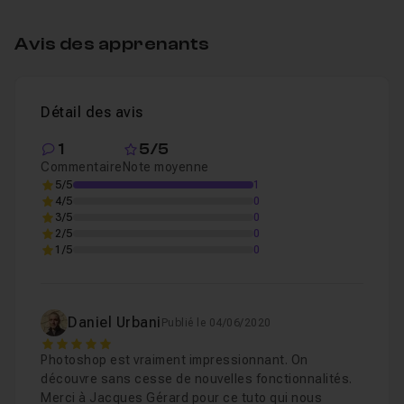
Avis des apprenants
Chapitre 1 : S'adapter à une forme irrégulière
09m21
Détail des avis
Suivre, s'adapter à une forme, option de fusion
Leçon 1
1
5/5
Commentaire
Note moyenne
Chapitre 2 : 2 autres exemples
08m35
5/5
1
4/5
0
3/5
0
2/5
0
1/5
0
Daniel Urbani
Publié le 04/06/2020
5
Photoshop est vraiment impressionnant. On
découvre sans cesse de nouvelles fonctionnalités.
Merci à Jacques Gérard pour ce tuto qui nous