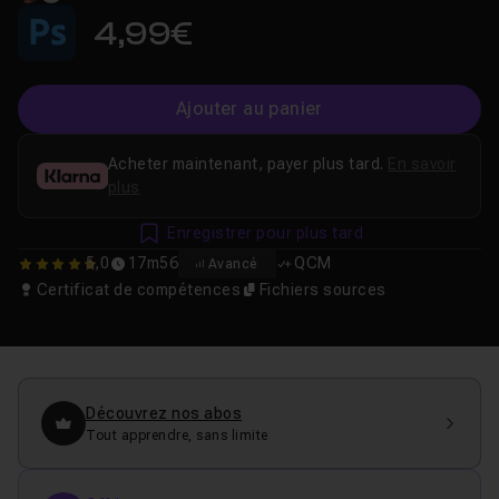
4,99€
Ajouter au panier
Acheter maintenant, payer plus tard.
En savoir
plus
Enregistrer pour plus tard
5,0
17m56
QCM
Avancé
5
Certificat de compétences
Fichiers sources
Découvrez nos abos
Tout apprendre, sans limite