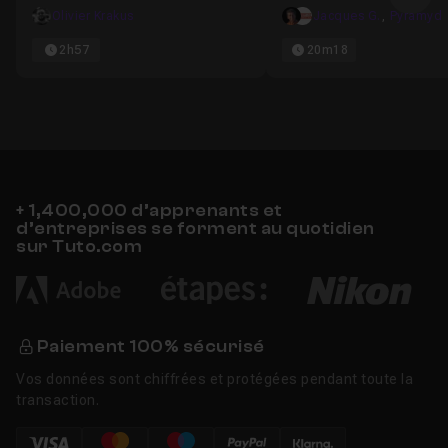
Ima
temps
dans Photoshop
Olivier Krakus
Jacques G.
,
Pyramyd
2h57
20m18
+ 1,400,000 d’apprenants et
d’entreprises se forment au quotidien
sur Tuto.com
Paiement 100% sécurisé
Vos données sont chiffrées et protégées pendant toute la
transaction.