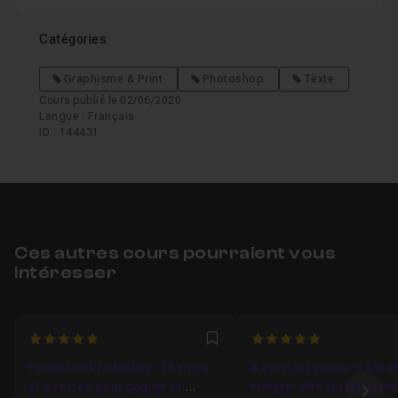
Catégories
Graphisme & Print
Photoshop
Texte
Cours publié le 02/06/2020
Langue : Français
ID : 144431
Ces autres cours pourraient vous
intéresser
5
5
Favori
Formation Photoshop: 35 trucs
4 exercices pour créer e
et astuces pour gagner du
intégrer des textes arro