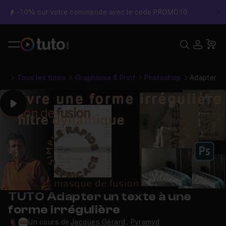
-10% sur votre commande avec le code PROMO10
C
Recher
USE
Pa
Tous les tutos
Graphisme & Print
Photoshop
Adapter un
Play
TUTO Adapter un texte à une
forme irrégulière
Un cours de
Jacques Gérard
,
Pyramyd