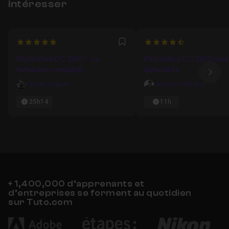
intéresser
5
4.5
Favori
Photoshop CC 2021 - La
Photoshop CC 2022 pour
formation complète
débutants
Ima
Olivier Krakus
Jérome Pomonti
25h14
11h
+ 1,400,000 d’apprenants et
d’entreprises se forment au quotidien
sur Tuto.com