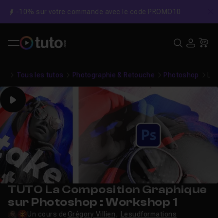
-10% sur votre commande avec le code PROMO10
C
Recher
USE
Pa
Tous les tutos
Photographie & Retouche
Photoshop
La
Play
TUTO La Composition Graphique
sur Photoshop : Workshop 1
Un cours de
Grégory Villien
,
Lesudformations