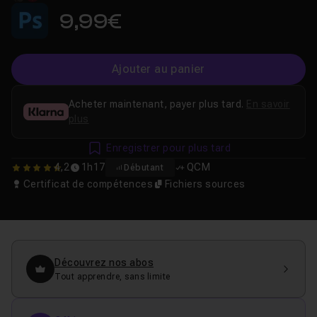
9,99€
Ajouter au panier
Acheter maintenant, payer plus tard.
En savoir
plus
Enregistrer pour plus tard
4,2
1h17
QCM
Débutant
4.1538461538462
Certificat de compétences
Fichiers sources
Découvrez nos abos
Tout apprendre, sans limite