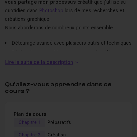
vous partage mon processus créatif
que j'utilise au
quotidien dans
Photoshop
lors de mes recherches et
créations graphique.
Nous aborderons de nombreux points ensemble :
Détourage avancé avec plusieurs outils et techniques
Règles de composition pour agencer les éléments
dans le cadre
Lire la suite de la description
Plusieurs effets de calques de réglages, d'images,
de filtres et d'incrustation
Qu’allez-vous apprendre dans ce
Maîtrise des calques, logique des dossiers et de
cours ?
masques
Maîtrise des sélections, au pinceau ou par les
couches
Plan de cours
Utilisation d'effets esthétique propre à Photoshop
Chapitre 1
Préparatifs
Effets de lumières à la volée
Chapitre 2
Création