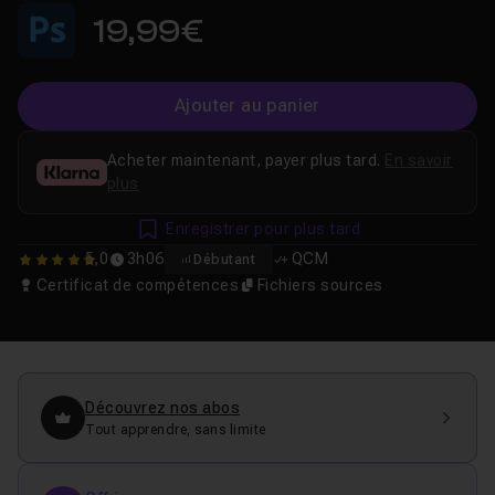
19,99€
Ajouter au panier
Acheter maintenant, payer plus tard.
En savoir
plus
Enregistrer pour plus tard
5,0
3h06
QCM
Débutant
5
Certificat de compétences
Fichiers sources
Découvrez nos abos
Tout apprendre, sans limite