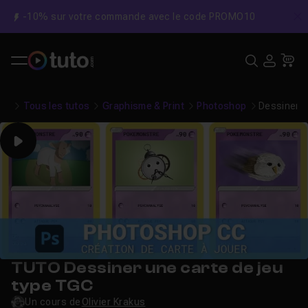
-10% sur votre commande avec le code PROMO10
C
Recher
USE
Pa
Tous les tutos
Graphisme & Print
Photoshop
Dessiner u
Play
TUTO Dessiner une carte de jeu
type TGC
Un cours de
Olivier Krakus