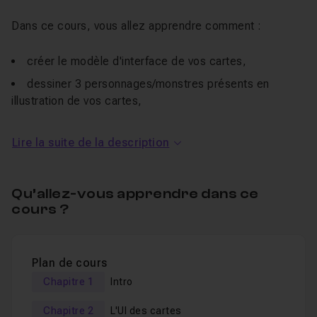
Dans ce cours, vous allez apprendre comment :
créer le modèle d'interface de vos cartes,
dessiner 3 personnages/monstres présents en
illustration de vos cartes,
intégrer vos personnages dans le modèle principal.
Lire la suite de la description
Je reste à votre disposition en section entraide pour
toutes questions, demandes ou remarques sur ce cours.
Qu’allez-vous apprendre dans ce
Un QCM vous permet de valider vos compétences en fin
cours ?
de formation.
Pour aller plus loin , je vous invite à découvrir
ma
formation sur les outils de dessin dans Photoshop
Plan de cours
Chapitre 1
Intro
Chapitre 2
L'UI des cartes