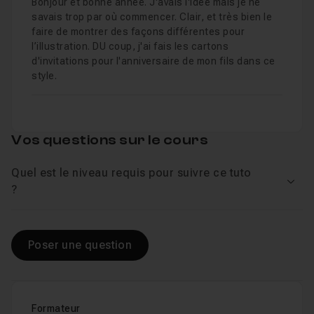
Bonjour et bonne année. J'avais l'idée mais je ne
savais trop par où commencer. Clair, et très bien le
faire de montrer des façons différentes pour
l’illustration. DU coup, j'ai fais les cartons
d'invitations pour l'anniversaire de mon fils dans ce
style.
Vos questions sur le cours
Quel est le niveau requis pour suivre ce tuto
Voir
?
Poser une question
Formateur