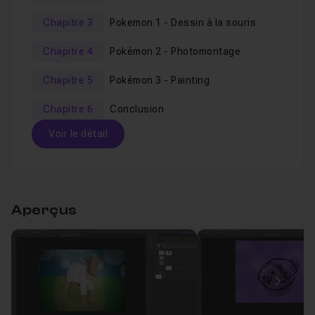
Chapitre 3
Pokemon 1 - Dessin à la souris
Chapitre 4
Pokémon 2 - Photomontage
Chapitre 5
Pokémon 3 - Painting
Chapitre 6
Conclusion
Voir le détail
Table des matières
Aperçus
Chapitre 1 : Intro
03m03
Introduction
Leçon 1
Image
Avant propos
Leçon 2