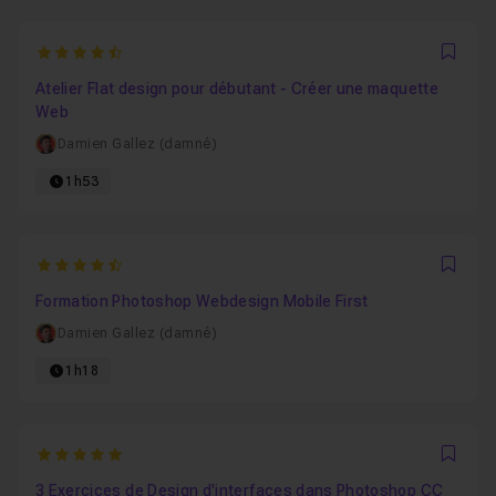
4.5294117647059
Favo
Atelier Flat design pour débutant - Créer une maquette
Web
Damien Gallez (damné)
1h53
4.4333333333333
Favo
Formation Photoshop Webdesign Mobile First
Damien Gallez (damné)
1h18
5
Favo
3 Exercices de Design d'interfaces dans Photoshop CC