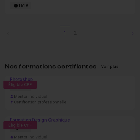
1h19
1
2
Nos formations certifiantes
Voir plus
Photoshop
Éligible CPF
57h
Mentor individuel
Certification professionnelle
Formation Design Graphique
Éligible CPF
52h
Mentor individuel