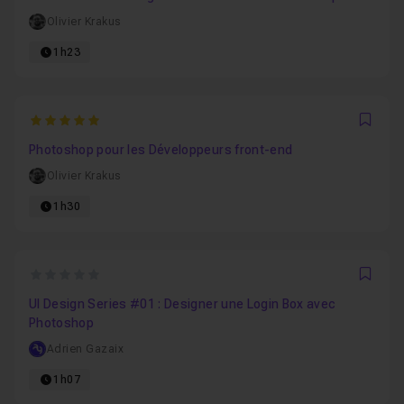
Olivier Krakus
1h23
5
Favo
Photoshop pour les Développeurs front-end
Olivier Krakus
1h30
0
Favo
UI Design Series #01 : Designer une Login Box avec
Photoshop
Adrien Gazaix
1h07