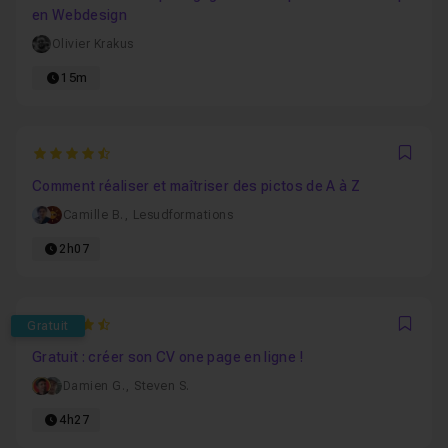
en Webdesign
Olivier Krakus
15m
4.9210526315789
Favo
Comment réaliser et maîtriser des pictos de A à Z
Camille B.
,
Lesudformations
2h07
4.7073170731707
Gratuit
Favo
Gratuit : créer son CV one page en ligne !
Damien G.
,
Steven S.
4h27