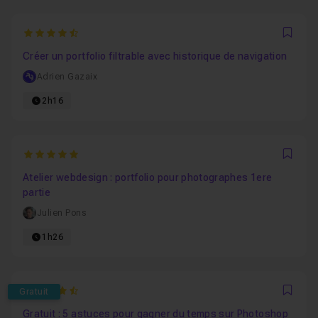
4.9230769230769
Favo
Créer un portfolio filtrable avec historique de navigation
Adrien Gazaix
2h16
5
Favo
Atelier webdesign : portfolio pour photographes 1ere
partie
Julien Pons
1h26
4.2222222222222
Gratuit
Favo
Gratuit : 5 astuces pour gagner du temps sur Photoshop