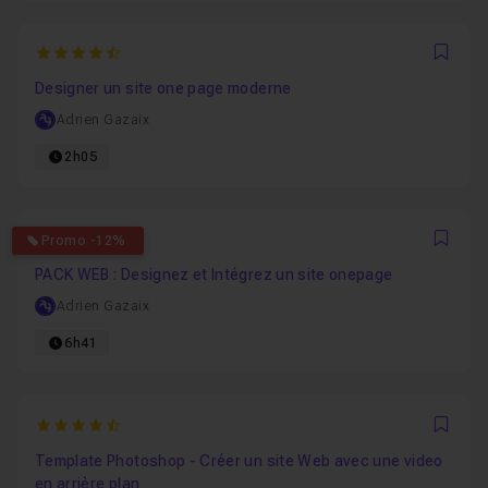
4.9166666666667
Favo
Designer un site one page moderne
Adrien Gazaix
2h05
4.3
Promo -12%
Favo
PACK WEB : Designez et Intégrez un site onepage
Adrien Gazaix
6h41
4.875
Favo
Template Photoshop - Créer un site Web avec une video
en arrière plan