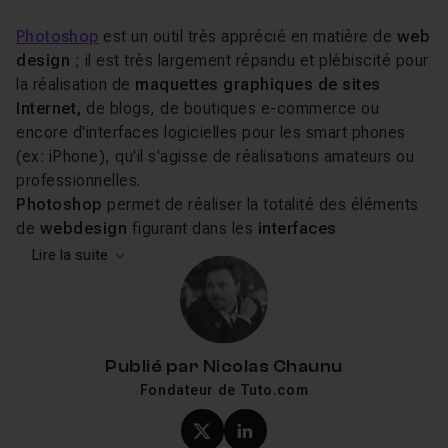
Photoshop
est un outil très apprécié en matière de
web
design
; il est très largement répandu et plébiscité pour
la réalisation de
maquettes graphiques de sites
Internet,
de blogs, de boutiques e-commerce ou
encore d'interfaces logicielles pour les smart phones
(ex: iPhone), qu'il s'agisse de réalisations amateurs ou
professionnelles.
Photoshop
permet de réaliser la totalité des éléments
de
webdesign
figurant dans les
interfaces
graphiques
présentes sur le Web : bannières (animées
Lire la suite
ou non), barres de menus, boutons, logos, zones de
texte, fonds, cadres... Diverses textures peuvent être
appliquées, des effets de relief sont aisément
réalisables, l'opacité des différents éléments adaptable
Publié par
Nicolas Chaunu
pour ajouter à la cohérence de l'ensemble... En bref, tout
Fondateur de Tuto.com
est possible ! Avant Photoshop,
les
webdesigners
aimaient utiliser Fireworks, un autre
Profil X (twitter) de Nicol
Profil LinkedIn de Ni
outil de chez Adobe, depuis disparu. Certains