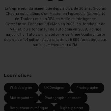
s'orientent désormais vers des
outils dédiés au
Entrepreneur du numérique depuis plus de 20 ans, Nicolas
webdesign
comme
Sketch
par exemple.
Chaunu est diplômé d'un Master en Ingémédia (Université
de Toulon) et d'un DEA en Veille et Intelligence
Le
webdesign sous Photoshop
doit obéir à certaines
Compétitive. Fondateur d'eMob en 2005, co-fondateur de
règles strictes, notamment l'utilisation des grilles et des
Mailjet, puis fondateur de Tuto.com en 2009, il dirige
repères afin de faciliter la découpe et l'intégration CSS
aujourd'hui Tuto.com, plateforme certifiée Qualiopi forte
de plus de 1,4 million d'apprenants et 6 000 formations aux
(Photoshop dans ses dernières versions permet
outils numériques et à l'IA.
d'ailleurs l'export automatique en CSS d'une maquette
PSD). Bien entendu, le
webdesigner
devra également
prendre en compte les règles d'
ergonomie
et d'
UX
design
, pour se mettre à la place de l’utilisateur final et
rendre la navigation agréable et intuitive. On gardera en
Les métiers
tête la règle "
Keep it fucking simple
". Le webdesign
tend d'ailleurs vers la tendance de
Flat Design
, du fait
Webdesigner
UX Designer
Photographe
de l'essor des supports mobiles comme la tablette et le
smartphone qui doivent répondre à des codes et
Matte painter
Photographe de mode
gestuelles simples pour être utilisées correctement.
Retoucheur numérique
Digital painter