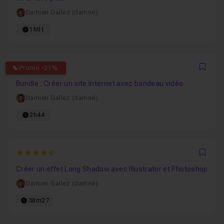
Damien Gallez (damné)
1h01
4.7
Promo -21%
Favo
Bundle : Créer un site Internet avec bandeau vidéo
Damien Gallez (damné)
2h44
4.8181818181818
Favo
Créer un effet Long Shadow avec Illustrator et Photoshop
Damien Gallez (damné)
38m27