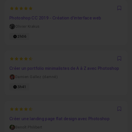
5
Favo
Photoshop CC 2019 - Création d'interface web
Olivier Krakus
2h06
4.8571428571429
Favo
Créer un portfolio minimalistes de A à Z avec Photoshop
Damien Gallez (damné)
3h41
4.5
Favo
Créer une landing page flat design avec Photoshop
Benoît Philibert