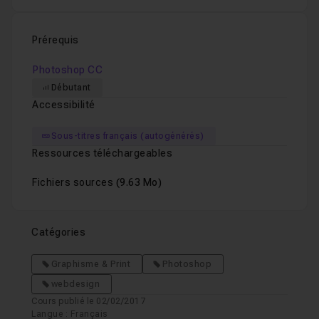
Je reste disponible dans le salon d'entraide pour toutes
les questions que vous pourriez vous poser pendant ou
Prérequis
après le visionnage de ces vidéos.
Photoshop CC
Débutant
Accessibilité
Sous-titres français (autogénérés)
Ressources téléchargeables
Fichiers sources
(9.63 Mo)
Catégories
Graphisme & Print
Photoshop
webdesign
Cours publié le 02/02/2017
Langue : Français