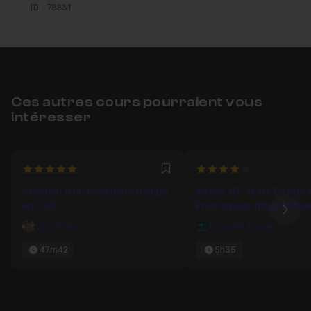
ID : 78831
Ces autres cours pourraient vous
intéresser
5
4
Favori
Création d'un formulaire Design
Adobe XD : UI/UX Design 
en CSS
Prototypage d'App Mobile
Ima
Web
Carl Brison
Innocent Kacou
47m42
5h35