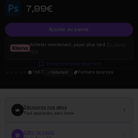
7,99€
Ajouter au panier
Acheter maintenant, payer plus tard.
En savoir
plus
Enregistrer pour plus tard
1h07
Fichiers sources
Débutant
0
Découvrez nos abos
Tout apprendre, sans limite
Offrir ce cours