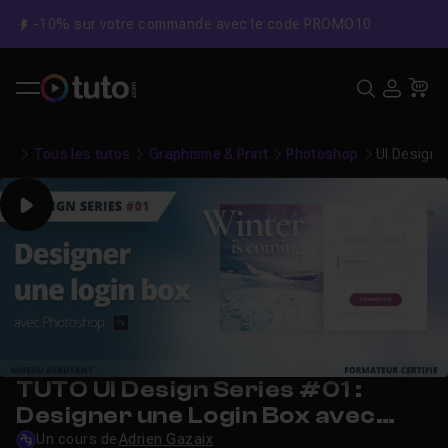
-10% sur votre commande avec le code PROMO10
C
Recher
USE
Pa
Tous les tutos
Graphisme & Print
Photoshop
UI Design 
Play
TUTO UI Design Series #01 :
Designer une Login Box avec
Photoshop
Un cours de
Adrien Gazaix