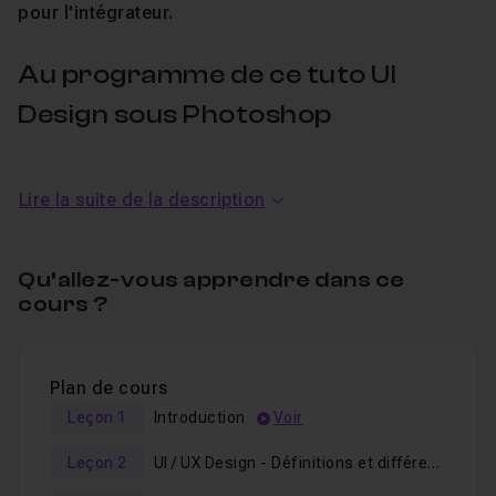
pour l'intégrateur.
Au programme de ce tuto UI
Design sous Photoshop
Voici les notions abordées dans ce tutoriel :
Lire la suite de la description
Qu'est-ce que l'UI Design ?
Qu'est-ce que l'UX design ?
Qu’allez-vous apprendre dans ce
cours ?
Pourquoi les deux sont indissociables ?
Trouver une idée de ce que l'on va faire
Lister les éléments indispensables à cette login box
Plan de cours
Faire un zoning sur papier
Leçon 1
Introduction
Voir
Choisir des polices
Leçon 2
UI / UX Design - Définitions et différences
Choisir une palette de couleurs sur le visuel ou sur