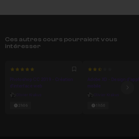
Ces autres cours pourraient vous
intéresser
5
2.6666666666667
Favori
Photoshop CC 2019 - Création
Adobe XD - Design d'appl
d'interface web
mobile
Ima
Olivier Krakus
Olivier Krakus
2h06
1h50