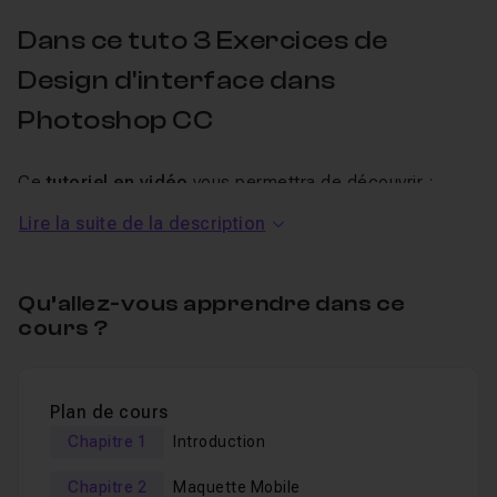
Dans ce tuto 3 Exercices de
Design d'interface dans
Photoshop CC
Ce
tutoriel en vidéo
vous permettra de découvrir :
Lire la suite de la description
Les styles de paragraphes,
Le détourage,
Qu’allez-vous apprendre dans ce
Les calques de réglages,
cours ?
Les outils de sélections,
Les outils d'alignement,
Plan de cours
Les outils de repères,
Chapitre 1
Introduction
Un
QCM
vous permet de valider vos compétences en fin
Chapitre 2
Maquette Mobile