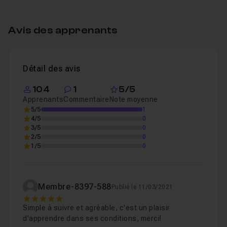
Chapitre 3 : Maquette Desktop
36m13
Avis des apprenants
Chapitre 4 : Banner Youtube
13m19
Détail des avis
Chapitre 5 : Conclusion
01m08
104
1
5/5
Apprenants
Commentaire
Note moyenne
5/5
1
4/5
0
3/5
0
2/5
0
1/5
0
Membre-8397-588
Publié le 11/03/2021
5
Simple à suivre et agréable, c'est un plaisir
d'apprendre dans ses conditions, merci!