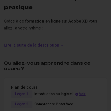
pratique
Grâce à ce
formation en ligne
sur
Adobe XD
vous
allez, à votre rythme :
Comprendre l'interface du logiciel,
Lire la suite de la description
Apprendre à maîtriser les raccourcis,
Maîtriser la création de grilles et de plans de travail,
Qu’allez-vous apprendre dans ce
Apprendre à utiliser le logiciel tout en créant un site
cours ?
une page,
Décliner une page d'ordinateur au format tablette,
Décliner une page d'ordinateur au format mobile,
Plan de cours
Créer un prototypage animé de sa maquette,
Leçon 1
Introduction au logiciel
Voir
Montrer le site web à votre client pour révision.
Leçon 2
Comprendre l'interface