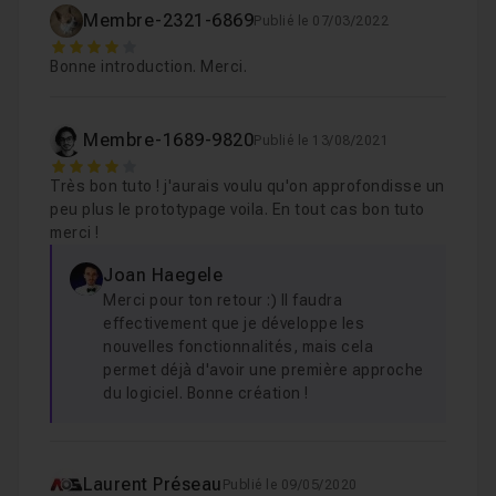
Leçon 8
Membre-2321-6869
Publié le 07/03/2022
Voir
4
Bonne introduction. Merci.
Maquette - Maîtrise du logiciel avec la sectio
Leçon 9
Membre-1689-9820
Publié le 13/08/2021
4
Maquette - Finalisation du format web
04m
Leçon 10
Très bon tuto ! j'aurais voulu qu'on approfondisse un
peu plus le prototypage voila. En tout cas bon tuto
merci !
Maquette - Déclinaison au format tablette
Leçon 11
Joan Haegele
Merci pour ton retour :) Il faudra
effectivement que je développe les
Maquette - Déclinaison au format mobile
1
Leçon 12
nouvelles fonctionnalités, mais cela
permet déjà d'avoir une première approche
du logiciel. Bonne création !
Maquette - Prototypage et finalisation
05m
Leçon 13
Laurent Préseau
Publié le 09/05/2020
Sauvegarde, export et présentation client