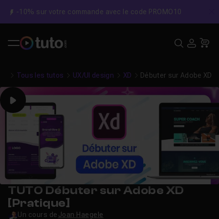
-10% sur votre commande avec le code PROMO10
C
Recher
USE
Pa
Tous les tutos
UX/UI design
XD
Débuter sur Adobe XD [P
Play
TUTO Débuter sur Adobe XD
[Pratique]
Un cours de
Joan Haegele