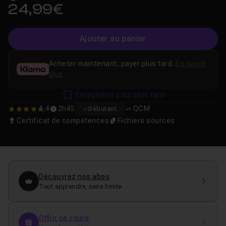
24,99€
Ajouter au panier
Acheter maintenant, payer plus tard.
En savoir
plus
Enregistrer pour plus tard
4,4
2h45
QCM
Débutant
4.375
Certificat de compétences
Fichiers sources
Découvrez nos abos
Tout apprendre, sans limite
Offrir ce cours