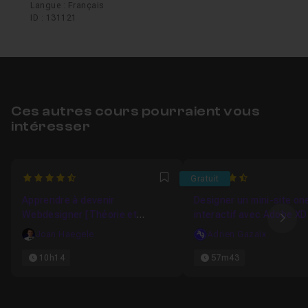
Langue : Français
ID : 131121
Ces autres cours pourraient vous
intéresser
4.7083333333333
4.5
Gratuit
Favori
Apprendre à devenir
Designer un mini-site o
Webdesigner [Théorie et
interactif avec Adobe XD
Ima
Pratique]
Joan Haegele
Adrien Gazaix
10h14
57m43