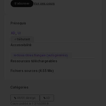
S'abonner
Voir ses cours
Prérequis
,
XD
UI
Débutant
Accessibilité
Sous-titres français (autogénérés)
Ressources téléchargeables
Fichiers sources
(4.55 Mo)
Catégories
UX/UI design
XD
Cours publié le 17/10/2019