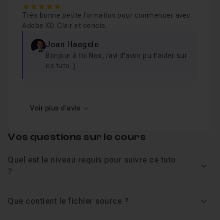
Leçon 14
5
Très bonne petite formation pour commencer avec
Adobe XD. Clair et concis.
Joan Haegele
Bonjour à toi Nos, ravi d'avoir pu t'aider sur
ce tuto :)
Voir plus d'avis
Vos questions sur le cours
Quel est le niveau requis pour suivre ce tuto
Voir
?
Que contient le fichier source ?
Voir