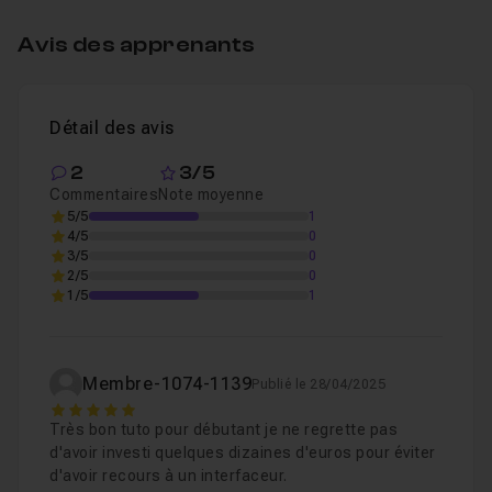
Avis des apprenants
Chapitre 3 : Les outils de Framer
1h12
Détail des avis
Chapitre 4 : Exercices pratiques
30m36
2
3/5
Commentaires
Note moyenne
Chapitre 5 : Conclusion
56s
5/5
1
4/5
0
3/5
0
2/5
0
1/5
1
Membre-1074-1139
Publié le 28/04/2025
5
Très bon tuto pour débutant je ne regrette pas
d'avoir investi quelques dizaines d'euros pour éviter
d'avoir recours à un interfaceur.