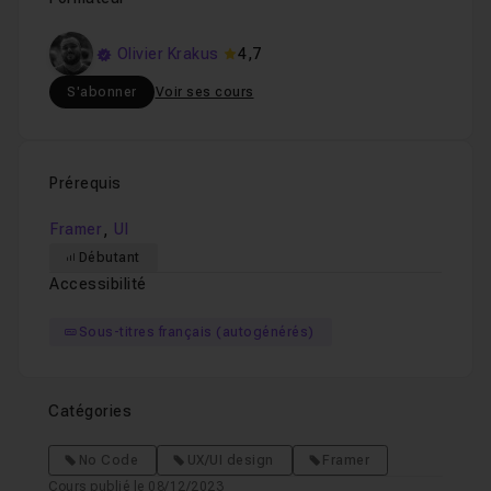
Olivier Krakus
4,7
S'abonner
Voir ses cours
Prérequis
,
Framer
UI
Débutant
Accessibilité
Sous-titres français (autogénérés)
Catégories
No Code
UX/UI design
Framer
Cours publié le 08/12/2023