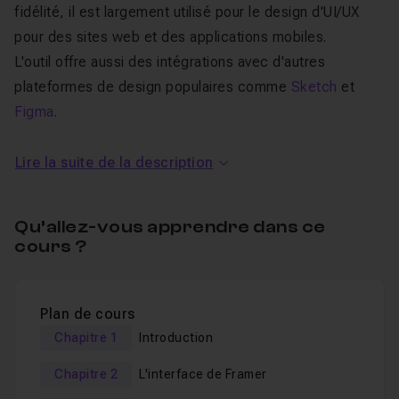
fidélité, il est largement utilisé pour le design d'UI/UX
pour des sites web et des applications mobiles.
L'outil offre aussi des intégrations avec d'autres
plateformes de design populaires comme
Sketch
et
Figma
.
Formation Complète : Framer
Lire la suite de la description
Dans cette
formation Framer en ligne
, vous
Qu’allez-vous apprendre dans ce
découvrirez :
cours ?
Les outils de logiciel,
Les différents menus,
Plan de cours
Des exercices pratiques,
Chapitre 1
Introduction
Les outils de création graphique.
Chapitre 2
L'interface de Framer