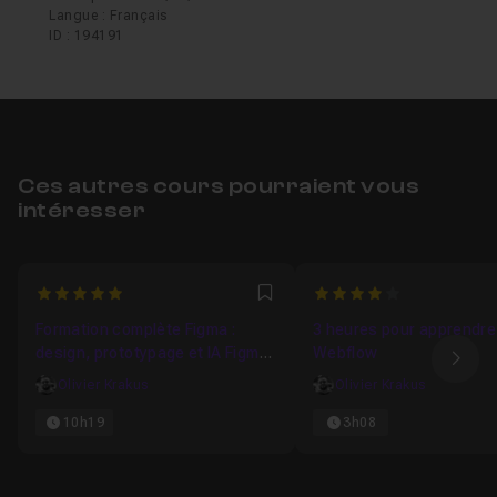
Langue : Français
ID : 194191
Ces autres cours pourraient vous
intéresser
5
4
Favori
Formation complète Figma :
3 heures pour apprendre
design, prototypage et IA Figma
Webflow
Ima
Make
Olivier Krakus
Olivier Krakus
10h19
3h08