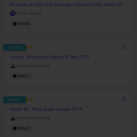
Designer un mini-site onepage interactif avec Adobe XD
Adrien Gazaix
57m43
5
Gratuit
Favo
Gratuit : Mise à jour Adobe XD mai 2019
Emmanuel Correia
24m17
5
Gratuit
Favo
Adobe XD : Mise à jour Janvier 2019
Emmanuel Correia
05m22