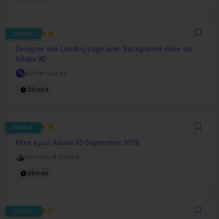
5
Gratuit
Favo
Designer une Landing page avec Background vidéo sur
Adobe XD
Adrien Gazaix
28m04
5
Gratuit
Favo
Mise à jour Adobe XD Septembre 2018
Emmanuel Correia
08m46
4.5
Gratuit
Favo