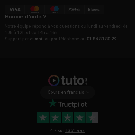
Vous recherchez un tuto Adobe
XD CC ?
Besoin d’aide ?
Pour découvrir les nombreuses possibilités de ce
Notre équipe répond à vos questions du lundi au vendredi de
logiciel charnière dans l’industrie du développement, de
10h à 12h et de 14h à 16h.
nombreux tutos XD sont disponibles sur cette page.
Support par
e-mail
ou par téléphone au
01 84 80 80 29
.
Vous y trouverez également des
formations Adobe
XD
complètes et plus poussées, ou encore
des
tutos XD gratuits
.
Nos tutos XD vous permettrons de créer des prototypes
collaboratifs et des designs très réalistes. Vous
trouverez ici des tutoriels XD qui s'adressent à la fois
aux débutants et aux initiés. Enfin, pensez à regarder
Cours en français
régulièrement du côté des
tutos Adobe XD en promotion
;-)
Télécharger Adobe XD
4.7 sur
1361 avis