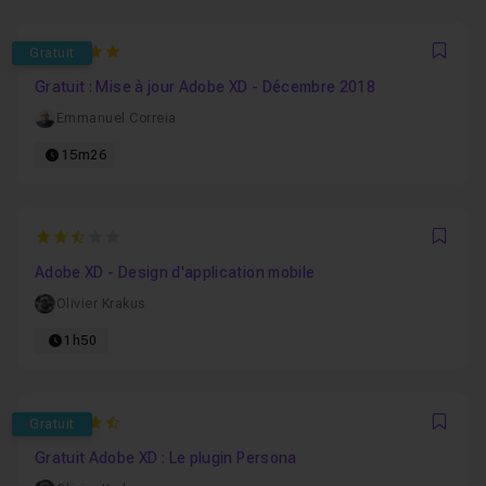
5
Gratuit
Favo
Gratuit : Mise à jour Adobe XD - Décembre 2018
Emmanuel Correia
15m26
2.6666666666667
Favo
Adobe XD - Design d'application mobile
Olivier Krakus
1h50
4.3
Gratuit
Favo
Gratuit Adobe XD : Le plugin Persona