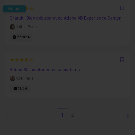
4.8405797101449
Gratuit
Favo
Gratuit : Bien débuter avec Adobe XD Experience Design
Julien Pons
53m24
4.75
Favo
Adobe XD : maîtriser les animations
Axel Paris
1h34
1
2