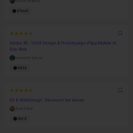
Olivier Krakus
07m41
4
Favo
Adobe XD : UI/UX Design & Prototypage d'App Mobile et
Site Web
Innocent Kacou
5h35
4.875
Favo
UX & WebDesign : Découvrir les bases
Axel Paris
3h10