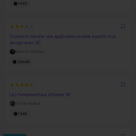
1h33
3
Favo
Comment simuler une application mobile à partir d'un
design avec XD
Marcus Garniez
23m48
4.4545454545455
Favo
Les fondamentaux d'Adobe XD
Olivier Krakus
1h45