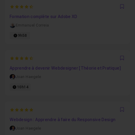
4.9375
Favo
Formation complète sur Adobe XD
Emmanuel Correia
9h58
4.7083333333333
Favo
Apprendre à devenir Webdesigner [Théorie et Pratique]
Joan Haegele
10h14
5
Favo
Webdesign : Apprendre à faire du Responsive Design
Joan Haegele