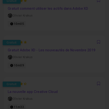
5
Gratuit
Favo
Gratuit comment utiliser les actifs dans Adobe XD
Olivier Krakus
10m05
5
Gratuit
Favo
Gratuit Adobe XD - Les nouveautés de Novembre 2019
Olivier Krakus
10m09
4.75
Gratuit
Favo
La nouvelle app Creative Cloud
Olivier Krakus
11m33