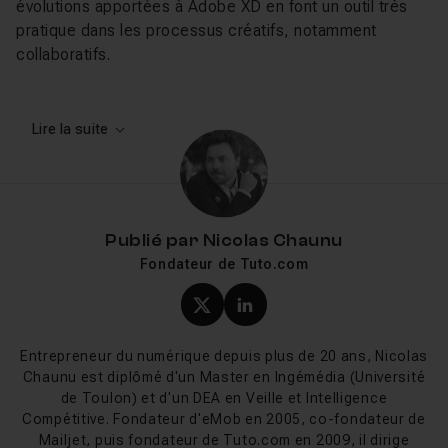
évolutions apportées à Adobe XD en font un outil très
pratique dans les processus créatifs, notamment
collaboratifs.
Comprendre Adobe XD CC
Lire la suite
Mais comment faisait-on avant Adobe XD ? La question
est légitime tellement l’outil vient apporter une réponse
sérieuse à un manque :
réunir le design et le
Publié par
Nicolas Chaunu
prototypage
. Les créateurs d’applications interactives
Fondateur de Tuto.com
et de sites web peuvent ainsi, très facilement, tester le
fonctionnement de leur création. Jusqu’à l’édition 2019,
Profil X (twitter) de Nicol
Profil LinkedIn de Ni
le côté design était très limité et se confrontait, pâlot, à
un concurrent qui prenait de plus en plus de place :
Entrepreneur du numérique depuis plus de 20 ans, Nicolas
Sketch
.
Chaunu est diplômé d'un Master en Ingémédia (Université
de Toulon) et d'un DEA en Veille et Intelligence
Mais cette nouvelle édition a de nombreux atouts qui
Compétitive. Fondateur d'eMob en 2005, co-fondateur de
attirent designers et développeurs :
Mailjet, puis fondateur de Tuto.com en 2009, il dirige