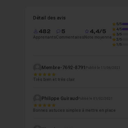
Leçon 1
Introduction
01m45
Voir
Détail des avis
Leçon 2
Carrousel Adobe XD - 3 techniques
5/5
4/5
482
5
4,4/5
3/5
Apprenants
Commentaires
Note moyenne
2/5
1/5
Membre-7692-8791
Publié le 11/06/2021
5
Trés bien et trés clair
Philippe Guiraud
Publié le 01/02/2021
5
Bonnes astuces simples à mettre en place