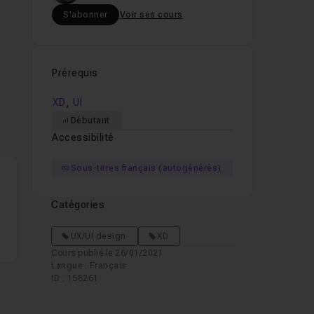
S'abonner
Voir ses cours
Prérequis
,
XD
UI
Débutant
Accessibilité
Sous-titres français (autogénérés)
Catégories
UX/UI design
XD
Cours publié le 26/01/2021
Langue : Français
ID : 158261