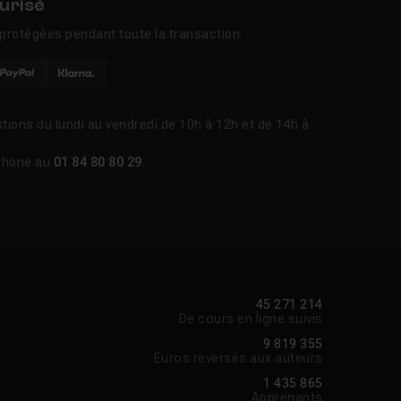
urisé
protégées pendant toute la transaction.
tions du lundi au vendredi de 10h à 12h et de 14h à
phone au
01 84 80 80 29
.
45 271 214
De cours en ligne suivis
9 819 355
Euros reversés aux auteurs
1 435 865
Apprenants