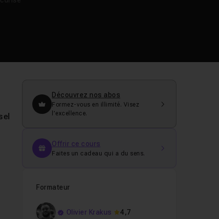
curisé
Découvrez nos abos
Formez-vous en illimité. Visez
l’excellence.
sel
Offrir ce cours
Faites un cadeau qui a du sens.
Formateur
Olivier Krakus
4,7