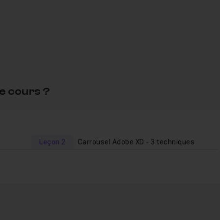
e cours ?
our toutes vos questions.
es.
rmation sur le design d'applications
Leçon 2
Carrousel Adobe XD - 3 techniques