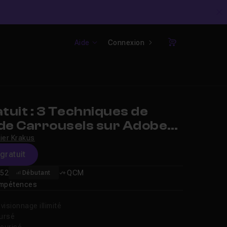
C
Aide
Connexion
Panier
uit : 3 Techniques de
 de Carrousels sur Adobe
vier Krakus
gratuit
52
QCM
Débutant
compétences
isionnage illimité
oursé