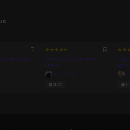
us
4.6666666666667
4.75
Favori
Favori
en motion design
Les transitions dans After
Adobe 
Effects
anima
re
David Oldani
Ax
2h57
1h