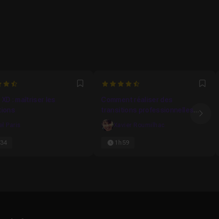
4.8888888888889
Favori
Fav
XD : maîtriser les
Comment réaliser des
tions
transitions professionnelles
Ima
avec After Effects.
el Paris
Xavier Roumilhac
34
1h59