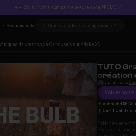
-10% sur votre commande avec le code PROMO10
Search
s
Abonnements
echniques de création de Carrousels sur Adobe XD
TUTO Grat
création
XD
Un cours de
Oli
Voir le cours 
4,4
13m
4.4
Certificat de 
Téléchargement & v
Satisfait ou remb