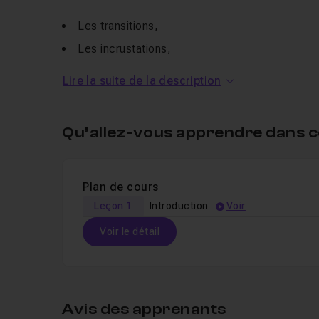
Les transitions,
Les incrustations,
La section prototype,
Lire la suite de la description
Les zones de défilement,
...
Qu’allez-vous apprendre dans c
Je reste à votre disposition en section
Entraide
p
Un
QCM
vous permet de valider vos connaissanc
Plan de cours
Pour plus de tutoriels Adobe XD, découvrez la
fo
Leçon 1
Introduction
Voir
Voir le détail
Table des matières
Avis des apprenants