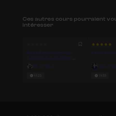
Ces autres cours pourraient vo
intéresser
0
5
Favori
After Effects – Animer des
6 transitions 
images fixes avec effet de
mouvement
Olivier Krakus
Samuel Pai
1h23
1h33