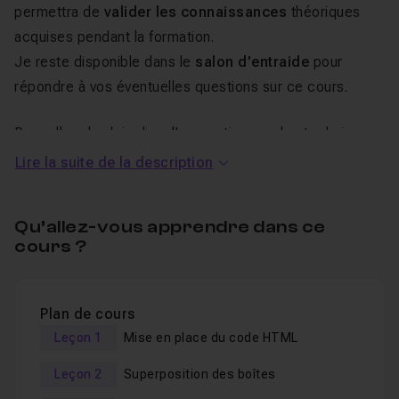
permettra de
valider les connaissances
théoriques
acquises pendant la formation.
Je reste disponible dans le
salon d'entraide
pour
répondre à vos éventuelles questions sur ce cours.
Pour aller plus loin dans l'apprentissage des techniques
CSS pointues, je vous propose les tutoriels suivants :
Lire la suite de la description
23 sélecteurs CSS à connaître
Qu’allez-vous apprendre dans ce
Les différents types de positionnement en CSS
cours ?
Plan de cours
Leçon 1
Mise en place du code HTML
Leçon 2
Superposition des boîtes