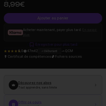
8,99€
Ajouter au panier
Acheter maintenant, payer plus tard.
En savoir
plus
Enregistrer pour plus tard
5,0
47m42
QCM
Débutant
5
Certificat de compétences
Fichiers sources
Découvrez nos abos
Tout apprendre, sans limite
Offrir ce cours