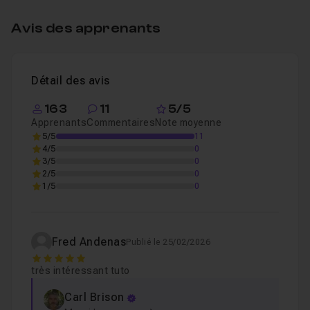
Mise en forme du formulaire
13m29
Leçon 4
Avis des apprenants
Conclusion
02m40
Leçon 5
Détail des avis
163
11
5/5
Apprenants
Commentaires
Note moyenne
5/5
11
4/5
0
3/5
0
2/5
0
1/5
0
Fred Andenas
Publié le 25/02/2026
5
très intéressant tuto
Carl Brison