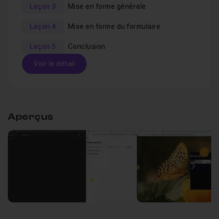
Leçon 3
Mise en forme générale
Leçon 4
Mise en forme du formulaire
Leçon 5
Conclusion
Voir le détail
Table des matières
Aperçus
Mise en place du code HTML
09m37
Leçon 1
Superposition des boîtes
11m20
Leçon 2
Image
Mise en forme générale
10m36
Leçon 3