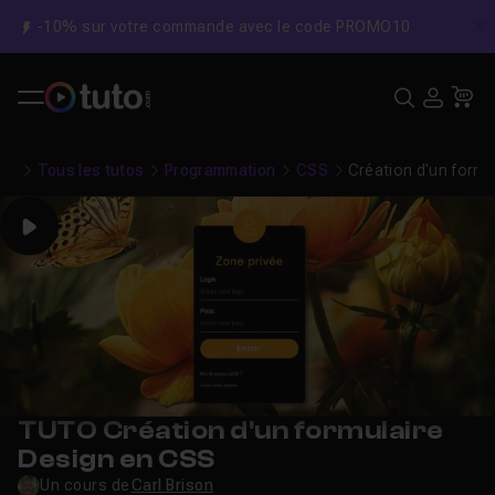
-10% sur votre commande avec le code PROMO10
C
Recher
USE
Pa
Tous les tutos
Programmation
CSS
Création d'un formu
Play
TUTO Création d'un formulaire
Design en CSS
Un cours de
Carl Brison