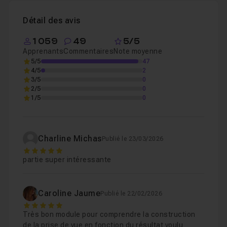
En Studio Partie 1, implantation de la lumière, 
Leçon 5
Détail des avis
1 059
49
5/5
En Studio Partie 2, finalisation de la lumière 
Leçon 6
Apprenants
Commentaires
Note moyenne
5/5
47
4/5
2
3/5
0
2/5
0
1/5
0
Charline Michas
Publié le 23/03/2026
5
partie super intéressante
Caroline Jaume
Publié le 22/02/2026
5
Très bon module pour comprendre la construction
de la prise de vue en fonction du résultat voulu