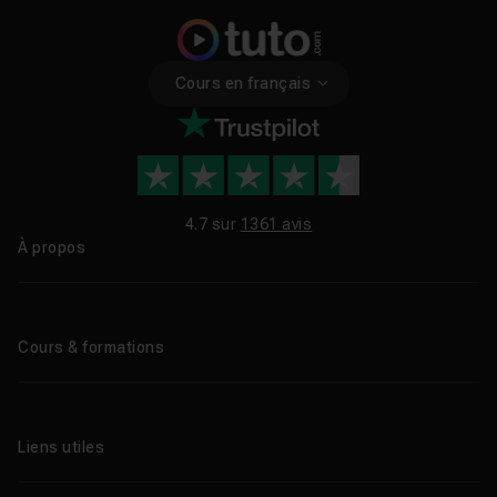
Cours en français
4.7 sur
1361 avis
À propos
Qui sommes-nous ?
Le blog
Cours & formations
Tous les tutos
Formations éligibles CPF
Liens utiles
Formations certifiantes
Formations IA
Entreprises