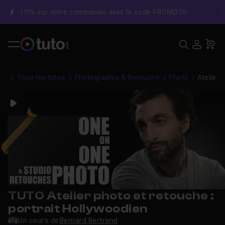
-10% sur votre commande avec le code PROMO10
C
Recher
USE
Pa
Tous les tutos
Photographie & Retouche
Photo
Atelier 
Play
TUTO Atelier photo et retouche :
portrait Hollywoodien
Un cours de
Bernard Bertrand