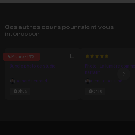
Ces autres cours pourraient vous
intéresser
4.6666666666667
4.75
Promo -29%
Favori
Bundle photo de studio
Photo : La lumière comme
narratif
Ima
Bernard Bertrand
Bernard Bertrand
8h06
3h18