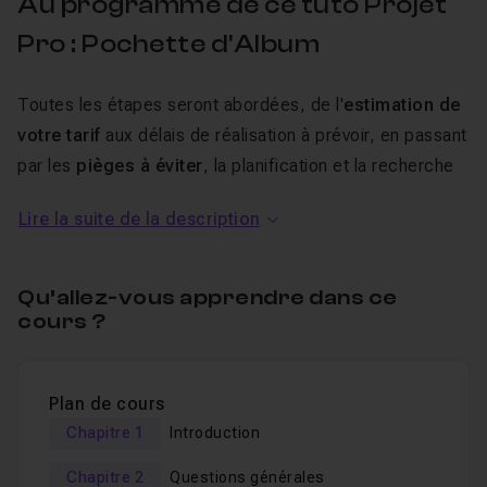
Au programme de ce tuto Projet
Pro : Pochette d'Album
Toutes les étapes seront abordées, de l'
estimation de
votre tarif
aux délais de réalisation à prévoir, en passant
par les
pièges à éviter
, la planification et la recherche
d'idées, la
gestion des échanges avec votre client
et
Lire la suite de la description
bien sûr la
réalisation technique complète
.
Croquis préparatoires multiples, corrections et critiques
Qu’allez-vous apprendre dans ce
du client,
dessin crayonné
final,
encrage
,
cours ?
colorisation
vous permettront de créer des visuels de
qualité.
Plan de cours
Vous apprendrez ensuite à générer des fichiers
Chapitre 1
Introduction
d'impressions fiables dédiés à la
fabrication
Chapitre 2
Questions générales