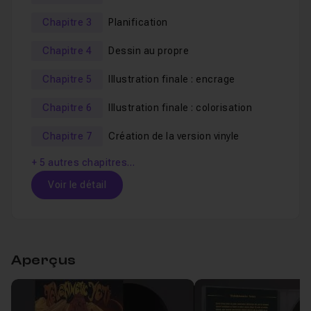
professionnelle de vinyles et CD
, en gérant les profils
de couleurs, le taux de recouvrement des encres et les
Chapitre 3
Planification
normes d'impression.
Chapitre 4
Dessin au propre
Pour finir, vous verrez comment générer des fichiers
Chapitre 5
Illustration finale : encrage
pour la publication web, des
simulations de produit
Chapitre 6
Illustration finale : colorisation
final
, et comment assurer l'envoi des fichiers et la
réception du paiement
dans les meilleures conditions.
Chapitre 7
Création de la version vinyle
+ 5 autres chapitres…
Chaque projet pro peut être étudié indépendamment
Voir le détail
des autres.
Table des matières
Aperçus
Chapitre 1 : Introduction
02m38