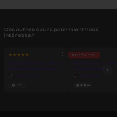
Ces autres cours pourraient vous
intéresser
5
5
Promo -21%
Favori
Formation Photoshop - Débuter
Bundle Adobe : Tout Pho
& Progresser par la Pratique
et Illustrator 2024 !
Ima
Antoine Defarges
Gilles Pfeiffer
5h36
45h34