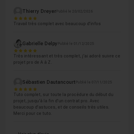
Thierry Dreyer
Publié le 20/02/2026
Chapitre 7 : Création de la version vinyle
45m02
5
Travail très complet avec beaucoup d'infos
Chapitre 8 : Création de la version CD
32m26
Gabrielle Delpy
Publié le 01/12/2025
5
Chapitre 9 : Générer les fichiers d'impression
40m04
Très intéressant et très complet, j'ai adoré suivre ce
projet pro de A à Z.
Chapitre 10 : Générer les fichiers web
21m07
Sébastien Dautancourt
Publié le 07/11/2025
5
Chapitre 11 : Envois et transactions
09m39
Tuto complet, sur toute la procédure du début du
projet, jusqu'à la fin d'un contrat pro. Avec
beaucoup d'astuces, et de conseils très utiles.
Chapitre 12 : Et après?
04m48
Merci pour ce tuto.