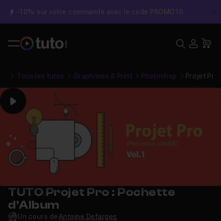
-10% sur votre commande avec le code PROMO10
C
Recher
USE
Pa
Tous les tutos
Graphisme & Print
Photoshop
Projet Pro
Play
TUTO Projet Pro : Pochette
d'Album
Un cours de
Antoine Defarges