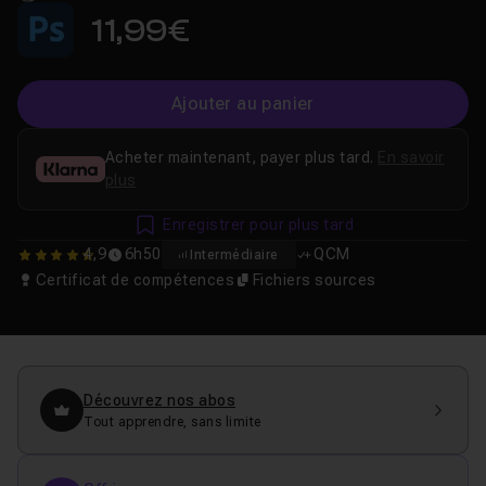
11,99€
Ajouter au panier
Acheter maintenant, payer plus tard.
En savoir
plus
Enregistrer pour plus tard
4,9
6h50
QCM
Intermédiaire
4.8793103448276
Certificat de compétences
Fichiers sources
Découvrez nos abos
Tout apprendre, sans limite