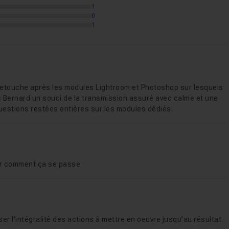
1
0
1
la retouche après les modules Lightroom et Photoshop sur lesquels
ec Bernard un souci de la transmission assuré avec calme et une
uestions restées entières sur les modules dédiés.
ir comment ça se passe
er l'intégralité des actions à mettre en oeuvre jusqu'au résultat