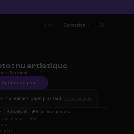
C
Aide
Connexion
Panier
o : nu artistique
nard Bertrand
Ajouter au panier
er maintenant, payer plus tard.
En savoir plus
8
Fichiers sources
Débutant
isionnage illimité
oursé
curisé