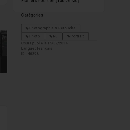
Fichiers sources
(100.76 Mo)
Catégories
Photographie & Retouche
Photo
Nu
Portrait
Cours publié le 15/07/2014
Langue : Français
ID : 46298
mages suivantes