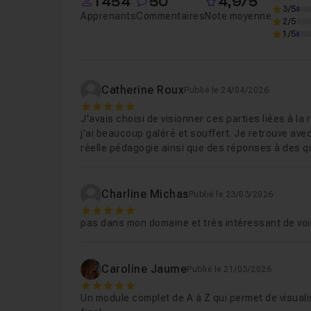
1 454
50
4,9/5
3/5
Apprenants
Commentaires
Note moyenne
2/5
1/5
Catherine Roux
Publié le 24/04/2026
5
J'avais choisi de visionner ces parties liées à 
j'ai beaucoup galéré et souffert. Je retrouve av
réelle pédagogie ainsi que des réponses à des q
Charline Michas
Publié le 23/03/2026
5
pas dans mon domaine et très intéressant de vo
Caroline Jaume
Publié le 21/03/2026
5
Un module complet de A à Z qui permet de visualis