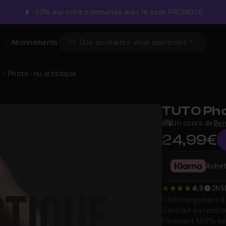
-10% sur votre commande avec le code PROMO10
Search
s
Abonnements
Photo : nu artistique
TUTO Phot
Un cours de
Ber
24,99€
Achet
4,8
2h5
4.82
Téléchargement & v
Satisfait ou remb
Paiement 100% sé