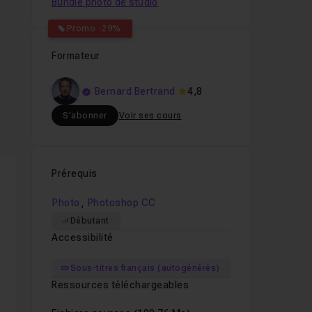
Bundle photo de studio
Promo -29%
Formateur
e
Bernard Bertrand
4,8
ns
S'abonner
Voir ses cours
ous
Prérequis
c
,
Photo
Photoshop CC
ces
Débutant
Accessibilité
Sous-titres français (autogénérés)
Ressources téléchargeables