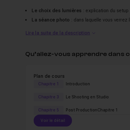
Le choix des lumières
: explication du setup
La séance photo
: dans laquelle vous verrez
psychologie à adopter, la gestion de l'équipe (as
Lire la suite de la description
autour du projet.
La post-production
: de
Camera RAW
à
Pho
mes retouches : nettoyage de la peau, suppressio
Qu’allez-vous apprendre dans c
réaliserons aussi bien un développement photo en
Comme dans le précédent tuto sur le
nu artistiq
Plan de cours
étapes de la prise de vue pour le
nu
, comme si v
Chapitre 1
Introduction
vous mon
métier de photographe professionn
qui m'ont servi dans cette prise de vue.
Chapitre 3
Le Shooting en Studio
Les fichiers RAW sont fournis avec le tutoriel. Me
Chapitre 5
Post ProductionChapitre 1
Voir le détail