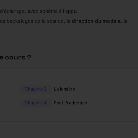
 d'éclairage, avec schéma à l'appui.
 les backstages de la séance, la
direction du modèle
, la
sistant, maquilleuse, styliste), pour obtenir une équipe soudé
toshop
en passant par
Lightroom
, vous m'accompagnerez da
n d'éléments du décor, étalonnage et direction artistique. N
e cours ?
 noir et blanc qu'en couleur.
ue en vidéo
, je m'efforce de partager avec vous toutes les
ous aviez accès au
backstage du shooting
. Je partage ave
Chapitre 2
La lumière
el de mode
et je vous donne un maximum de trucs et d'astu
Chapitre 4
Post Production
rci de n'utiliser ces derniers que dans le cadre de ce cours.