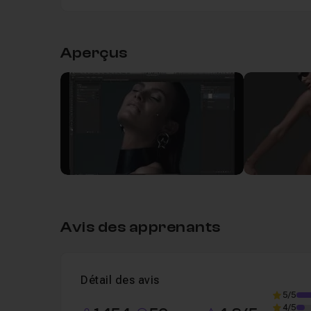
Table des matières
Aperçus
Chapitre 1 : Introduction
05m47
Introduction
Leçon 1
Chapitre 2 : La lumière
15m04
Chapitre 3 : Le Shooting en Studio
1h15
Avis des apprenants
Chapitre 4 : Post Production
1h04
Détail des avis
Chapitre 5 : Post ProductionChapitre 1
18m
5/5
4/5