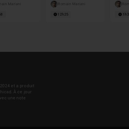
ain Mariani
Romain Mariani
Rom
58
12h25
1h
2024 et a produit
hicad. À ce jour
avec une note