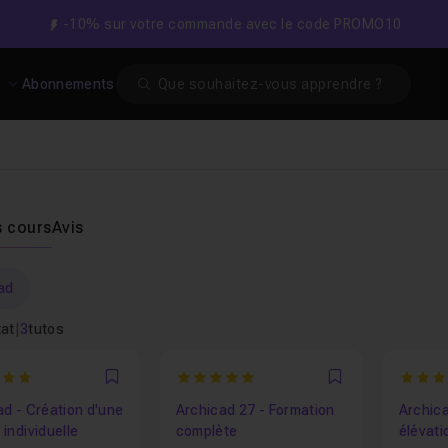
-10% sur votre commande avec le code PROMO10
Search
s
Abonnements
s cours
Avis
ad
tat
|
3
tutos
5
5
Favori
Favori
ad - Création d'une
Archicad 27 - Formation
Archica
individuelle
complète
élévati