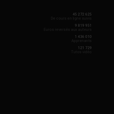
45 272 625
De cours en ligne suivis
9 819 951
Euros reversés aux auteurs
1 436 010
Apprenants
121 729
Tutos vidéo