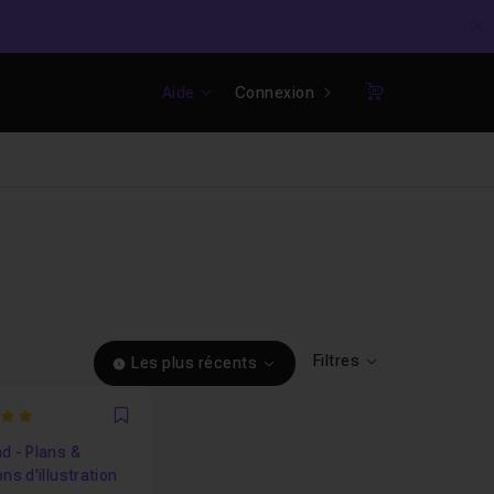
C
Aide
Connexion
Panier
Filtres
Les plus récents
Favori
d - Plans &
ons d'illustration