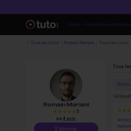
Tutos
Formations certifiante
Tous les tutos
Romain Mariani
Tous les cours
Tous le
Archic
1
à
3
résul
Romain Mariani
5
5
5
sur
4 avis
Archic
maison 
S'abonner