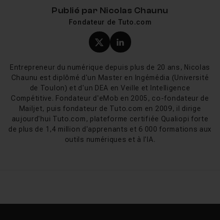
Ce que vous allez apprendre sur
Publié par
Nicolas Chaunu
Tuto.com
Fondateur de Tuto.com
Les tutos pCon.planner disponibles sur Tuto.com
Profil X (twitter) de Nicol
Profil LinkedIn de Ni
couvrent le logiciel de la découverte jusqu'à la
réalisation de projets complets. Les
Entrepreneur du numérique depuis plus de 20 ans, Nicolas
tutos pCon.planner gratuits
permettent de se
Chaunu est diplômé d'un Master en Ingémédia (Université
de Toulon) et d'un DEA en Veille et Intelligence
familiariser avec l'interface, de créer des murs, des
Compétitive. Fondateur d'eMob en 2005, co-fondateur de
fenêtres et de tester le moteur de rendu. Les formations
Mailjet, puis fondateur de Tuto.com en 2009, il dirige
complètes vous guident dans la création de projets à
aujourd'hui Tuto.com, plateforme certifiée Qualiopi forte
partir de plans Jpeg, l'import et l'application de textures,
de plus de 1,4 million d'apprenants et 6 000 formations aux
le placement de mobilier et la production de rendus
outils numériques et à l'IA.
lumineux avec la technologie Filmic.
pCon.planner est compatible avec les fichiers DWG,
SKP et 3DS. Les utilisateurs de
SketchUp
ou d'
AutoCAD
peuvent importer leurs fichiers existants et bénéficier
des fonctionnalités d'agencement et de rendu de
pCon.planner. Pour la modélisation architecturale plus