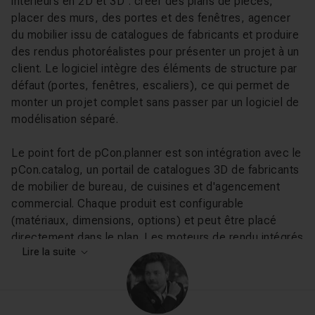
intérieurs en 2D et 3D : créer des plans de pièces,
placer des murs, des portes et des fenêtres, agencer
du mobilier issu de catalogues de fabricants et produire
des rendus photoréalistes pour présenter un projet à un
client. Le logiciel intègre des éléments de structure par
défaut (portes, fenêtres, escaliers), ce qui permet de
monter un projet complet sans passer par un logiciel de
modélisation séparé.
Le point fort de pCon.planner est son intégration avec le
pCon.catalog, un portail de catalogues 3D de fabricants
de mobilier de bureau, de cuisines et d'agencement
commercial. Chaque produit est configurable
(matériaux, dimensions, options) et peut être placé
directement dans le plan. Les moteurs de rendu intégrés
Lire la suite
(OSPRay et YafaRay) permettent de produire des
images de qualité professionnelle sans logiciel
supplémentaire.