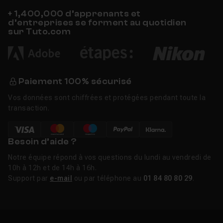
poussée, les
tutos Revit
couvrent le BIM et la
+ 1,400,000 d’apprenants et
conception de bâtiments.
d’entreprises se forment au quotidien
sur Tuto.com
Nouveautés pCon.planner en 2025-
2026
Paiement 100% sécurisé
pCon.planner 8.13 (janvier 2026) est la version actuelle
de la version desktop. La version 8.12 (2025) a apporté
Vos données sont chiffrées et protégées pendant toute la
des gains de performance majeurs : les rendus sont
transaction.
désormais 2 à 5 fois plus rapides selon la complexité de
la scène. Le modèle de matériaux OMATS 2.2 améliore
Besoin d’aide ?
le réalisme des textures (brillance, vernis,
transparence). L'import de nuages de points PLY permet
Notre équipe répond à vos questions du lundi au vendredi de
de transformer des scans laser en plans utilisables.
10h à 12h et de 14h à 16h.
Support par
e-mail
ou par téléphone au
01 84 80 80 29
.
EasternGraphics a également lancé pCon.planner web,
une version navigateur qui fonctionne sans installation,
avec une interface moderne et une intégration directe
avec pCon.basket pour la création de devis.