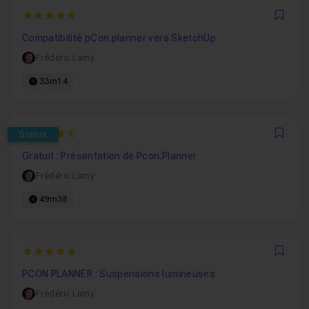
5
Favo
Compatibilité pCon.planner vers SketchUp
Frédéric Lamy
33m14
4.8823529411765
Gratuit
Favo
Gratuit : Présentation de Pcon.Planner
Frédéric Lamy
49m38
5
Favo
PCON PLANNER : Suspensions lumineuses
Frédéric Lamy