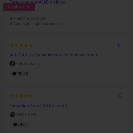
Formation AutoCAD en ligne
Éligible CPF
21h
Mentor individuel
Certification professionnelle
5
Favo
AutoCAD : la formation sur les fondamentaux
Frédéric Lamy
18h22
4.6666666666667
Favo
Formation AutoCAD Débutant
Marc Fauve
8h53