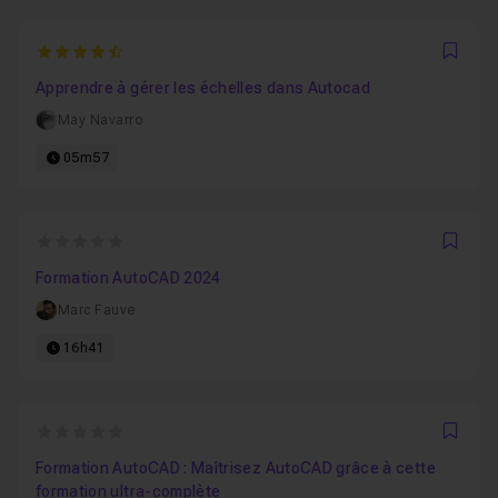
4.5
Favo
Apprendre à gérer les échelles dans Autocad
May Navarro
05m57
0
Favo
Formation AutoCAD 2024
Marc Fauve
16h41
0
Favo
Formation AutoCAD : Maîtrisez AutoCAD grâce à cette
formation ultra-complète