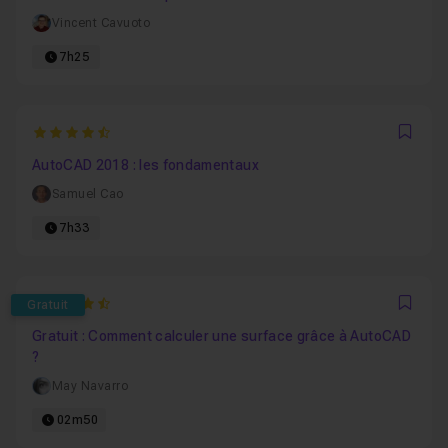
Vincent Cavuoto
7h25
4.3636363636364
Favo
AutoCAD 2018 : les fondamentaux
Samuel Cao
7h33
4.3529411764706
Gratuit
Favo
Gratuit : Comment calculer une surface grâce à AutoCAD
?
May Navarro
02m50