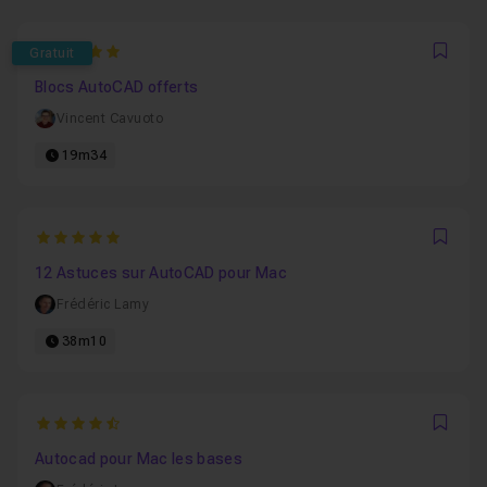
5
Gratuit
Favo
Blocs AutoCAD offerts
Vincent Cavuoto
19m34
5
Favo
12 Astuces sur AutoCAD pour Mac
Frédéric Lamy
38m10
4.7692307692308
Favo
Autocad pour Mac les bases