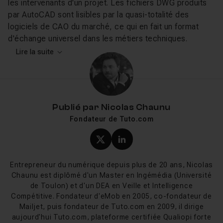
les intervenants d'un projet. Les fichiers DWG produits
par AutoCAD sont lisibles par la quasi-totalité des
logiciels de CAO du marché, ce qui en fait un format
d'échange universel dans les métiers techniques.
Lire la suite
Ce que vous allez apprendre sur
Tuto.com
Les tutos AutoCAD disponibles sur Tuto.com couvrent
Publié par
Nicolas Chaunu
l'ensemble du parcours d'apprentissage. Frédéric Lamy,
Fondateur de Tuto.com
expert CAO et intervenant en école d'architecture,
propose une formation complète sur les fondamentaux :
Profil X (twitter) de Nicol
Profil LinkedIn de Ni
navigation dans l'interface, dessin de formes,
modifications, gestion des calques et mise en page des
Entrepreneur du numérique depuis plus de 20 ans, Nicolas
présentations. D'autres formateurs comme Marc Fauve
Chaunu est diplômé d'un Master en Ingémédia (Université
et Vincent Cavuoto complètent le catalogue avec des
de Toulon) et d'un DEA en Veille et Intelligence
cours orientés vers des versions récentes du logiciel,
Compétitive. Fondateur d'eMob en 2005, co-fondateur de
Mailjet, puis fondateur de Tuto.com en 2009, il dirige
incluant les nouveautés d'AutoCAD 2024.
aujourd'hui Tuto.com, plateforme certifiée Qualiopi forte