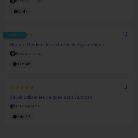
Frédéric Lamy
6h47
4.25
Gratuit
Favo
Gratuit : Gestion des échelles de type de ligne
Frédéric Lamy
11m45
5
Favo
Savoir utiliser les calques dans Autocad
May Navarro
04m27