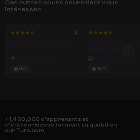
Ces autres cours pourraient vous
intéresser
4.2857142857143
4.1428571428571
Favori
Camera Raw : les fondamentaux
Photoshop CC 2014 pou
Photographes
Ima
Thierry Bonnaudet
Serge Ramelli
1h51
5h37
+ 1,400,000 d’apprenants et
d’entreprises se forment au quotidien
sur Tuto.com