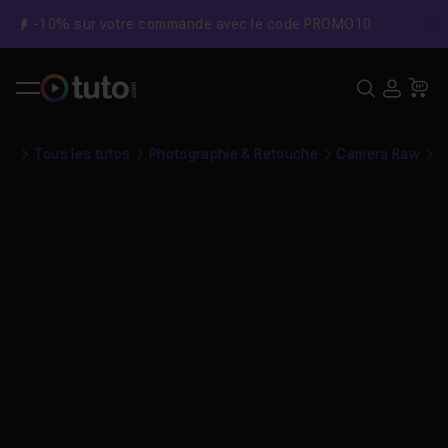
-10% sur votre commande avec le code PROMO10
C
Recher
USE
Pa
Tous les tutos
Photographie & Retouche
Camera Raw
G