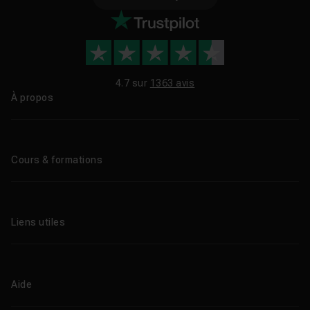
4.7 sur
1363 avis
À propos
Qui sommes-nous ?
Le blog
Cours & formations
Tous les tutos
Formations éligibles CPF
Liens utiles
Formations certifiantes
Formations IA
Entreprises
Tutos gratuits
Abonnement Tuto.com
Aide
Promos
Centres de formation