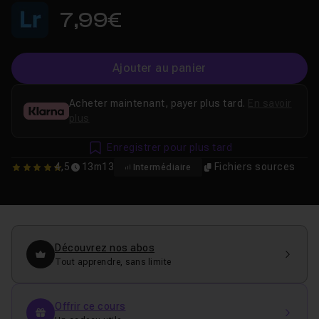
7,99€
Ajouter au panier
Acheter maintenant, payer plus tard.
En savoir
plus
Enregistrer pour plus tard
4,5
13m13
Fichiers sources
Intermédiaire
4.5
Découvrez nos abos
Tout apprendre, sans limite
Offrir ce cours