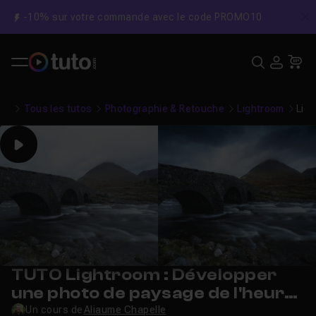
-10% sur votre commande avec le code PROMO10
C
Recher
USE
Pa
Tous les tutos
Photographie & Retouche
Lightroom
Ligh
Play
TUTO Lightroom : Développer
une photo de paysage de l'heure
bleue
Un cours de
Aliaume Chapelle