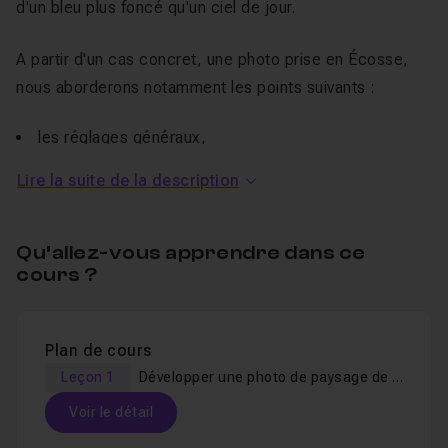
d'un bleu plus foncé qu'un ciel de jour.
A partir d'un cas concret, une photo prise en Écosse,
nous aborderons notamment les points suivants :
les réglages généraux,
Les réglages localisés tels que les filtres gradués et
Lire la suite de la description
radiaux,
La colorimétrie,
Qu’allez-vous apprendre dans ce
Les micro-contrastes,
cours ?
...
Grâce à ce
tuto
, vous saurez développer et
améliorer
Plan de cours
vos rendus photographiques de paysages
pris
Leçon 1
Développer une photo de paysage de l'heure bleue
pendant l'
heure bleue !
Voir le détail
Si vous avez des questions, n'hésitez pas à passer par