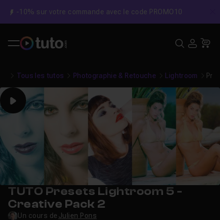
-10% sur votre commande avec le code PROMO10
C
Recher
USE
Pa
Tous les tutos
Photographie & Retouche
Lightroom
Pres
Play
TUTO Presets Lightroom 5 -
Creative Pack 2
Un cours de
Julien Pons