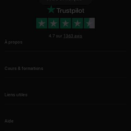
4.7 sur
1363 avis
À propos
Qui sommes-nous ?
Le blog
Cours & formations
Tous les tutos
Formations éligibles CPF
Liens utiles
Formations certifiantes
Formations IA
Entreprises
Tutos gratuits
Abonnement Tuto.com
Aide
Promos
Centres de formation