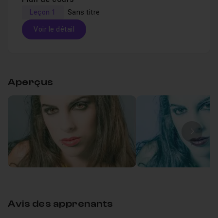
Leçon 1
Sans titre
Voir le détail
Table des matières
Aperçus
Sans titre
20m57
Leçon 1
Image
Avis des apprenants