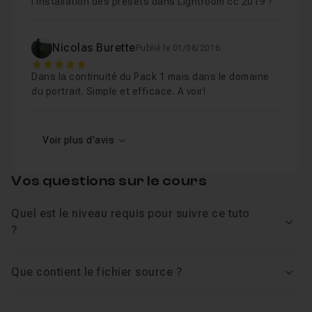
l'installation des presets dans Lightroom cc 2019 ?
Nicolas Burette
Publié le 01/08/2016
5
Dans la continuité du Pack 1 mais dans le domaine
du portrait. Simple et efficace. A voir!
Voir plus d'avis
Vos questions sur le cours
Quel est le niveau requis pour suivre ce tuto
Voir
?
Que contient le fichier source ?
Voir