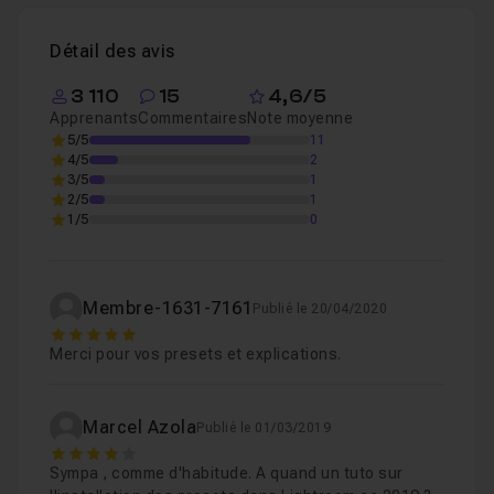
Détail des avis
3 110
15
4,6/5
Apprenants
Commentaires
Note moyenne
5/5
11
4/5
2
3/5
1
2/5
1
1/5
0
Membre-1631-7161
Publié le 20/04/2020
5
Merci pour vos presets et explications.
Marcel Azola
Publié le 01/03/2019
4
Sympa , comme d'habitude. A quand un tuto sur