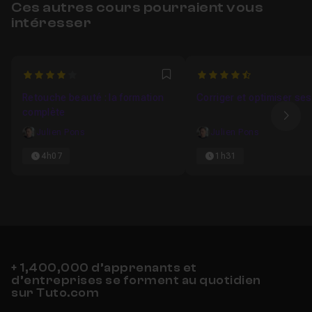
Ces autres cours pourraient vous
intéresser
4
4.3333333333333
Favori
Retouche beauté : la formation
Corriger et optimiser se
complète
Ima
Julien Pons
Julien Pons
4h07
1h31
+ 1,400,000 d’apprenants et
d’entreprises se forment au quotidien
sur Tuto.com